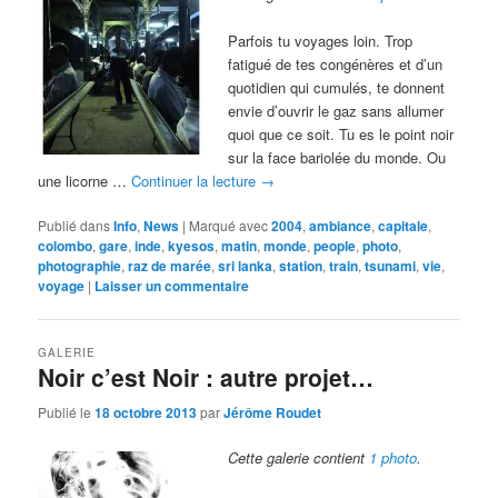
Parfois tu voyages loin. Trop
fatigué de tes congénères et d’un
quotidien qui cumulés, te donnent
envie d’ouvrir le gaz sans allumer
quoi que ce soit. Tu es le point noir
sur la face bariolée du monde. Ou
une licorne …
Continuer la lecture
→
Publié dans
Info
,
News
|
Marqué avec
2004
,
ambiance
,
capitale
,
colombo
,
gare
,
inde
,
kyesos
,
matin
,
monde
,
people
,
photo
,
photographie
,
raz de marée
,
sri lanka
,
station
,
train
,
tsunami
,
vie
,
voyage
|
Laisser un commentaire
GALERIE
Noir c’est Noir : autre projet…
Publié le
18 octobre 2013
par
Jérôme Roudet
Cette galerie contient
1 photo
.