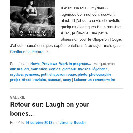
Il était une fois… mythes &
légendes commencent souvent
ainsi. Et j’ai cette envie de revisiter
quelques classiques à ma manière.
Avec, je l’avoue, une petite
obsession pour le Chaperon Rouge.
J’ai commencé quelques expérimentations à ce sujet, mais ça …
Continuer la lecture
→
Publié dans
News
,
Previews
,
Work in progress...
|
Marqué avec
ailleurs
,
art
,
collection
,
contes
,
glamour
,
kyesos
,
légendes
,
mythes
,
pensées
,
petit chaperon rouge
,
photo
,
photographie
,
projet
,
rêves
,
revisité
,
sensuel
,
sexy
|
Laisser un commentaire
GALERIE
Retour sur: Laugh on your
bones…
Publié le
16 octobre 2013
par
Jérôme Roudet