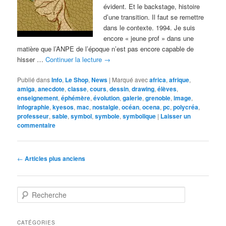
évident. Et le backstage, histoire
d’une transition. Il faut se remettre
dans le contexte. 1994. Je suis
encore « jeune prof » dans une
matière que l’ANPE de l’époque n’est pas encore capable de
hisser …
Continuer la lecture
→
Publié dans
Info
,
Le Shop
,
News
|
Marqué avec
africa
,
afrique
,
amiga
,
anecdote
,
classe
,
cours
,
dessin
,
drawing
,
élèves
,
enseignement
,
éphémère
,
évolution
,
galerie
,
grenoble
,
image
,
infographie
,
kyesos
,
mac
,
nostalgie
,
océan
,
ocena
,
pc
,
polycréa
,
professeur
,
sable
,
symbol
,
symbole
,
symbolique
|
Laisser un
commentaire
Navigation
←
Articles plus anciens
des
articles
R
e
c
h
CATÉGORIES