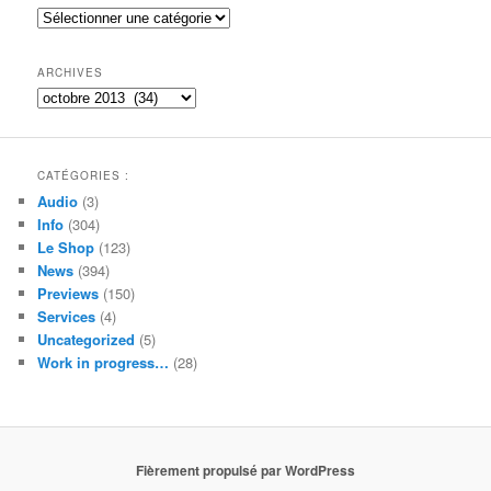
e
Catégories
r
c
h
ARCHIVES
e
Archives
CATÉGORIES :
Audio
(3)
Info
(304)
Le Shop
(123)
News
(394)
Previews
(150)
Services
(4)
Uncategorized
(5)
Work in progress…
(28)
Fièrement propulsé par WordPress