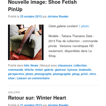
Nouvelle image: Shoe Fetish
PinUp
Publié le
23 octobre 2013
par
Jérôme Roudet
Cette galerie contient
1 photo
.
Modèle : Tatiana Thanatos Date :
2013 Pas de collection ; commande
privée Versions numériques HD
seulement, disponibles dans Le
Shop.
Publié dans
Info
,
News
|
Marqué avec
chaussure
,
collection
,
commande
,
fétiche
,
fetish
,
galerie
,
glamour
,
kyesos
,
louboutin
,
perspective
,
photo
,
photographe
,
photographie
,
pinup
,
privé
,
rétro
,
shoe
|
Laisser un commentaire
GALERIE
Retour sur: Winter Heart
Publié le
21 octobre 2013
par
Jérôme Roudet