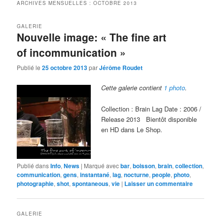
ARCHIVES MENSUELLES :
OCTOBRE 2013
GALERIE
Nouvelle image: « The fine art
of incommunication »
Publié le
25 octobre 2013
par
Jérôme Roudet
Cette galerie contient
1 photo
.
Collection : Brain Lag Date : 2006 /
Release 2013 Bientôt disponible
en HD dans Le Shop.
Publié dans
Info
,
News
|
Marqué avec
bar
,
boisson
,
brain
,
collection
,
communication
,
gens
,
instantané
,
lag
,
nocturne
,
people
,
photo
,
photographie
,
shot
,
spontaneous
,
vie
|
Laisser un commentaire
GALERIE