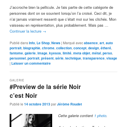
J’accroche bien la pellicule. Je fais partie de cette catégorie de
personnes dont on se souvient lorsqu’on l’a croisé. Ceci dit, je
n’ai jamais vraiment ressenti que c’était moi sur les clichés. Mon
vaisseau en représentation, plus probablement. Mais pas …
Continuer la lecture
→
Publié dans
Info
,
Le Shop
,
News
|
Marqué avec
absence
,
art
,
auto
portrait
,
biographie
,
chrome
,
collection
,
concept
,
design
,
étheré
,
fantome
,
galerie
,
image
,
kyesos
,
limité
,
meta objet
,
métal
,
perso
,
personnel
,
portrait
,
présent
,
série
,
technique
,
transparence
,
visage
|
Laisser un commentaire
GALERIE
#Preview de la série Noir
c’est Noir
Publié le
14 octobre 2013
par
Jérôme Roudet
Cette galerie contient
1 photo
.