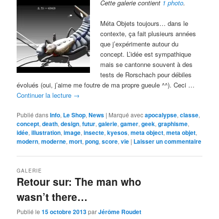
Cette galerie contient
1 photo
.
Méta Objets toujours… dans le
contexte, ça fait plusieurs années
que j’expérimente autour du
concept. L’idée est sympathique
mais se cantonne souvent à des
tests de Rorschach pour débiles
évolués (oui, j’aime me foutre de ma propre gueule ^^). Ceci …
Continuer la lecture
→
Publié dans
Info
,
Le Shop
,
News
|
Marqué avec
apocalypse
,
classe
,
concept
,
death
,
design
,
futur
,
galerie
,
gamer
,
geek
,
graphisme
,
idée
,
illustration
,
image
,
insecte
,
kyesos
,
meta object
,
meta objet
,
modern
,
moderne
,
mort
,
pong
,
score
,
vie
|
Laisser un commentaire
GALERIE
Retour sur: The man who
wasn’t there…
Publié le
15 octobre 2013
par
Jérôme Roudet