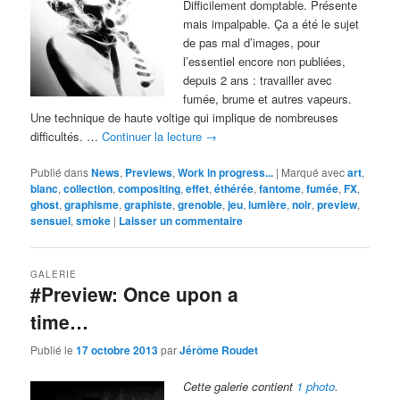
Difficilement domptable. Présente
mais impalpable. Ça a été le sujet
de pas mal d’images, pour
l’essentiel encore non publiées,
depuis 2 ans : travailler avec
fumée, brume et autres vapeurs.
Une technique de haute voltige qui implique de nombreuses
difficultés. …
Continuer la lecture
→
Publié dans
News
,
Previews
,
Work in progress...
|
Marqué avec
art
,
blanc
,
collection
,
compositing
,
effet
,
éthérée
,
fantome
,
fumée
,
FX
,
ghost
,
graphisme
,
graphiste
,
grenoble
,
jeu
,
lumière
,
noir
,
preview
,
sensuel
,
smoke
|
Laisser un commentaire
GALERIE
#Preview: Once upon a
time…
Publié le
17 octobre 2013
par
Jérôme Roudet
Cette galerie contient
1 photo
.