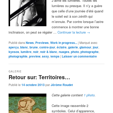
J’aime les lumières. Toutes les
lumières ou presque. Il n’y a guère
que celle d’une journée d’été quand
le soleil est à son zénith qui
m’ennuie. Par contre lorsque l’astre
commence à montrer une bonne
inclinaison, on peut se régaler …
Continuer la lecture
→
Publié dans
News
,
Previews
,
Work in progress...
|
Marqué avec
aperçu
,
blanc
,
brune
,
contre-jour
,
éclaire
,
galerie
,
glamour
,
jour
,
kyesos
,
lumière
,
noir
,
noir & blanc
,
nuages
,
photo
,
photographe
,
photographie
,
preview
,
sexy
,
temps
|
Laisser un commentaire
GALERIE
Retour sur: Territoires…
Publié le
14 octobre 2013
par
Jérôme Roudet
Cette galerie contient
1 photo
.
Cette image rassemble 2
symboles. Celui d’apparence,