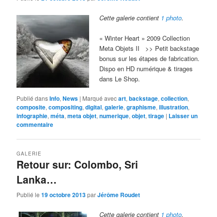
Cette galerie contient
1 photo
.
« Winter Heart » 2009 Collection
Meta Objets II >> Petit backstage
bonus sur les étapes de fabrication.
Dispo en HD numérique & tirages
dans Le Shop.
Publié dans
Info
,
News
|
Marqué avec
art
,
backstage
,
collection
,
composite
,
compositing
,
digital
,
galerie
,
graphisme
,
illustration
,
infographie
,
méta
,
meta objet
,
numerique
,
objet
,
tirage
|
Laisser un
commentaire
GALERIE
Retour sur: Colombo, Sri
Lanka…
Publié le
19 octobre 2013
par
Jérôme Roudet
Cette galerie contient
1 photo
.