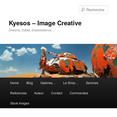
Aller
Aller
au
au
Rech
contenu
contenu
principal
secondaire
Kyesos – Image Creative
Dreams, Datas, Disobedience…
Menu
Home
Blog
Galeries…
Le Shop…
Services
principal
References
Auteur
Contact
Commandes
Stock Images