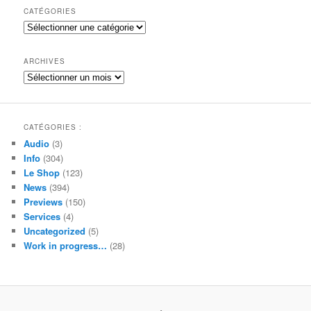
h
CATÉGORIES
e
Catégories
r
c
h
ARCHIVES
e
Archives
CATÉGORIES :
Audio
(3)
Info
(304)
Le Shop
(123)
News
(394)
Previews
(150)
Services
(4)
Uncategorized
(5)
Work in progress…
(28)