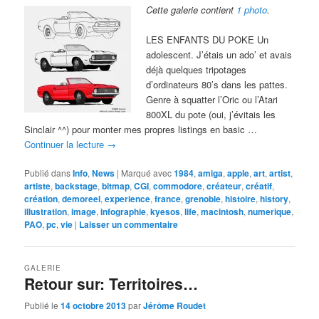
Cette galerie contient
1 photo
.
LES ENFANTS DU POKE Un
adolescent. J’étais un ado’ et avais
déjà quelques tripotages
d’ordinateurs 80’s dans les pattes.
Genre à squatter l’Oric ou l’Atari
800XL du pote (oui, j’évitais les
Sinclair ^^) pour monter mes propres listings en basic …
Continuer la lecture
→
Publié dans
Info
,
News
|
Marqué avec
1984
,
amiga
,
apple
,
art
,
artist
,
artiste
,
backstage
,
bitmap
,
CGI
,
commodore
,
créateur
,
créatif
,
création
,
demoreel
,
experience
,
france
,
grenoble
,
histoire
,
history
,
illustration
,
image
,
infographie
,
kyesos
,
life
,
macintosh
,
numerique
,
PAO
,
pc
,
vie
|
Laisser un commentaire
GALERIE
Retour sur: Territoires…
Publié le
14 octobre 2013
par
Jérôme Roudet