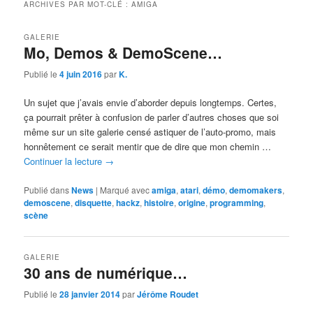
ARCHIVES PAR MOT-CLÉ :
AMIGA
GALERIE
Mo, Demos & DemoScene…
Publié le
4 juin 2016
par
K.
Un sujet que j’avais envie d’aborder depuis longtemps. Certes,
ça pourrait prêter à confusion de parler d’autres choses que soi
même sur un site galerie censé astiquer de l’auto-promo, mais
honnêtement ce serait mentir que de dire que mon chemin …
Continuer la lecture
→
Publié dans
News
|
Marqué avec
amiga
,
atari
,
démo
,
demomakers
,
demoscene
,
disquette
,
hackz
,
histoire
,
origine
,
programming
,
scène
GALERIE
30 ans de numérique…
Publié le
28 janvier 2014
par
Jérôme Roudet