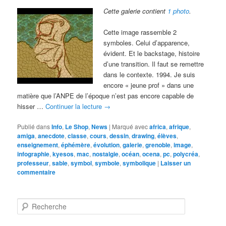
Cette galerie contient
1 photo
.
Cette image rassemble 2
symboles. Celui d’apparence,
évident. Et le backstage, histoire
d’une transition. Il faut se remettre
dans le contexte. 1994. Je suis
encore « jeune prof » dans une
matière que l’ANPE de l’époque n’est pas encore capable de
hisser …
Continuer la lecture
→
Publié dans
Info
,
Le Shop
,
News
|
Marqué avec
africa
,
afrique
,
amiga
,
anecdote
,
classe
,
cours
,
dessin
,
drawing
,
élèves
,
enseignement
,
éphémère
,
évolution
,
galerie
,
grenoble
,
image
,
infographie
,
kyesos
,
mac
,
nostalgie
,
océan
,
ocena
,
pc
,
polycréa
,
professeur
,
sable
,
symbol
,
symbole
,
symbolique
|
Laisser un
commentaire
R
e
c