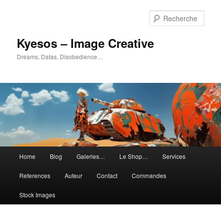
Aller
Aller
au
au
Rech
contenu
contenu
principal
secondaire
Kyesos – Image Creative
Dreams, Datas, Disobedience…
Menu
Home
Blog
Galeries…
Le Shop…
Services
principal
References
Auteur
Contact
Commandes
Stock Images