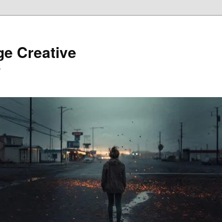
ge Creative
…