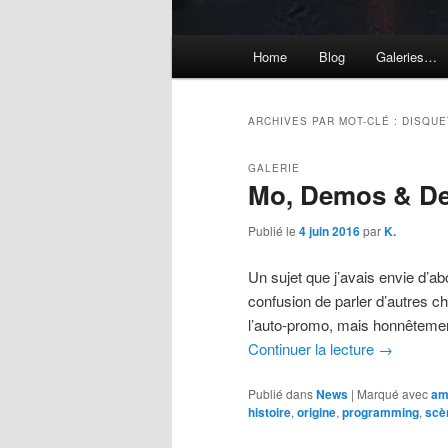
Menu
Home
Blog
Galeries…
principal
ARCHIVES PAR MOT-CLÉ :
DISQUE
GALERIE
Mo, Demos & 
Publié le
4 juin 2016
par
K.
Un sujet que j’avais envie d’ab
confusion de parler d’autres c
l’auto-promo, mais honnêtemen
Continuer la lecture
→
Publié dans
News
|
Marqué avec
am
histoire
,
origine
,
programming
,
scè