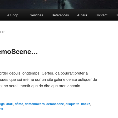
Le Shop…
Services
References
Auteur
Contact
C
TTE
DemoScene…
order depuis longtemps. Certes, ça pourrait prêter à
hoses que soi même sur un site galerie censé astiquer de
t ce serait mentir que de dire que mon chemin …
iga
,
atari
,
démo
,
demomakers
,
demoscene
,
disquette
,
hackz
,
ne