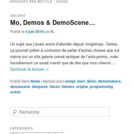
ARCHIVES PAR MOT-CLÉ :
HACKZ
GALERIE
Mo, Demos & DemoScene…
Publié le
4 juin 2016
par
K.
Un sujet que j’avais envie d’aborder depuis longtemps. Certes,
ça pourrait prêter à confusion de parler d’autres choses que soi
même sur un site galerie censé astiquer de l’auto-promo, mais
honnêtement ce serait mentir que de dire que mon chemin …
Continuer la lecture
→
Publié dans
News
|
Marqué avec
amiga
,
atari
,
démo
,
demomakers
,
demoscene
,
disquette
,
hackz
,
histoire
,
origine
,
programming
,
scène
R
e
c
h
CATÉGORIES
e