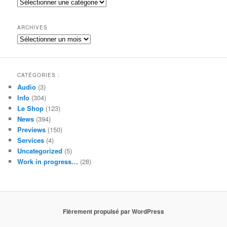
Catégories
r
c
h
ARCHIVES
e
Archives
CATÉGORIES :
Audio
(3)
Info
(304)
Le Shop
(123)
News
(394)
Previews
(150)
Services
(4)
Uncategorized
(5)
Work in progress…
(28)
Fièrement propulsé par WordPress