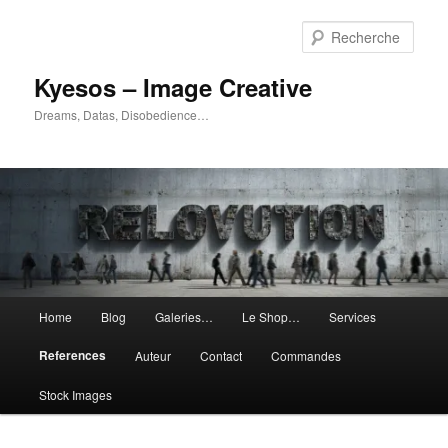
Aller
au
Rech
contenu
principal
Kyesos – Image Creative
Dreams, Datas, Disobedience…
Menu
Home
Blog
Galeries…
Le Shop…
Services
principal
References
Auteur
Contact
Commandes
Stock Images