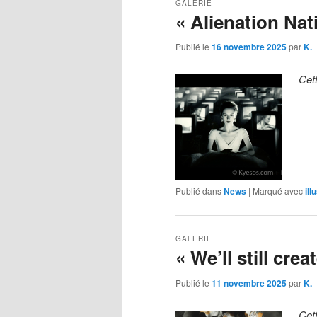
GALERIE
« Alienation Nat
Publié le
16 novembre 2025
par
K.
Cet
Publié dans
News
|
Marqué avec
ill
GALERIE
« We’ll still cre
Publié le
11 novembre 2025
par
K.
Cet