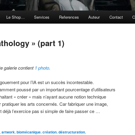
Le Shop…
Services
References
Auteur
Contact
C
thology » (part 1)
te galerie contient
1 photo
.
ngouement pour l’IA est un succès incontestable.
amment poussé par un important pourcentage d’utilisateurs
haitant « créer » mais n’ayant aucune notion technique
r pratiquer les arts concernés. Car fabriquer une image,
t déjà l’exercice pas si simple de faire passer ce …
,
artwork
,
biomécanique
,
création
,
déstructuration
,