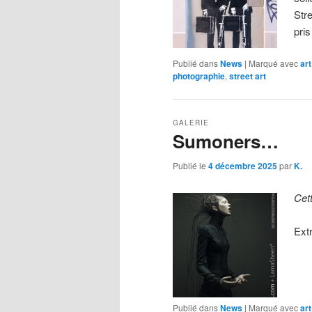
Stre
pri
Publié dans
News
|
Marqué avec
art
photographie
,
street art
GALERIE
Sumoners…
Publié le
4 décembre 2025
par
K.
Cet
Ext
Publié dans
News
|
Marqué avec
art