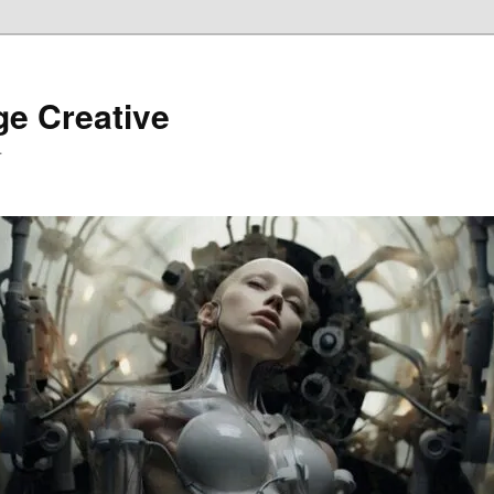
ge Creative
…