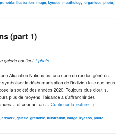
grenoble
,
illustration
,
image
,
kyesos
,
meathology
,
organique
,
photo
,
ns (part 1)
te galerie contient
1 photo
.
série Alienation Nations est une série de rendus générés
r symboliser la déshumanisation de l’individu telle que nous
pose la société des années 2020. Toujours plus d’outils,
jours plus de moyens, l’aisance à s’affranchir des
tances… et pourtant on …
Continuer la lecture
→
,
artwork
,
galerie
,
grenoble
,
illustration
,
image
,
kyesos
,
photo
,