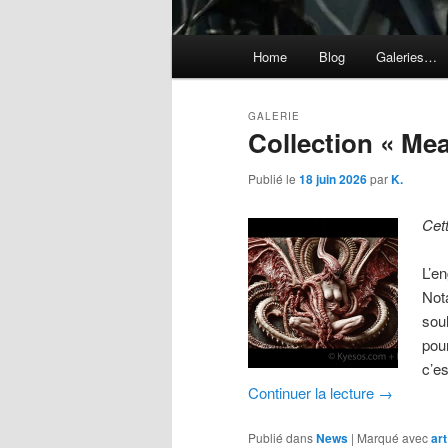
Menu
Home
Blog
Galeries…
principal
GALERIE
Collection « Mea
Publié le
18 juin 2026
par
K.
Cet
L’e
Not
sou
pou
c’es
Continuer la lecture
→
Publié dans
News
|
Marqué avec
art