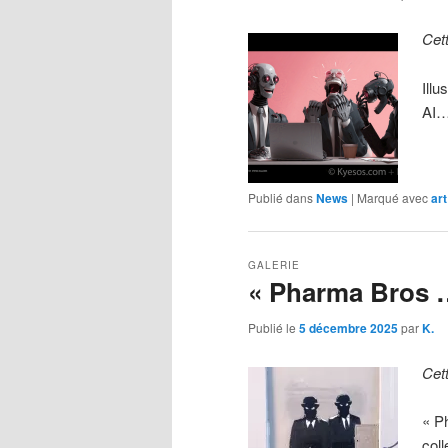
Cet
Illu
AI…
Publié dans
News
|
Marqué avec
art
GALERIE
« Pharma Bros 
Publié le
5 décembre 2025
par
K.
Cet
« P
col