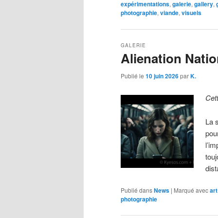
expérimentations
,
galerie
,
gallery
,
photographie
,
viande
,
visuels
GALERIE
Alienation Natio
Publié le
10 juin 2026
par
K.
Cet
La 
pou
l’im
tou
dis
Publié dans
News
|
Marqué avec
art
photographie