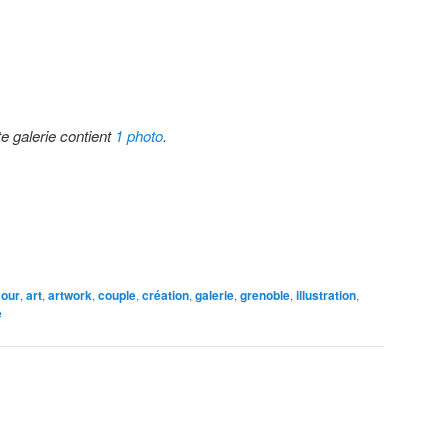
te galerie contient
1 photo
.
our
,
art
,
artwork
,
couple
,
création
,
galerie
,
grenoble
,
illustration
,
e