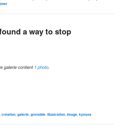
oner
 found a way to stop
te galerie contient
1 photo
.
,
création
,
galerie
,
grenoble
,
illustration
,
image
,
kyesos