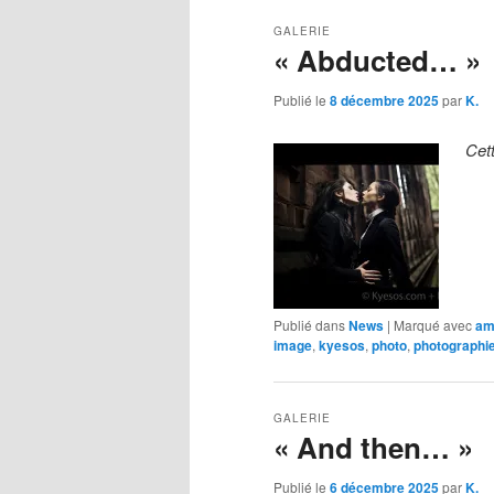
GALERIE
« Abducted… »
Publié le
8 décembre 2025
par
K.
Cet
Publié dans
News
|
Marqué avec
am
image
,
kyesos
,
photo
,
photographi
GALERIE
« And then… »
Publié le
6 décembre 2025
par
K.