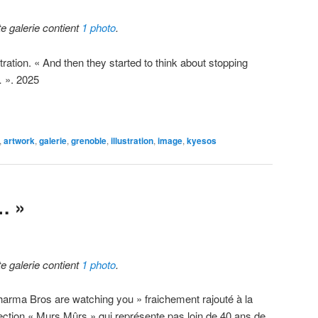
te galerie contient
1 photo
.
stration. « And then they started to think about stopping
 ». 2025
,
artwork
,
galerie
,
grenoble
,
illustration
,
image
,
kyesos
… »
te galerie contient
1 photo
.
harma Bros are watching you » fraichement rajouté à la
lection « Murs Mûrs » qui représente pas loin de 40 ans de