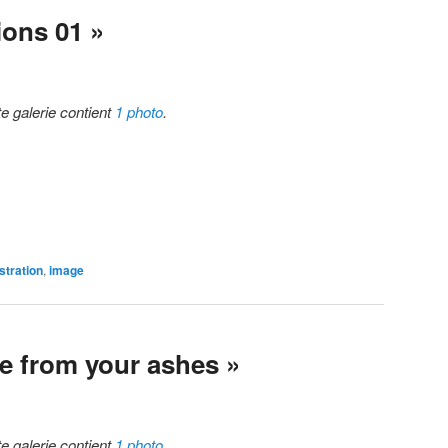
ions 01 »
te galerie contient
1 photo
.
ustration
,
image
ate from your ashes »
te galerie contient
1 photo
.