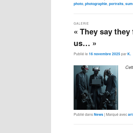
photo
,
photographie
,
portraits
,
sum
GALERIE
« They say they
us… »
Publié le
16 novembre 2025
par
K.
Cet
Publié dans
News
|
Marqué avec
art