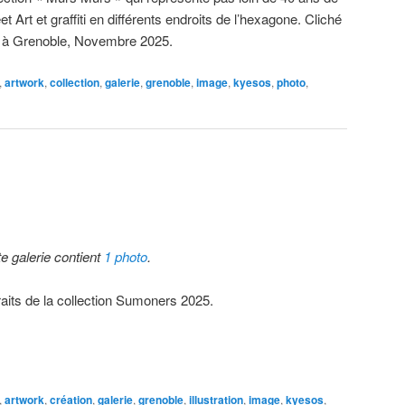
et Art et graffiti en différents endroits de l’hexagone. Cliché
s à Grenoble, Novembre 2025.
,
artwork
,
collection
,
galerie
,
grenoble
,
image
,
kyesos
,
photo
,
te galerie contient
1 photo
.
raits de la collection Sumoners 2025.
,
artwork
,
création
,
galerie
,
grenoble
,
illustration
,
image
,
kyesos
,