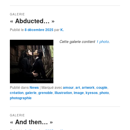
GALERIE
« Abducted… »
Publié le
8 décembre 2025
par
K.
Cette galerie contient
1 photo
.
Publié dans
News
|
Marqué avec
amour
,
art
,
artwork
,
couple
,
création
,
galerie
,
grenoble
,
illustration
,
image
,
kyesos
,
photo
,
photographie
GALERIE
« And then… »