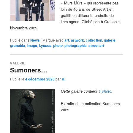
« Murs Mûrs » qui représente pas
loin de 40 ans de Street Art et
graffiti en différents endroits de
l’hexagone. Cliché pris à Grenoble,
Novembre 2025.
Publié dans
News
|
Marqué avec
art
,
artwork
,
collection
,
galerie
,
grenoble
,
image
,
kyesos
,
photo
,
photographie
,
street art
GALERIE
Sumoners…
Publié le
4 décembre 2025
par
K.
Cette galerie contient
1 photo
.
Extraits de la collection Sumoners
2025.