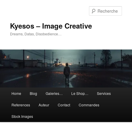
Aller
Aller
au
au
Rech
contenu
contenu
principal
secondaire
Kyesos – Image Creative
Dreams, Datas, Disobedience…
Menu
Home
Blog
Galeries…
Le Shop…
Services
principal
References
Auteur
Contact
Commandes
Stock Images