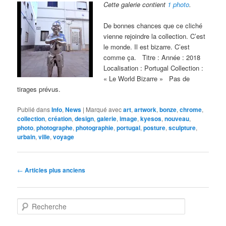
Cette galerie contient
1 photo
.
De bonnes chances que ce cliché
vienne rejoindre la collection. C’est
le monde. Il est bizarre. C’est
comme ça. Titre : Année : 2018
Localisation : Portugal Collection :
« Le World Bizarre » Pas de
tirages prévus.
Publié dans
Info
,
News
|
Marqué avec
art
,
artwork
,
bonze
,
chrome
,
collection
,
création
,
design
,
galerie
,
image
,
kyesos
,
nouveau
,
photo
,
photographe
,
photographie
,
portugal
,
posture
,
sculpture
,
urbain
,
ville
,
voyage
Navigation
←
Articles plus anciens
des
articles
R
e
c