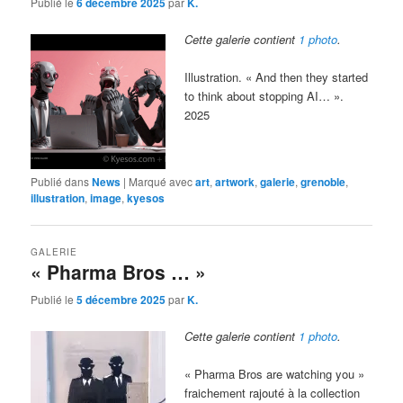
Publié le
6 décembre 2025
par
K.
Cette galerie contient
1 photo
.
Illustration. « And then they started
to think about stopping AI… ».
2025
Publié dans
News
|
Marqué avec
art
,
artwork
,
galerie
,
grenoble
,
illustration
,
image
,
kyesos
GALERIE
« Pharma Bros … »
Publié le
5 décembre 2025
par
K.
Cette galerie contient
1 photo
.
« Pharma Bros are watching you »
fraichement rajouté à la collection