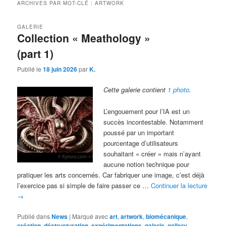
ARCHIVES PAR MOT-CLÉ :
ARTWORK
GALERIE
Collection « Meathology »
(part 1)
Publié le
18 juin 2026
par
K.
Cette galerie contient
1 photo
.
L’engouement pour l’IA est un
succès incontestable. Notamment
poussé par un important
pourcentage d’utilisateurs
souhaitant « créer » mais n’ayant
aucune notion technique pour
pratiquer les arts concernés. Car fabriquer une image, c’est déjà
l’exercice pas si simple de faire passer ce …
Continuer la lecture
→
Publié dans
News
|
Marqué avec
art
,
artwork
,
biomécanique
,
création
,
déstructuration
,
expérimentations
,
galerie
,
gallery
,