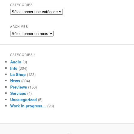
h
CATÉGORIES
e
Catégories
r
c
h
ARCHIVES
e
Archives
CATÉGORIES :
Audio
(3)
Info
(304)
Le Shop
(123)
News
(394)
Previews
(150)
Services
(4)
Uncategorized
(5)
Work in progress…
(28)