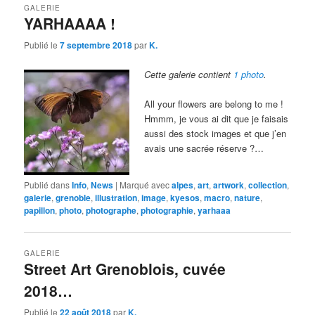
GALERIE
YARHAAAA !
Publié le
7 septembre 2018
par
K.
Cette galerie contient
1 photo
.
All your flowers are belong to me !
Hmmm, je vous ai dit que je faisais
aussi des stock images et que j’en
avais une sacrée réserve ?…
Publié dans
Info
,
News
|
Marqué avec
alpes
,
art
,
artwork
,
collection
,
galerie
,
grenoble
,
illustration
,
image
,
kyesos
,
macro
,
nature
,
papillon
,
photo
,
photographe
,
photographie
,
yarhaaa
GALERIE
Street Art Grenoblois, cuvée
2018…
Publié le
22 août 2018
par
K.