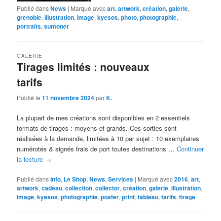
Publié dans
News
|
Marqué avec
art
,
artwork
,
création
,
galerie
,
grenoble
,
illustration
,
image
,
kyesos
,
photo
,
photographie
,
portraits
,
sumoner
GALERIE
Tirages limités : nouveaux
tarifs
Publié le
11 novembre 2024
par
K.
La plupart de mes créations sont disponibles en 2 essentiels
formats de tirages : moyens et grands. Ces sorties sont
réalisées à la demande, limitées à 10 par sujet : 10 exemplaires
numérotés & signés frais de port toutes destinations …
Continuer
la lecture
→
Publié dans
Info
,
Le Shop
,
News
,
Services
|
Marqué avec
2016
,
art
,
artwork
,
cadeau
,
collection
,
collector
,
création
,
galerie
,
illustration
,
image
,
kyesos
,
photographie
,
poster
,
print
,
tableau
,
tarifs
,
tirage