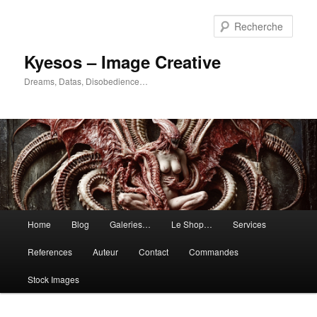
Aller
au
Rech
contenu
principal
Kyesos – Image Creative
Dreams, Datas, Disobedience…
Menu
Home
Blog
Galeries…
Le Shop…
Services
principal
References
Auteur
Contact
Commandes
Stock Images