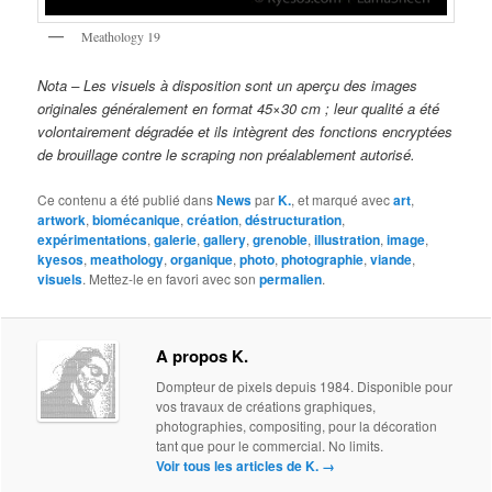
Meathology 19
Nota – Les visuels à disposition sont un aperçu des images
originales généralement en format 45×30 cm ; leur qualité a été
volontairement dégradée et ils intègrent des fonctions encryptées
de brouillage contre le scraping non préalablement autorisé.
Ce contenu a été publié dans
News
par
K.
, et marqué avec
art
,
artwork
,
biomécanique
,
création
,
déstructuration
,
expérimentations
,
galerie
,
gallery
,
grenoble
,
illustration
,
image
,
kyesos
,
meathology
,
organique
,
photo
,
photographie
,
viande
,
visuels
. Mettez-le en favori avec son
permalien
.
A propos K.
Dompteur de pixels depuis 1984. Disponible pour
vos travaux de créations graphiques,
photographies, compositing, pour la décoration
tant que pour le commercial. No limits.
Voir tous les articles de K.
→