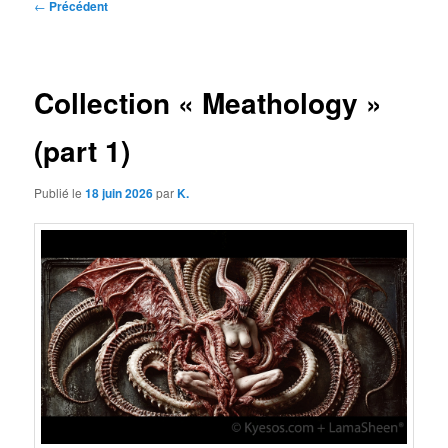
Navigation
←
Précédent
des
articles
Collection « Meathology »
(part 1)
Publié le
18 juin 2026
par
K.