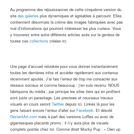
Au programme des réjouissances de cette cinquième version du
site
des galeries
plus dynamiques et agréables à parcourir. Elles
contiennent désormais la crème des images fabriquées avec pas
mal d’informations qui pourront intéresser les plus curieux. Vous
y trouverez entre autre différents articles axés sur la genèse de
toutes ces
collections
créées ici.
Une page d’accueil relookée pour vous donner instantanément
toutes les dernières infos et accéder rapidement aux contenus
récemment ajoutés. J’ai fais l’erreur de trop me consacrer aux
réseaux sociaux et comme beaucoup : j’en suis revenu. NOUS
fabriquons du média ; par principe les sites tiers qui en profitent
sont juste un parasitage. Les previews et nouveaux travaux
visuels en cours seront
Twittés
depuis ici. Linkés là pour les
gens faisant encore l’erreur d’aller sur
Facebook
. Et désolé
DeviantArt.com
mais à part des versions LoRes ou avec de
gigantesques placards promo : il n’y aura plus de visuels
complets postés chez toi. Comme dirait Mucky Pup : « Own up