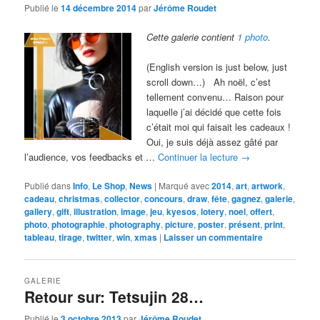
Publié le
14 décembre 2014
par
Jérôme Roudet
Cette galerie contient
1 photo
.
(English version is just below, just
scroll down…) Ah noël, c’est
tellement convenu… Raison pour
laquelle j’ai décidé que cette fois
c’était moi qui faisait les cadeaux !
Oui, je suis déjà assez gâté par
l’audience, vos feedbacks et …
Continuer la lecture
→
Publié dans
Info
,
Le Shop
,
News
|
Marqué avec
2014
,
art
,
artwork
,
cadeau
,
christmas
,
collector
,
concours
,
draw
,
fête
,
gagnez
,
galerie
,
gallery
,
gift
,
illustration
,
image
,
jeu
,
kyesos
,
lotery
,
noel
,
offert
,
photo
,
photographie
,
photography
,
picture
,
poster
,
présent
,
print
,
tableau
,
tirage
,
twitter
,
win
,
xmas
|
Laisser un commentaire
GALERIE
Retour sur: Tetsujin 28…
Publié le
3 octobre 2013
par
Jérôme Roudet