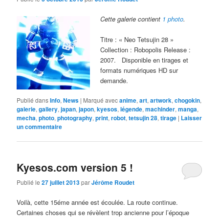
Cette galerie contient
1 photo
.
Titre : « Neo Tetsujin 28 »
Collection : Robopolis Release :
2007. Disponible en tirages et
formats numériques HD sur
demande.
Publié dans
Info
,
News
|
Marqué avec
anime
,
art
,
artwork
,
chogokin
,
galerie
,
gallery
,
japan
,
japon
,
kyesos
,
légende
,
machinder
,
manga
,
mecha
,
photo
,
photography
,
print
,
robot
,
tetsujin 28
,
tirage
|
Laisser
un commentaire
Kyesos.com version 5 !
Publié le
27 juillet 2013
par
Jérôme Roudet
Voilà, cette 15éme année est écoulée. La route continue.
Certaines choses qui se révèlent trop ancienne pour l’époque