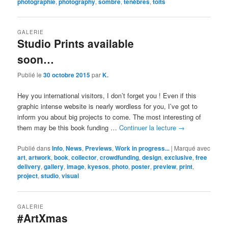
photographie
,
photography
,
sombre
,
ténèbres
,
toits
GALERIE
Studio Prints available
soon…
Publié le
30 octobre 2015
par
K.
Hey you international visitors, I don’t forget you ! Even if this
graphic intense website is nearly wordless for you, I’ve got to
inform you about big projects to come. The most interesting of
them may be this book funding …
Continuer la lecture
→
Publié dans
Info
,
News
,
Previews
,
Work in progress...
|
Marqué avec
art
,
artwork
,
book
,
collector
,
crowdfunding
,
design
,
exclusive
,
free
delivery
,
gallery
,
image
,
kyesos
,
photo
,
poster
,
preview
,
print
,
project
,
studio
,
visual
GALERIE
#ArtXmas