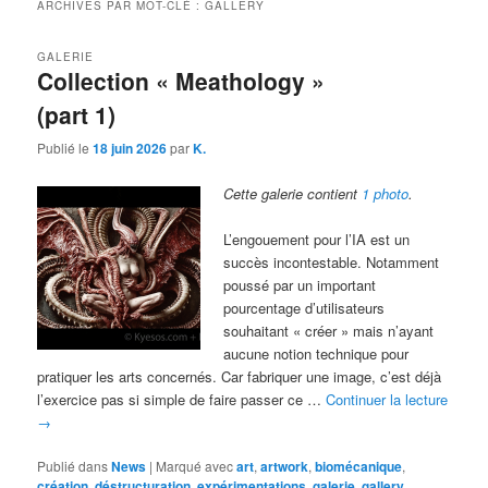
ARCHIVES PAR MOT-CLÉ :
GALLERY
GALERIE
Collection « Meathology »
(part 1)
Publié le
18 juin 2026
par
K.
Cette galerie contient
1 photo
.
L’engouement pour l’IA est un
succès incontestable. Notamment
poussé par un important
pourcentage d’utilisateurs
souhaitant « créer » mais n’ayant
aucune notion technique pour
pratiquer les arts concernés. Car fabriquer une image, c’est déjà
l’exercice pas si simple de faire passer ce …
Continuer la lecture
→
Publié dans
News
|
Marqué avec
art
,
artwork
,
biomécanique
,
création
,
déstructuration
,
expérimentations
,
galerie
,
gallery
,