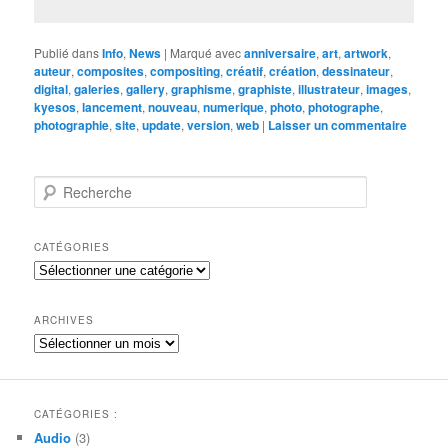
Publié dans
Info
,
News
|
Marqué avec
anniversaire
,
art
,
artwork
,
auteur
,
composites
,
compositing
,
créatif
,
création
,
dessinateur
,
digital
,
galeries
,
gallery
,
graphisme
,
graphiste
,
illustrateur
,
images
,
kyesos
,
lancement
,
nouveau
,
numerique
,
photo
,
photographe
,
photographie
,
site
,
update
,
version
,
web
|
Laisser un commentaire
R
e
c
h
CATÉGORIES
e
Catégories
r
c
h
ARCHIVES
e
Archives
CATÉGORIES :
Audio
(3)