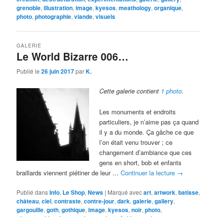
grenoble
,
illustration
,
image
,
kyesos
,
meathology
,
organique
,
photo
,
photographie
,
viande
,
visuels
GALERIE
Le World Bizarre 006…
Publié le
26 juin 2017
par
K.
Cette galerie contient
1 photo
.
Les monuments et endroits
particuliers, je n’aime pas ça quand
il y a du monde. Ça gâche ce que
l’on était venu trouver ; ce
changement d’ambiance que ces
gens en short, bob et enfants
braillards viennent piétiner de leur …
Continuer la lecture
→
Publié dans
Info
,
Le Shop
,
News
|
Marqué avec
art
,
artwork
,
batisse
,
château
,
ciel
,
contraste
,
contre-jour
,
dark
,
galerie
,
gallery
,
gargouille
,
goth
,
gothique
,
image
,
kyesos
,
noir
,
photo
,