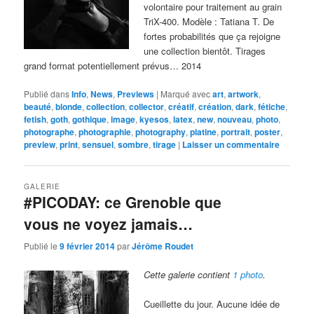
volontaire pour traitement au grain
TriX-400. Modèle : Tatiana T. De
fortes probabilités que ça rejoigne
une collection bientôt. Tirages
grand format potentiellement prévus… 2014
Publié dans
Info
,
News
,
Previews
|
Marqué avec
art
,
artwork
,
beauté
,
blonde
,
collection
,
collector
,
créatif
,
création
,
dark
,
fétiche
,
fetish
,
goth
,
gothique
,
image
,
kyesos
,
latex
,
new
,
nouveau
,
photo
,
photographe
,
photographie
,
photography
,
platine
,
portrait
,
poster
,
preview
,
print
,
sensuel
,
sombre
,
tirage
|
Laisser un commentaire
GALERIE
#PICODAY: ce Grenoble que
vous ne voyez jamais…
Publié le
9 février 2014
par
Jérôme Roudet
Cette galerie contient
1 photo
.
Cueillette du jour. Aucune idée de