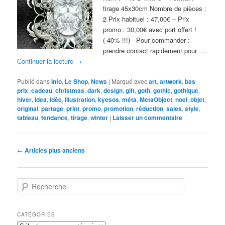
tirage 45x30cm Nombre de pièces :
2 Prix habituel : 47,00€ – Prix
promo : 30,00€ avec port offert !
(-40% !!!) Pour commander :
prendre contact rapidement pour …
Continuer la lecture
→
Publié dans
Info
,
Le Shop
,
News
|
Marqué avec
art
,
artwork
,
bas
prix
,
cadeau
,
christmas
,
dark
,
design
,
gift
,
goth
,
gothic
,
gothique
,
hiver
,
idea
,
idée
,
illustration
,
kyesos
,
méta
,
MetaObject
,
noel
,
objet
,
original
,
partage
,
print
,
promo
,
promotion
,
réduction
,
sales
,
style
,
tableau
,
tendance
,
tirage
,
winter
|
Laisser un commentaire
Navigation
←
Articles plus anciens
des
articles
R
e
c
h
CATÉGORIES
e