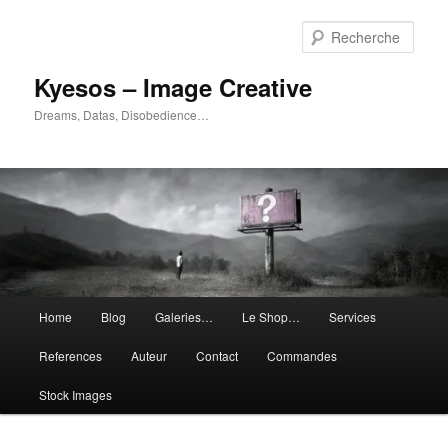
Aller
Aller
au
au
Rech
contenu
contenu
principal
secondaire
Kyesos – Image Creative
Dreams, Datas, Disobedience…
Menu
Home
Blog
Galeries…
Le Shop…
Services
principal
References
Auteur
Contact
Commandes
Stock Images