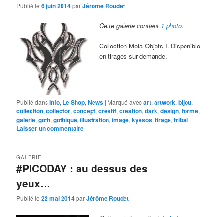
Publié le
6 juin 2014
par
Jérôme Roudet
Cette galerie contient
1 photo
.
Collection Meta Objets I. Disponible
en tirages sur demande.
Publié dans
Info
,
Le Shop
,
News
|
Marqué avec
art
,
artwork
,
bijou
,
collection
,
collector
,
concept
,
créatif
,
création
,
dark
,
design
,
forme
,
galerie
,
goth
,
gothique
,
illustration
,
image
,
kyesos
,
tirage
,
tribal
|
Laisser un commentaire
GALERIE
#PICODAY : au dessus des
yeux…
Publié le
22 mai 2014
par
Jérôme Roudet