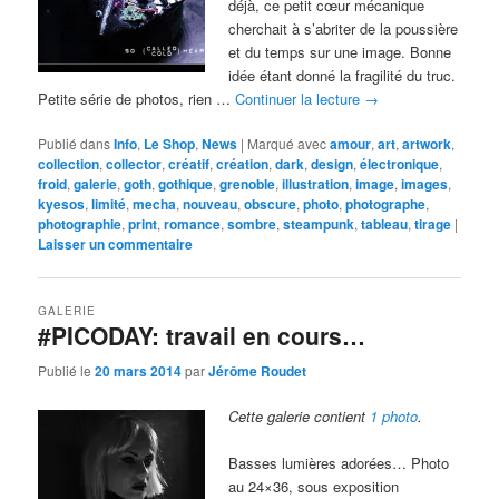
déjà, ce petit cœur mécanique
cherchait à s’abriter de la poussière
et du temps sur une image. Bonne
idée étant donné la fragilité du truc.
Petite série de photos, rien …
Continuer la lecture
→
Publié dans
Info
,
Le Shop
,
News
|
Marqué avec
amour
,
art
,
artwork
,
collection
,
collector
,
créatif
,
création
,
dark
,
design
,
électronique
,
froid
,
galerie
,
goth
,
gothique
,
grenoble
,
illustration
,
image
,
images
,
kyesos
,
limité
,
mecha
,
nouveau
,
obscure
,
photo
,
photographe
,
photographie
,
print
,
romance
,
sombre
,
steampunk
,
tableau
,
tirage
|
Laisser un commentaire
GALERIE
#PICODAY: travail en cours…
Publié le
20 mars 2014
par
Jérôme Roudet
Cette galerie contient
1 photo
.
Basses lumières adorées… Photo
au 24×36, sous exposition