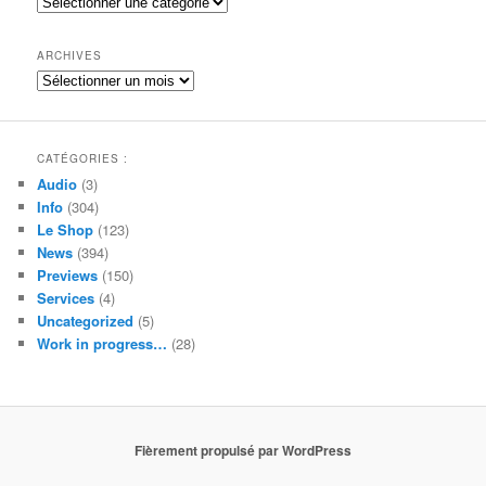
Catégories
r
c
h
ARCHIVES
e
Archives
CATÉGORIES :
Audio
(3)
Info
(304)
Le Shop
(123)
News
(394)
Previews
(150)
Services
(4)
Uncategorized
(5)
Work in progress…
(28)
Fièrement propulsé par WordPress