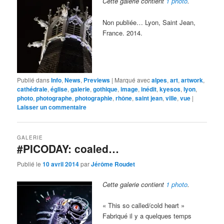
Cette galerie contient
1 photo
.
Non publiée… Lyon, Saint Jean,
France. 2014.
Publié dans
Info
,
News
,
Previews
|
Marqué avec
alpes
,
art
,
artwork
,
cathédrale
,
église
,
galerie
,
gothique
,
image
,
inédit
,
kyesos
,
lyon
,
photo
,
photographe
,
photographie
,
rhône
,
saint jean
,
ville
,
vue
|
Laisser un commentaire
GALERIE
#PICODAY: coaled…
Publié le
10 avril 2014
par
Jérôme Roudet
Cette galerie contient
1 photo
.
« This so called/cold heart »
Fabriqué il y a quelques temps