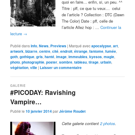
quoi en faire… enfin, si, un peu. ^^
Titre : pff, ce que tu veux… celui
de l’article ? Collection : DTC (Dawn
The Color) Date : pff, celle de
l’article Allez hop : …
Continuer la
lecture
→
Publié dans
Info
,
News
,
Previews
|
Marqué avec
apocalypse
,
art
,
artwork
,
bizarre
,
centre
,
cité
,
endroit
,
étrange
,
fantome
,
fumée
,
goth
,
gothique
,
gris
,
hanté
,
image
,
immeubles
,
kyesos
,
magie
,
photo
,
photographie
,
poster
,
sombre
,
tableau
,
tirage
,
urbain
,
végétation
,
ville
|
Laisser un commentaire
GALERIE
#PICODAY: Ravishing
Vampire…
Publié le
10 janvier 2014
par
Jérôme Roudet
Cette galerie contient
2 photos
.