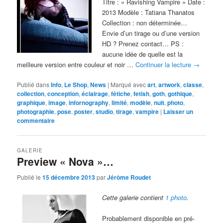
Titre : « Ravishing Vampire » Date :
2013 Modèle : Tatiana Thanatos
Collection : non déterminée…
Envie d’un tirage ou d’une version
HD ? Prenez contact… PS :
aucune idée de quelle est la
meilleure version entre couleur et noir …
Continuer la lecture
→
Publié dans
Info
,
Le Shop
,
News
|
Marqué avec
art
,
artwork
,
classe
,
collection
,
conception
,
éclairage
,
fétiche
,
fetish
,
goth
,
gothique
,
graphique
,
image
,
infornography
,
limité
,
modèle
,
nuit
,
photo
,
photographie
,
pose
,
poster
,
studio
,
tirage
,
vampire
|
Laisser un
commentaire
GALERIE
Preview « Nova »…
Publié le
15 décembre 2013
par
Jérôme Roudet
Cette galerie contient
1 photo
.
Probablement disponible en pré-