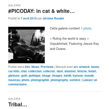
GALERIE
#PICODAY: in cat & white…
Publié le
7 avril 2015
par
Jérôme Roudet
Cette galerie contient
1 photo
.
« Ruling the world is easy »
Unpublished. Featuring Jessie Key
and Ouane.
Publié dans
Info
,
News
,
Previews
|
Marqué avec
art
,
artwork
,
boots
,
cat félin
,
chat
,
collection
,
collector
,
dark
,
dominer
,
fétiche
,
fetish
,
glamour
,
goth
,
gothique
,
image
,
images
,
inédit
,
kyesos
,
monde
,
nouveau
,
photo
,
photographie
,
photography
,
sombre
|
Laisser un
commentaire
GALERIE
Tribal…