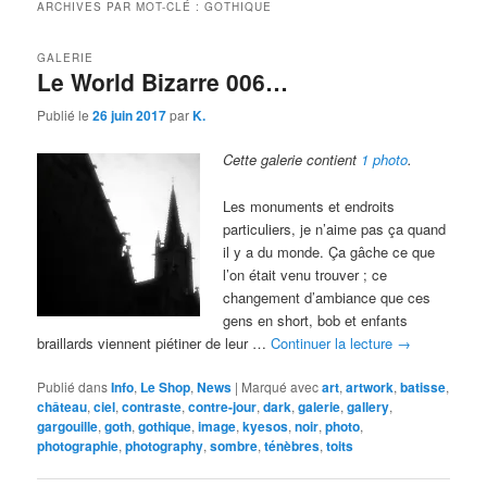
ARCHIVES PAR MOT-CLÉ :
GOTHIQUE
GALERIE
Le World Bizarre 006…
Publié le
26 juin 2017
par
K.
Cette galerie contient
1 photo
.
Les monuments et endroits
particuliers, je n’aime pas ça quand
il y a du monde. Ça gâche ce que
l’on était venu trouver ; ce
changement d’ambiance que ces
gens en short, bob et enfants
braillards viennent piétiner de leur …
Continuer la lecture
→
Publié dans
Info
,
Le Shop
,
News
|
Marqué avec
art
,
artwork
,
batisse
,
château
,
ciel
,
contraste
,
contre-jour
,
dark
,
galerie
,
gallery
,
gargouille
,
goth
,
gothique
,
image
,
kyesos
,
noir
,
photo
,
photographie
,
photography
,
sombre
,
ténèbres
,
toits