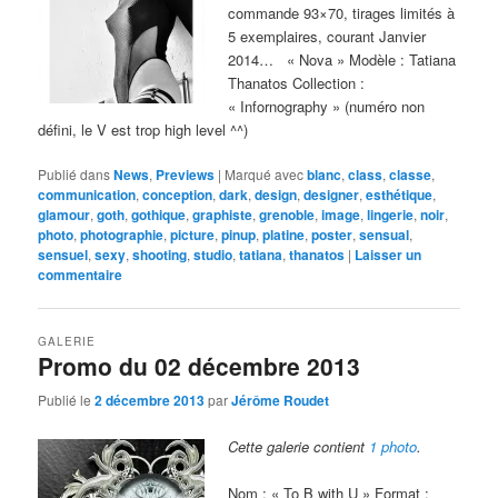
commande 93×70, tirages limités à
5 exemplaires, courant Janvier
2014… « Nova » Modèle : Tatiana
Thanatos Collection :
« Infornography » (numéro non
défini, le V est trop high level ^^)
Publié dans
News
,
Previews
|
Marqué avec
blanc
,
class
,
classe
,
communication
,
conception
,
dark
,
design
,
designer
,
esthétique
,
glamour
,
goth
,
gothique
,
graphiste
,
grenoble
,
image
,
lingerie
,
noir
,
photo
,
photographie
,
picture
,
pinup
,
platine
,
poster
,
sensual
,
sensuel
,
sexy
,
shooting
,
studio
,
tatiana
,
thanatos
|
Laisser un
commentaire
GALERIE
Promo du 02 décembre 2013
Publié le
2 décembre 2013
par
Jérôme Roudet
Cette galerie contient
1 photo
.
Nom : « To B with U » Format :