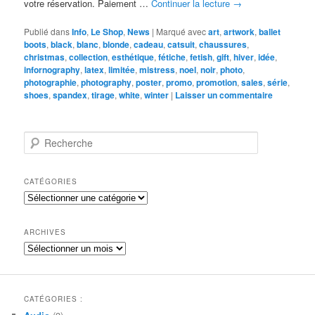
votre réservation. Paiement …
Continuer la lecture
→
Publié dans
Info
,
Le Shop
,
News
|
Marqué avec
art
,
artwork
,
ballet
boots
,
black
,
blanc
,
blonde
,
cadeau
,
catsuit
,
chaussures
,
christmas
,
collection
,
esthétique
,
fétiche
,
fetish
,
gift
,
hiver
,
idée
,
infornography
,
latex
,
limitée
,
mistress
,
noel
,
noir
,
photo
,
photographie
,
photography
,
poster
,
promo
,
promotion
,
sales
,
série
,
shoes
,
spandex
,
tirage
,
white
,
winter
|
Laisser un commentaire
R
e
c
h
CATÉGORIES
e
Catégories
r
c
h
ARCHIVES
e
Archives
CATÉGORIES :