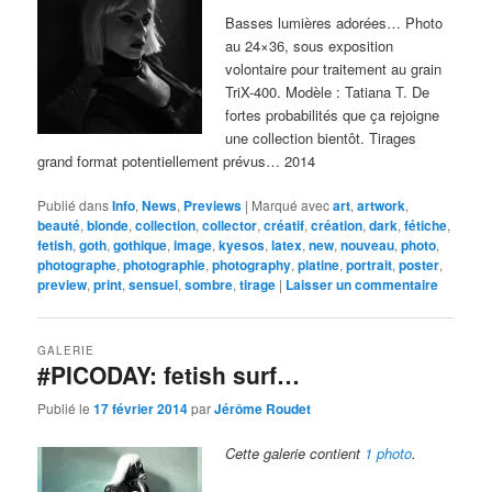
Basses lumières adorées… Photo
au 24×36, sous exposition
volontaire pour traitement au grain
TriX-400. Modèle : Tatiana T. De
fortes probabilités que ça rejoigne
une collection bientôt. Tirages
grand format potentiellement prévus… 2014
Publié dans
Info
,
News
,
Previews
|
Marqué avec
art
,
artwork
,
beauté
,
blonde
,
collection
,
collector
,
créatif
,
création
,
dark
,
fétiche
,
fetish
,
goth
,
gothique
,
image
,
kyesos
,
latex
,
new
,
nouveau
,
photo
,
photographe
,
photographie
,
photography
,
platine
,
portrait
,
poster
,
preview
,
print
,
sensuel
,
sombre
,
tirage
|
Laisser un commentaire
GALERIE
#PICODAY: fetish surf…
Publié le
17 février 2014
par
Jérôme Roudet
Cette galerie contient
1 photo
.