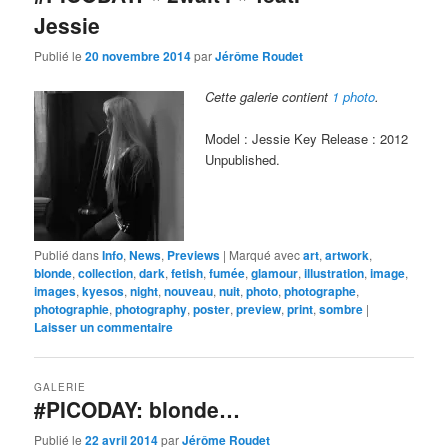
Jessie
Publié le
20 novembre 2014
par
Jérôme Roudet
Cette galerie contient
1 photo
.
Model : Jessie Key Release : 2012
Unpublished.
Publié dans
Info
,
News
,
Previews
|
Marqué avec
art
,
artwork
,
blonde
,
collection
,
dark
,
fetish
,
fumée
,
glamour
,
illustration
,
image
,
images
,
kyesos
,
night
,
nouveau
,
nuit
,
photo
,
photographe
,
photographie
,
photography
,
poster
,
preview
,
print
,
sombre
|
Laisser un commentaire
GALERIE
#PICODAY: blonde…
Publié le
22 avril 2014
par
Jérôme Roudet