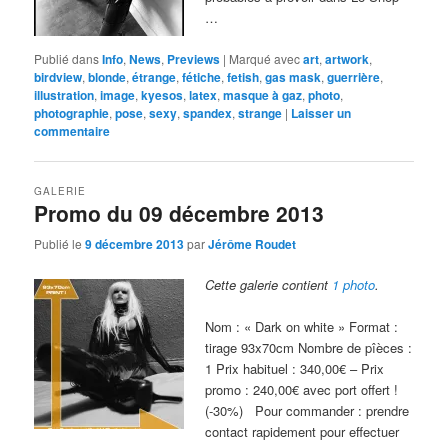
…
Publié dans
Info
,
News
,
Previews
|
Marqué avec
art
,
artwork
,
birdview
,
blonde
,
étrange
,
fétiche
,
fetish
,
gas mask
,
guerrière
,
illustration
,
image
,
kyesos
,
latex
,
masque à gaz
,
photo
,
photographie
,
pose
,
sexy
,
spandex
,
strange
|
Laisser un
commentaire
GALERIE
Promo du 09 décembre 2013
Publié le
9 décembre 2013
par
Jérôme Roudet
Cette galerie contient
1 photo
.
Nom : « Dark on white » Format :
tirage 93x70cm Nombre de pîèces :
1 Prix habituel : 340,00€ – Prix
promo : 240,00€ avec port offert !
(-30%) Pour commander : prendre
contact rapidement pour effectuer