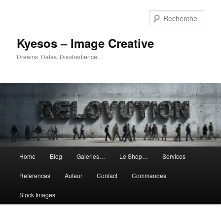
Aller
Aller
au
au
Rech
contenu
contenu
principal
secondaire
Kyesos – Image Creative
Dreams, Datas, Disobedience…
Menu
Home
Blog
Galeries…
Le Shop…
Services
principal
References
Auteur
Contact
Commandes
Stock Images