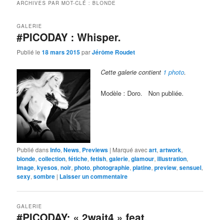
ARCHIVES PAR MOT-CLÉ :
BLONDE
GALERIE
#PICODAY : Whisper.
Publié le
18 mars 2015
par
Jérôme Roudet
Cette galerie contient
1 photo
.
Modèle : Doro. Non publiée.
Publié dans
Info
,
News
,
Previews
|
Marqué avec
art
,
artwork
,
blonde
,
collection
,
fétiche
,
fetish
,
galerie
,
glamour
,
illustration
,
image
,
kyesos
,
noir
,
photo
,
photographie
,
platine
,
preview
,
sensuel
,
sexy
,
sombre
|
Laisser un commentaire
GALERIE
#PICODAY: « 2wait4 » feat.