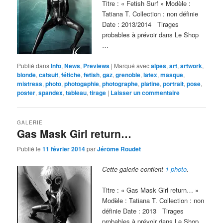
Titre : « Fetish Surf » Modèle :
Tatiana T. Collection : non définie
Date : 2013/2014 Tirages
probables à prévoir dans Le Shop
…
Publié dans
Info
,
News
,
Previews
|
Marqué avec
alpes
,
art
,
artwork
,
blonde
,
catsuit
,
fétiche
,
fetish
,
gaz
,
grenoble
,
latex
,
masque
,
mistress
,
photo
,
photogaphie
,
photographe
,
platine
,
portrait
,
pose
,
poster
,
spandex
,
tableau
,
tirage
|
Laisser un commentaire
GALERIE
Gas Mask Girl return…
Publié le
11 février 2014
par
Jérôme Roudet
Cette galerie contient
1 photo
.
Titre : « Gas Mask Girl return… »
Modèle : Tatiana T. Collection : non
définie Date : 2013 Tirages
probables à prévoir dans Le Shop