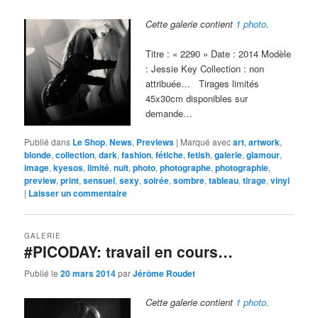
Cette galerie contient
1 photo
.
Titre : « 2290 » Date : 2014 Modèle
: Jessie Key Collection : non
attribuée… Tirages limités
45x30cm disponibles sur
demande…
Publié dans
Le Shop
,
News
,
Previews
|
Marqué avec
art
,
artwork
,
blonde
,
collection
,
dark
,
fashion
,
fétiche
,
fetish
,
galerie
,
glamour
,
image
,
kyesos
,
limité
,
nuit
,
photo
,
photographe
,
photographie
,
preview
,
print
,
sensuel
,
sexy
,
soirée
,
sombre
,
tableau
,
tirage
,
vinyl
|
Laisser un commentaire
GALERIE
#PICODAY: travail en cours…
Publié le
20 mars 2014
par
Jérôme Roudet
Cette galerie contient
1 photo
.