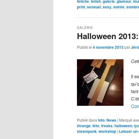
fétiche
,
fetish
,
galerie
,
glamour
,
im
print
,
sensuel
,
sexy
,
soirée
,
sombr
GALERIE
Halloween 2013:
Publié le
4 novembre 2013
par
Jér
Cet
Il 
qu’o
tan
C’é
Con
Publié dans
Info
,
News
|
Marqué av
étrange
,
fête
,
freaks
,
halloween
,
ly
steampunk
,
workshop
|
Laisser un