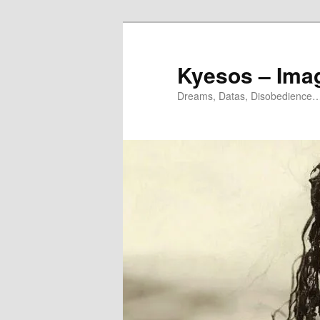
Aller
Aller
au
au
contenu
contenu
Kyesos – Ima
principal
secondaire
Dreams, Datas, Disobedience