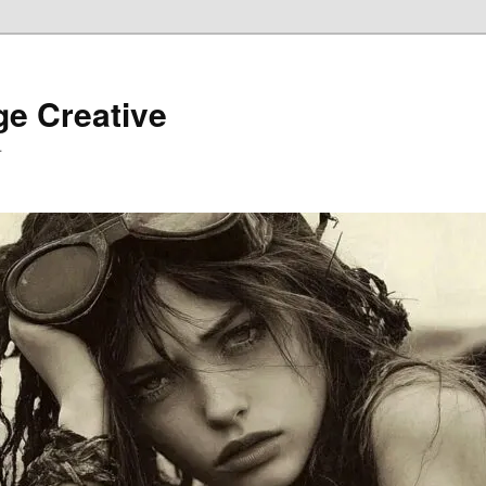
ge Creative
…