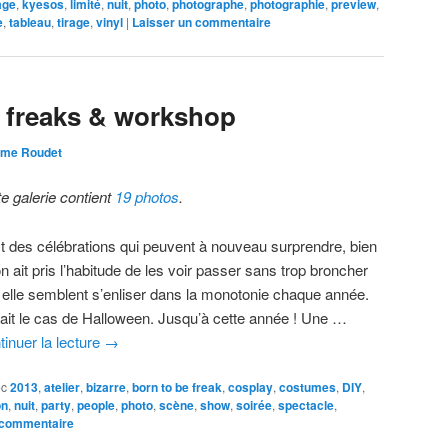
age
,
kyesos
,
limité
,
nuit
,
photo
,
photographe
,
photographie
,
preview
,
e
,
tableau
,
tirage
,
vinyl
|
Laisser un commentaire
 freaks & workshop
ôme Roudet
te galerie contient
19 photos
.
est des célébrations qui peuvent à nouveau surprendre, bien
n ait pris l’habitude de les voir passer sans trop broncher
t elle semblent s’enliser dans la monotonie chaque année.
tait le cas de Halloween. Jusqu’à cette année ! Une …
tinuer la lecture
→
ec
2013
,
atelier
,
bizarre
,
born to be freak
,
cosplay
,
costumes
,
DIY
,
on
,
nuit
,
party
,
people
,
photo
,
scène
,
show
,
soirée
,
spectacle
,
 commentaire