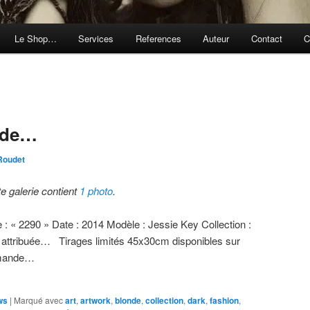
Le Shop…
Services
References
Auteur
Contact
C
nde…
Roudet
te galerie contient
1 photo
.
e : « 2290 » Date : 2014 Modèle : Jessie Key Collection :
 attribuée… Tirages limités 45x30cm disponibles sur
mande…
ws
|
Marqué avec
art
,
artwork
,
blonde
,
collection
,
dark
,
fashion
,