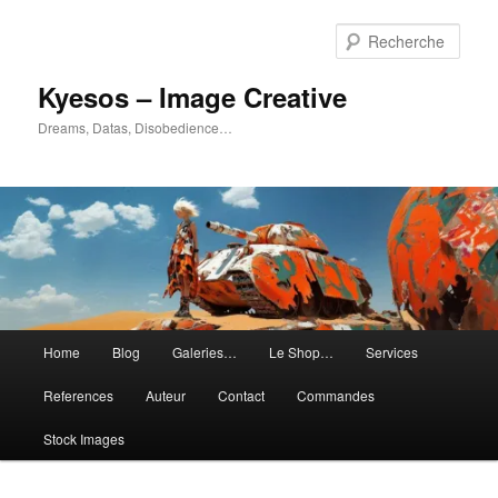
Aller
Aller
au
au
Rech
contenu
contenu
principal
secondaire
Kyesos – Image Creative
Dreams, Datas, Disobedience…
Menu
Home
Blog
Galeries…
Le Shop…
Services
principal
References
Auteur
Contact
Commandes
Stock Images