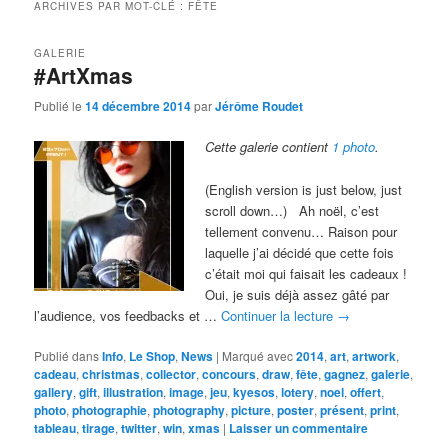
ARCHIVES PAR MOT-CLÉ :
FÊTE
GALERIE
#ArtXmas
Publié le
14 décembre 2014
par
Jérôme Roudet
Cette galerie contient
1 photo
.
(English version is just below, just
scroll down…) Ah noël, c’est
tellement convenu… Raison pour
laquelle j’ai décidé que cette fois
c’était moi qui faisait les cadeaux !
Oui, je suis déjà assez gâté par
l’audience, vos feedbacks et …
Continuer la lecture
→
Publié dans
Info
,
Le Shop
,
News
|
Marqué avec
2014
,
art
,
artwork
,
cadeau
,
christmas
,
collector
,
concours
,
draw
,
fête
,
gagnez
,
galerie
,
gallery
,
gift
,
illustration
,
image
,
jeu
,
kyesos
,
lotery
,
noel
,
offert
,
photo
,
photographie
,
photography
,
picture
,
poster
,
présent
,
print
,
tableau
,
tirage
,
twitter
,
win
,
xmas
|
Laisser un commentaire