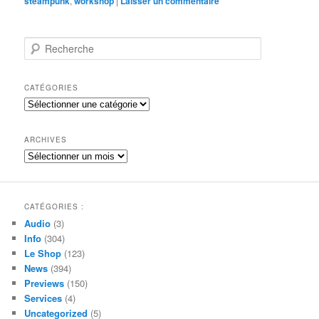
steampunk
,
workshop
|
Laisser un commentaire
R
e
c
h
CATÉGORIES
e
Catégories
r
c
h
ARCHIVES
e
Archives
CATÉGORIES :
Audio
(3)
Info
(304)
Le Shop
(123)
News
(394)
Previews
(150)
Services
(4)
Uncategorized
(5)