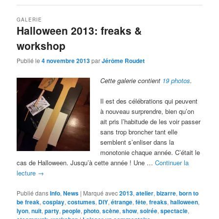
GALERIE
Halloween 2013: freaks &
workshop
Publié le
4 novembre 2013
par
Jérôme Roudet
Cette galerie contient
19 photos
.
Il est des célébrations qui peuvent
à nouveau surprendre, bien qu’on
ait pris l’habitude de les voir passer
sans trop broncher tant elle
semblent s’enliser dans la
monotonie chaque année. C’était le
cas de Halloween. Jusqu’à cette année ! Une …
Continuer la
lecture
→
Publié dans
Info
,
News
|
Marqué avec
2013
,
atelier
,
bizarre
,
born to
be freak
,
cosplay
,
costumes
,
DIY
,
étrange
,
fête
,
freaks
,
halloween
,
lyon
,
nuit
,
party
,
people
,
photo
,
scène
,
show
,
soirée
,
spectacle
,