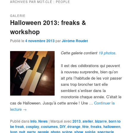
ARCHIVES PAR MOT-CLÉ :
PEOPLE
GALERIE
Halloween 2013: freaks &
workshop
Publié le
4 novembre 2013
par
Jérôme Roudet
Cette galerie contient
19 photos
.
Il est des célébrations qui peuvent
à nouveau surprendre, bien qu’on
ait pris l’habitude de les voir passer
sans trop broncher tant elle
semblent s’enliser dans la
monotonie chaque année. C’était le
cas de Halloween. Jusqu’à cette année ! Une …
Continuer la
lecture
→
Publié dans
Info
,
News
|
Marqué avec
2013
,
atelier
,
bizarre
,
born to
be freak
,
cosplay
,
costumes
,
DIY
,
étrange
,
fête
,
freaks
,
halloween
,
lyon
,
nuit
,
party
,
people
,
photo
,
scène
,
show
,
soirée
,
spectacle
,