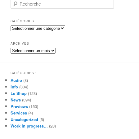
R
e
c
h
CATÉGORIES
e
Catégories
r
c
h
ARCHIVES
e
Archives
CATÉGORIES :
Audio
(3)
Info
(304)
Le Shop
(123)
News
(394)
Previews
(150)
Services
(4)
Uncategorized
(5)
Work in progress…
(28)