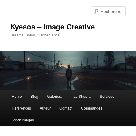
Aller
Aller
au
au
Rech
contenu
contenu
principal
secondaire
Kyesos – Image Creative
Dreams, Datas, Disobedience…
Menu
Home
Blog
Galeries…
Le Shop…
Services
principal
References
Auteur
Contact
Commandes
Stock Images