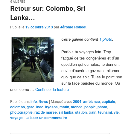
GALERIE
Retour sur: Colombo, Sri
Lanka…
Publié le
19 octobre 2013
par
Jérôme Roudet
Cette galerie contient
1 photo
.
Parfois tu voyages loin. Trop
fatigué de tes congénères et d’un
quotidien qui cumulés, te donnent
envie d’ouvrir le gaz sans allumer
quoi que ce soit. Tu es le point noir
sur la face bariolée du monde. Ou
une licorne …
Continuer la lecture
→
Publié dans
Info
,
News
|
Marqué avec
2004
,
ambiance
,
capitale
,
colombo
,
gare
,
inde
,
kyesos
,
matin
,
monde
,
people
,
photo
,
photographie
,
raz de marée
,
sri lanka
,
station
,
train
,
tsunami
,
vie
,
voyage
|
Laisser un commentaire