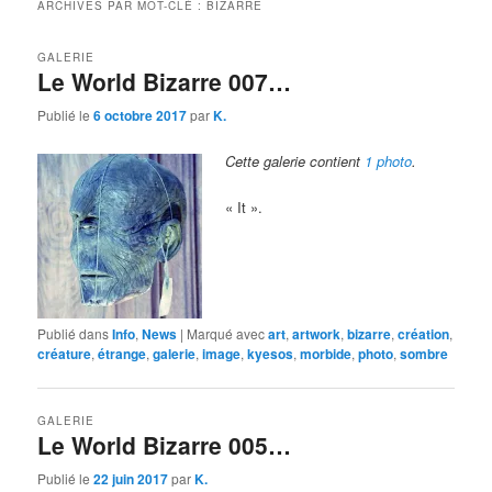
ARCHIVES PAR MOT-CLÉ :
BIZARRE
GALERIE
Le World Bizarre 007…
Publié le
6 octobre 2017
par
K.
Cette galerie contient
1 photo
.
« It ».
Publié dans
Info
,
News
|
Marqué avec
art
,
artwork
,
bizarre
,
création
,
créature
,
étrange
,
galerie
,
image
,
kyesos
,
morbide
,
photo
,
sombre
GALERIE
Le World Bizarre 005…
Publié le
22 juin 2017
par
K.