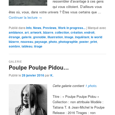
ressembler d’avantage à ces gens
qui vous côtoient. D’ailleurs vous
êtes où, vous, dans votre univers ? Êtes vous certains que …
Continuer la lecture
→
Publié dans
Info
,
News
,
Previews
,
Work in progress...
|
Marqué avec
ambiance
,
art
,
artwork
,
bizarre
,
collection
,
création
,
endroit
,
étrange
,
galerie
,
grenoble
,
illustration
,
image
,
inquiétant
,
le world
bizarre
,
nouveau
,
paysage
,
photo
,
photographie
,
poster
,
print
,
sombre
,
tableau
,
tirage
GALERIE
Poulpe Poulpe Pidou…
Publié le
28 janvier 2016
par
K.
Cette galerie contient
1 photo
.
Titre : « Poulpe Poulpe Pidou »
Collection : non attribuée Modèle :
Tatiana T. & Jean-Michel le Poulpe
Release : 2016 Tirages : non