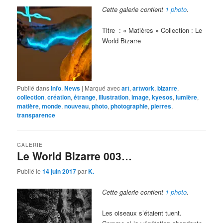
Cette galerie contient
1 photo
.
Titre : « Matières » Collection : Le
World Bizarre
Publié dans
Info
,
News
|
Marqué avec
art
,
artwork
,
bizarre
,
collection
,
création
,
étrange
,
illustration
,
image
,
kyesos
,
lumière
,
matière
,
monde
,
nouveau
,
photo
,
photographie
,
pierres
,
transparence
GALERIE
Le World Bizarre 003…
Publié le
14 juin 2017
par
K.
Cette galerie contient
1 photo
.
Les oiseaux s’étaient tuent.