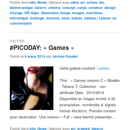
Publié dans
Info
,
News
|
Marqué avec
alien
,
art
,
artiste
,
bio
,
biomécanique
,
bizarre
,
cinéma
,
concept
,
corps
,
créateur
,
design
,
étrange
,
HR Giger
,
illustration
,
image
,
images
,
machines
,
mécanique
,
mélange
,
monstre
,
sexe
,
suisse
,
tableau
|
Laisser un
commentaire
GALERIE
#PICODAY: « Games »
Publié le
6 mars 2014
par
Jérôme Roudet
Cette galerie contient
1 photo
.
Titre : « Games version C » Modèle
: Tatiana T. Collection : non
attribuée Date : 2013/2014
Disponible en tirages limités à 50
exemplaires, numérotés & signés,
format 45x30cm. Prendre contact
pour réservation. Une version « Full » sera bientôt présentée…
Publié dans
Info
,
News
|
Marqué avec
art
,
artwork
,
bizarre
,