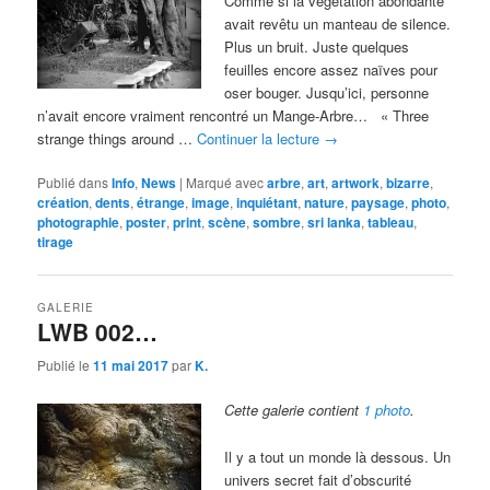
Comme si la végétation abondante
avait revêtu un manteau de silence.
Plus un bruit. Juste quelques
feuilles encore assez naïves pour
oser bouger. Jusqu’ici, personne
n’avait encore vraiment rencontré un Mange-Arbre… « Three
strange things around …
Continuer la lecture
→
Publié dans
Info
,
News
|
Marqué avec
arbre
,
art
,
artwork
,
bizarre
,
création
,
dents
,
étrange
,
image
,
inquiétant
,
nature
,
paysage
,
photo
,
photographie
,
poster
,
print
,
scène
,
sombre
,
sri lanka
,
tableau
,
tirage
GALERIE
LWB 002…
Publié le
11 mai 2017
par
K.
Cette galerie contient
1 photo
.
Il y a tout un monde là dessous. Un
univers secret fait d’obscurité