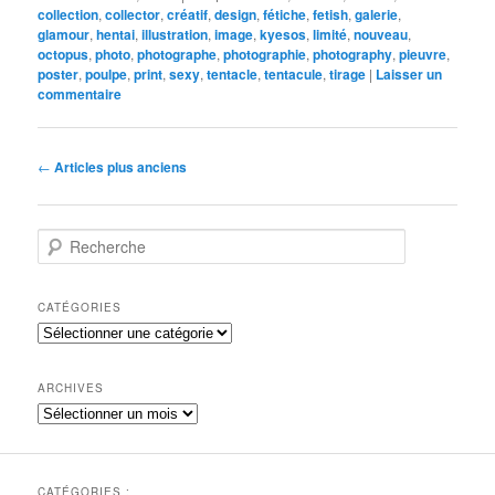
collection
,
collector
,
créatif
,
design
,
fétiche
,
fetish
,
galerie
,
glamour
,
hentai
,
illustration
,
image
,
kyesos
,
limité
,
nouveau
,
octopus
,
photo
,
photographe
,
photographie
,
photography
,
pieuvre
,
poster
,
poulpe
,
print
,
sexy
,
tentacle
,
tentacule
,
tirage
|
Laisser un
commentaire
Navigation
←
Articles plus anciens
des
articles
R
e
c
h
CATÉGORIES
e
Catégories
r
c
h
ARCHIVES
e
Archives
CATÉGORIES :