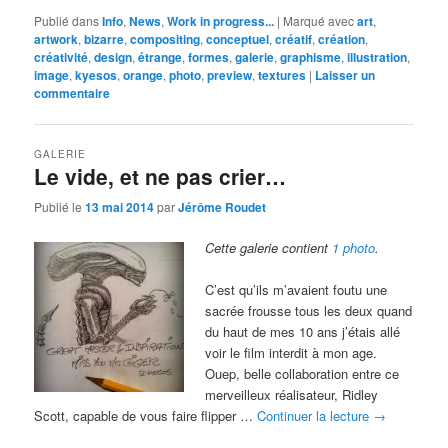
Publié dans
Info
,
News
,
Work in progress...
|
Marqué avec
art
,
artwork
,
bizarre
,
compositing
,
conceptuel
,
créatif
,
création
,
créativité
,
design
,
étrange
,
formes
,
galerie
,
graphisme
,
illustration
,
image
,
kyesos
,
orange
,
photo
,
preview
,
textures
|
Laisser un
commentaire
GALERIE
Le vide, et ne pas crier…
Publié le
13 mai 2014
par
Jérôme Roudet
Cette galerie contient
1 photo
.
C’est qu’ils m’avaient foutu une
sacrée frousse tous les deux quand
du haut de mes 10 ans j’étais allé
voir le film interdit à mon age.
Ouep, belle collaboration entre ce
merveilleux réalisateur, Ridley
Scott, capable de vous faire flipper …
Continuer la lecture
→