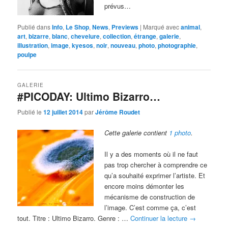
prévus…
Publié dans
Info
,
Le Shop
,
News
,
Previews
|
Marqué avec
animal
,
art
,
bizarre
,
blanc
,
chevelure
,
collection
,
étrange
,
galerie
,
illustration
,
image
,
kyesos
,
noir
,
nouveau
,
photo
,
photographie
,
poulpe
GALERIE
#PICODAY: Ultimo Bizarro…
Publié le
12 juillet 2014
par
Jérôme Roudet
Cette galerie contient
1 photo
.
Il y a des moments où il ne faut
pas trop chercher à comprendre ce
qu’a souhaité exprimer l’artiste. Et
encore moins démonter les
mécanisme de construction de
l’image. C’est comme ça, c’est
tout. Titre : Ultimo Bizarro. Genre : …
Continuer la lecture
→