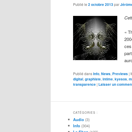
Publié le
2 octobre 2013
par
Jérôm
Cet
« T
200
ces
part
aur
Publié dans
Info
,
News
,
Previews
|
digital
,
graphiste
,
intime
,
kyesos
,
m
transparence
|
Laisser un comment
CATÉGORIES :
Audio
(3)
Info
(304)
Le Shop
(123)