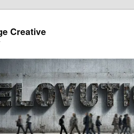
ge Creative
…