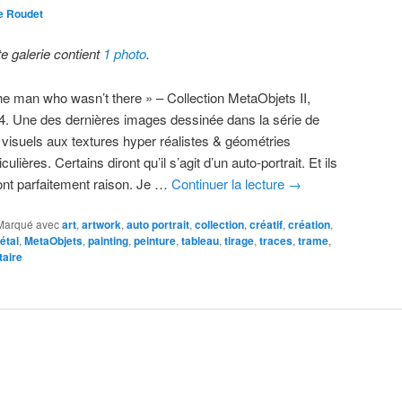
e Roudet
te galerie contient
1 photo
.
he man who wasn’t there » – Collection MetaObjets II,
4. Une des dernières images dessinée dans la série de
 visuels aux textures hyper réalistes & géométries
iculières. Certains diront qu’il s’agit d’un auto-portrait. Et ils
ont parfaitement raison. Je …
Continuer la lecture
→
Marqué avec
art
,
artwork
,
auto portrait
,
collection
,
créatif
,
création
,
étal
,
MetaObjets
,
painting
,
peinture
,
tableau
,
tirage
,
traces
,
trame
,
aire