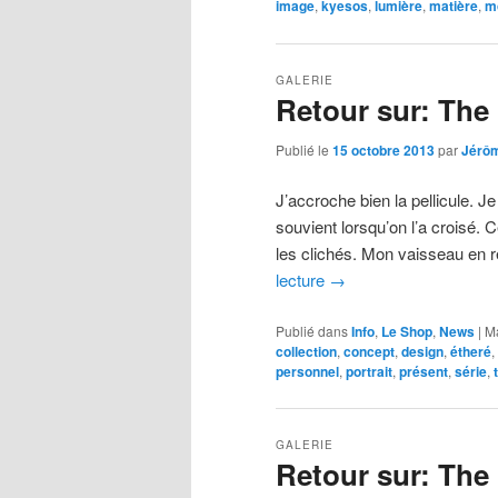
image
,
kyesos
,
lumière
,
matière
,
m
GALERIE
Retour sur: Th
Publié le
15 octobre 2013
par
Jérô
J’accroche bien la pellicule. J
souvient lorsqu’on l’a croisé. C
les clichés. Mon vaisseau en 
lecture
→
Publié dans
Info
,
Le Shop
,
News
|
M
collection
,
concept
,
design
,
étheré
,
personnel
,
portrait
,
présent
,
série
,
GALERIE
Retour sur: Th