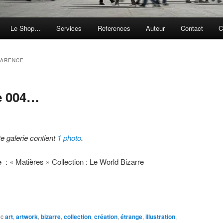
Le Shop…
Services
References
Auteur
Contact
C
PARENCE
e 004…
te galerie contient
1 photo
.
re : « Matières » Collection : Le World Bizarre
ec
art
,
artwork
,
bizarre
,
collection
,
création
,
étrange
,
illustration
,