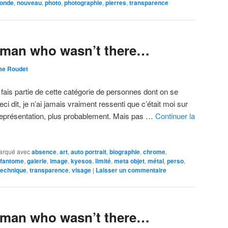
onde
,
nouveau
,
photo
,
photographie
,
pierres
,
transparence
e man who wasn’t there…
me Roudet
e fais partie de cette catégorie de personnes dont on se
eci dit, je n’ai jamais vraiment ressenti que c’était moi sur
représentation, plus probablement. Mais pas …
Continuer la
arqué avec
absence
,
art
,
auto portrait
,
biographie
,
chrome
,
fantome
,
galerie
,
image
,
kyesos
,
limité
,
meta objet
,
métal
,
perso
,
technique
,
transparence
,
visage
|
Laisser un commentaire
e man who wasn’t there…