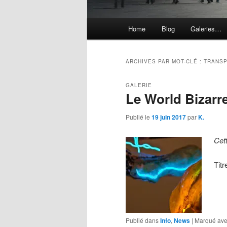
Menu
Home
Blog
Galeries…
principal
ARCHIVES PAR MOT-CLÉ :
TRANS
GALERIE
Le World Bizarr
Publié le
19 juin 2017
par
K.
Cet
Tit
Publié dans
Info
,
News
|
Marqué av