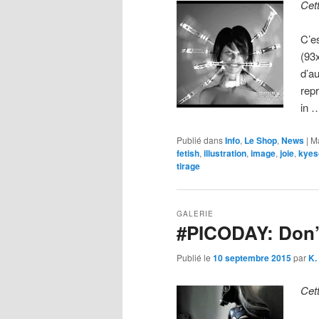
Cet
C’es
(93
d’au
rep
in 
Publié dans
Info
,
Le Shop
,
News
|
M
fetish
,
illustration
,
image
,
joie
,
kyes
tirage
GALERIE
#PICODAY: Don’
Publié le
10 septembre 2015
par
K.
Cet