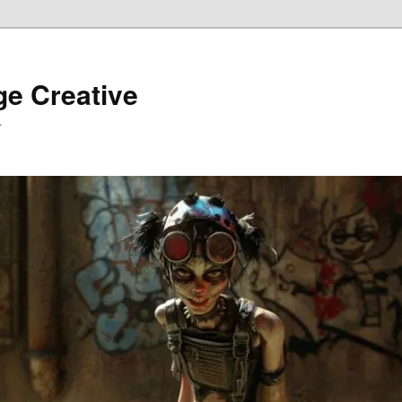
ge Creative
…