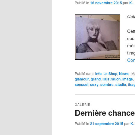
Publié le
16 novembre 2015
par
K.
Cet
Cet
sou
mêm
tira
Con
Publié dans
Info
,
Le Shop
,
News
|
M
glamour
,
grand
,
illustration
,
image
,
sensuel
,
sexy
,
sombre
,
studio
,
tira
GALERIE
Dernière chance
Publié le
21 septembre 2015
par
K.