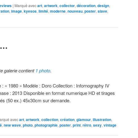
eviews
|
Marqué avec
art
,
artwork
,
collector
,
décoration
,
design
,
ration
,
image
,
kyesos
,
limité
,
moderne
,
nouveau
,
poster
,
slave
,
0…
te galerie contient
1 photo
.
e : « 1980 » Modèle : Doro Collection : Infornography IV
ease : 2013 Disponible en format numerique HD et tirages
ités (50 ex.) 45x30cm sur demande.
arqué avec
art
,
artwork
,
collection
,
création
,
glamour
,
illustration
,
té
,
new wave
,
photo
,
photographie
,
poster
,
print
,
rétro
,
sexy
,
vintage