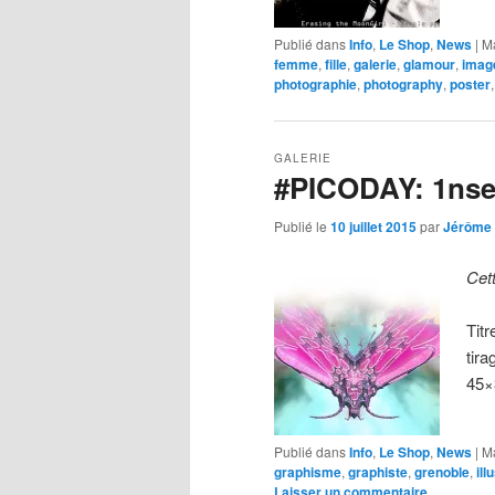
Publié dans
Info
,
Le Shop
,
News
|
M
femme
,
fille
,
galerie
,
glamour
,
imag
photographie
,
photography
,
poster
GALERIE
#PICODAY: 1ns
Publié le
10 juillet 2015
par
Jérôme
Cet
Titr
tira
45×
Publié dans
Info
,
Le Shop
,
News
|
M
graphisme
,
graphiste
,
grenoble
,
ill
Laisser un commentaire