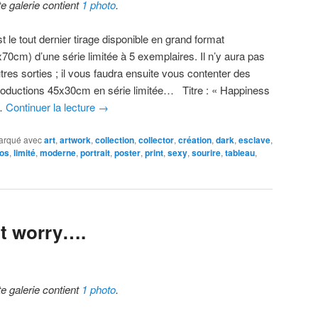
te galerie contient
1 photo
.
t le tout dernier tirage disponible en grand format
x70cm) d’une série limitée à 5 exemplaires. Il n’y aura pas
tres sorties ; il vous faudra ensuite vous contenter des
roductions 45x30cm en série limitée… Titre : « Happiness
…
Continuer la lecture
→
arqué avec
art
,
artwork
,
collection
,
collector
,
création
,
dark
,
esclave
,
os
,
limité
,
moderne
,
portrait
,
poster
,
print
,
sexy
,
sourire
,
tableau
,
t worry….
te galerie contient
1 photo
.