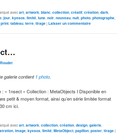
arqué avec
art
,
artwork
,
blanc
,
collection
,
créatif
,
création
,
dark
,
e
,
jour
,
kyesos
,
limité
,
lune
,
noir
,
nouveau
,
nuit
,
photo
,
photographe
,
,
print
,
tableau
,
terre
,
tirage
|
Laisser un commentaire
ect…
 Roudet
te galerie contient
1 photo
.
e : « 1nsect » Collection : MetaObjects I Disponible en
ges petit & moyen format, ainsi qu’en série limitée format
30 cm ici.
arqué avec
art
,
artwork
,
collection
,
création
,
design
,
galerie
,
ustration
,
image
,
kyesos
,
limité
,
MetaObject
,
papillon
,
poster
,
tirage
|