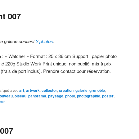
nt 007
te galerie contient
2 photos
.
re : « Watcher » Format : 25 x 36 cm Support : papier photo
iné 220g Studio Work Print unique, non publié, mis à prix
 (frais de port inclus). Prendre contact pour réservation.
arqué avec
art
,
artwork
,
collector
,
création
,
galerie
,
grenoble
,
ouveau
,
oiseau
,
panorama
,
paysage
,
photo
,
photographie
,
poster
,
her
 007