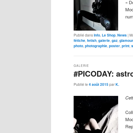
« D
Mod
num
Publié dans
Info
,
Le Shop
,
News
|
M
fétiche
,
fetish
,
galerie
,
gaz
,
glamou
photo
,
photographie
,
poster
,
print
,
GALERIE
#PICODAY: ast
Publié le
4 août 2015
par
K.
Cet
Coll
Mod
Rep