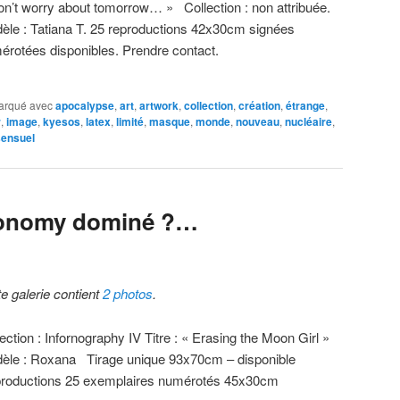
on’t worry about tomorrow… » Collection : non attribuée.
èle : Tatiana T. 25 reproductions 42x30cm signées
érotées disponibles. Prendre contact.
arqué avec
apocalypse
,
art
,
artwork
,
collection
,
création
,
étrange
,
r
,
image
,
kyesos
,
latex
,
limité
,
masque
,
monde
,
nouveau
,
nucléaire
,
sensuel
ronomy dominé ?…
te galerie contient
2 photos
.
ection : Infornography IV Titre : « Erasing the Moon Girl »
èle : Roxana Tirage unique 93x70cm – disponible
roductions 25 exemplaires numérotés 45x30cm