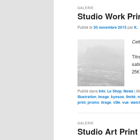
GALERIE
Studio Work Pri
Publié le
30 novembre 2015
par
K.
Cet
Tit
sat
25€
Publié dans
Info
,
Le Shop
,
News
|
M
illustration
,
image
,
kyesos
,
limité
,
n
print
,
promo
,
tirage
,
ville
,
vue
,
watc
GALERIE
Studio Art Print