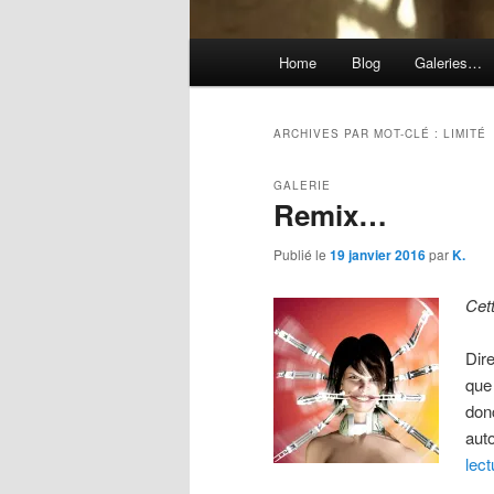
Menu
Home
Blog
Galeries…
principal
ARCHIVES PAR MOT-CLÉ :
LIMITÉ
GALERIE
Remix…
Publié le
19 janvier 2016
par
K.
Cet
Dir
que 
don
aut
lec