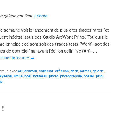
te galerie contient
1 photo
.
te semaine voit le lancement de plus gros tirages rares (et
vent inédits) issus des Studio Art/Work Prints. Toujours le
e principe : ce sont soit des tirages tests (Work), soit des
ges de contrôle final avant l’édition définitive (Art). …
tinuer la lecture
→
arqué avec
art
,
artwork
,
collector
,
création
,
dark
,
format
,
galerie
,
kyesos
,
limité
,
noel
,
nouveau
,
photo
,
photographie
,
poster
,
print
,
ge
 !