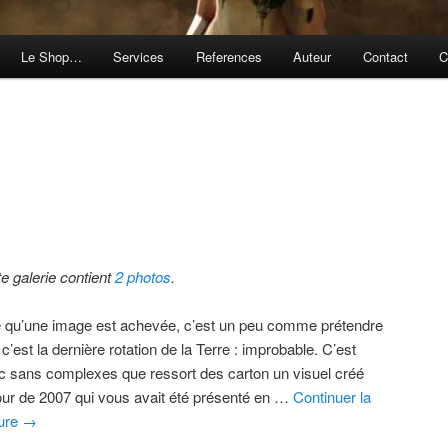
Le Shop…
Services
References
Auteur
Contact
C
te galerie contient
2 photos
.
e qu’une image est achevée, c’est un peu comme prétendre
c’est la dernière rotation de la Terre : improbable. C’est
c sans complexes que ressort des carton un visuel créé
our de 2007 qui vous avait été présenté en …
Continuer la
ture
→