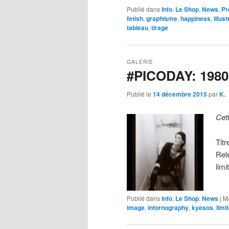
Publié dans
Info
,
Le Shop
,
News
,
Pr
fetish
,
graphisme
,
happiness
,
illust
tableau
,
tirage
GALERIE
#PICODAY: 198
Publié le
14 décembre 2015
par
K.
Cet
Titr
Rel
lim
Publié dans
Info
,
Le Shop
,
News
|
M
image
,
infornography
,
kyesos
,
limi