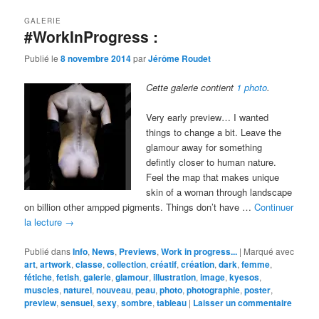
GALERIE
#WorkInProgress :
Publié le
8 novembre 2014
par
Jérôme Roudet
Cette galerie contient
1 photo
.
Very early preview… I wanted
things to change a bit. Leave the
glamour away for something
defintly closer to human nature.
Feel the map that makes unique
skin of a woman through landscape
on billion other ampped pigments. Things don’t have …
Continuer
la lecture
→
Publié dans
Info
,
News
,
Previews
,
Work in progress...
|
Marqué avec
art
,
artwork
,
classe
,
collection
,
créatif
,
création
,
dark
,
femme
,
fétiche
,
fetish
,
galerie
,
glamour
,
illustration
,
image
,
kyesos
,
muscles
,
naturel
,
nouveau
,
peau
,
photo
,
photographie
,
poster
,
preview
,
sensuel
,
sexy
,
sombre
,
tableau
|
Laisser un commentaire