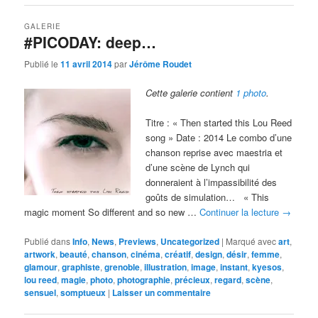
GALERIE
#PICODAY: deep…
Publié le
11 avril 2014
par
Jérôme Roudet
Cette galerie contient
1 photo
.
Titre : « Then started this Lou Reed
song » Date : 2014 Le combo d’une
chanson reprise avec maestria et
d’une scène de Lynch qui
donneraient à l’impassibilité des
goûts de simulation… « This
magic moment So different and so new …
Continuer la lecture
→
Publié dans
Info
,
News
,
Previews
,
Uncategorized
|
Marqué avec
art
,
artwork
,
beauté
,
chanson
,
cinéma
,
créatif
,
design
,
désir
,
femme
,
glamour
,
graphiste
,
grenoble
,
illustration
,
image
,
instant
,
kyesos
,
lou reed
,
magie
,
photo
,
photographie
,
précieux
,
regard
,
scène
,
sensuel
,
somptueux
|
Laisser un commentaire