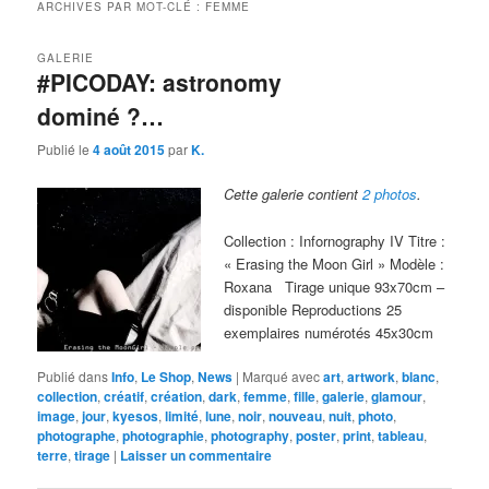
ARCHIVES PAR MOT-CLÉ :
FEMME
GALERIE
#PICODAY: astronomy
dominé ?…
Publié le
4 août 2015
par
K.
Cette galerie contient
2 photos
.
Collection : Infornography IV Titre :
« Erasing the Moon Girl » Modèle :
Roxana Tirage unique 93x70cm –
disponible Reproductions 25
exemplaires numérotés 45x30cm
Publié dans
Info
,
Le Shop
,
News
|
Marqué avec
art
,
artwork
,
blanc
,
collection
,
créatif
,
création
,
dark
,
femme
,
fille
,
galerie
,
glamour
,
image
,
jour
,
kyesos
,
limité
,
lune
,
noir
,
nouveau
,
nuit
,
photo
,
photographe
,
photographie
,
photography
,
poster
,
print
,
tableau
,
terre
,
tirage
|
Laisser un commentaire