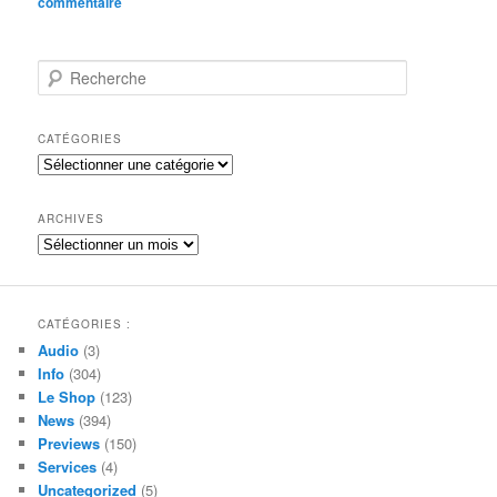
commentaire
R
e
c
h
CATÉGORIES
e
Catégories
r
c
h
ARCHIVES
e
Archives
CATÉGORIES :
Audio
(3)
Info
(304)
Le Shop
(123)
News
(394)
Previews
(150)
Services
(4)
Uncategorized
(5)