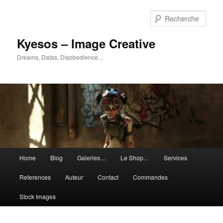
Aller
Aller
au
au
Rech
contenu
contenu
principal
secondaire
Kyesos – Image Creative
Dreams, Datas, Disobedience…
Menu
Home
Blog
Galeries…
Le Shop…
Services
principal
References
Auteur
Contact
Commandes
Stock Images