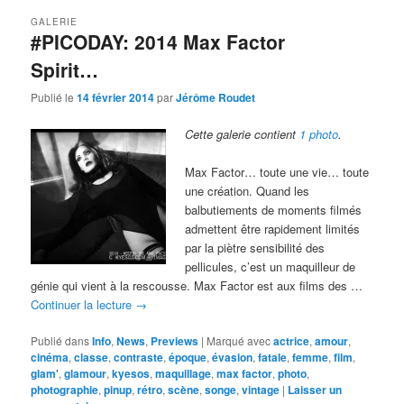
GALERIE
#PICODAY: 2014 Max Factor
Spirit…
Publié le
14 février 2014
par
Jérôme Roudet
Cette galerie contient
1 photo
.
Max Factor… toute une vie… toute
une création. Quand les
balbutiements de moments filmés
admettent être rapidement limités
par la piètre sensibilité des
pellicules, c’est un maquilleur de
génie qui vient à la rescousse. Max Factor est aux films des …
Continuer la lecture
→
Publié dans
Info
,
News
,
Previews
|
Marqué avec
actrice
,
amour
,
cinéma
,
classe
,
contraste
,
époque
,
évasion
,
fatale
,
femme
,
film
,
glam'
,
glamour
,
kyesos
,
maquillage
,
max factor
,
photo
,
photographie
,
pinup
,
rétro
,
scène
,
songe
,
vintage
|
Laisser un