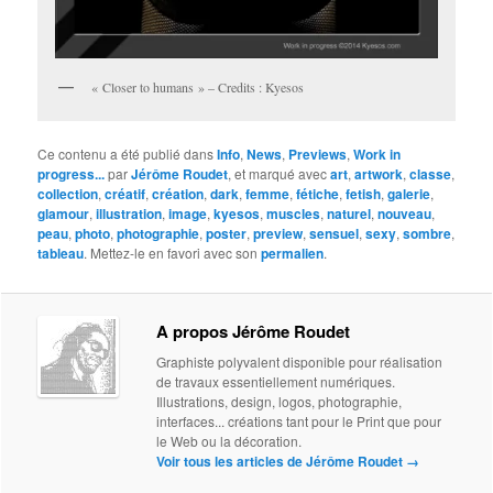
« Closer to humans » – Credits : Kyesos
Ce contenu a été publié dans
Info
,
News
,
Previews
,
Work in
progress...
par
Jérôme Roudet
, et marqué avec
art
,
artwork
,
classe
,
collection
,
créatif
,
création
,
dark
,
femme
,
fétiche
,
fetish
,
galerie
,
glamour
,
illustration
,
image
,
kyesos
,
muscles
,
naturel
,
nouveau
,
peau
,
photo
,
photographie
,
poster
,
preview
,
sensuel
,
sexy
,
sombre
,
tableau
. Mettez-le en favori avec son
permalien
.
A propos Jérôme Roudet
Graphiste polyvalent disponible pour réalisation
de travaux essentiellement numériques.
Illustrations, design, logos, photographie,
interfaces... créations tant pour le Print que pour
le Web ou la décoration.
Voir tous les articles de Jérôme Roudet
→