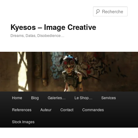
Aller
au
Rech
contenu
principal
Kyesos – Image Creative
Dreams, Datas, Disobedience…
Menu
Home
Blog
Galeries…
Le Shop…
Services
principal
References
Auteur
Contact
Commandes
Stock Images