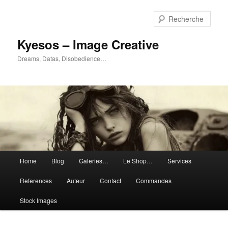
Aller
au
Rech
contenu
principal
Kyesos – Image Creative
Dreams, Datas, Disobedience…
Menu
Home
Blog
Galeries…
Le Shop…
Services
principal
References
Auteur
Contact
Commandes
Stock Images