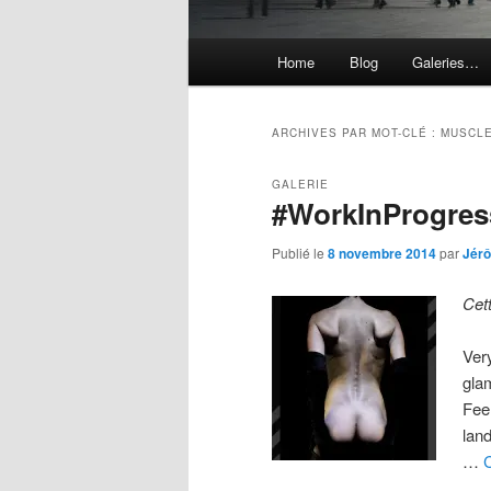
Menu
Home
Blog
Galeries…
principal
ARCHIVES PAR MOT-CLÉ :
MUSCL
GALERIE
#WorkInProgres
Publié le
8 novembre 2014
par
Jér
Cet
Ver
gla
Fee
lan
…
C