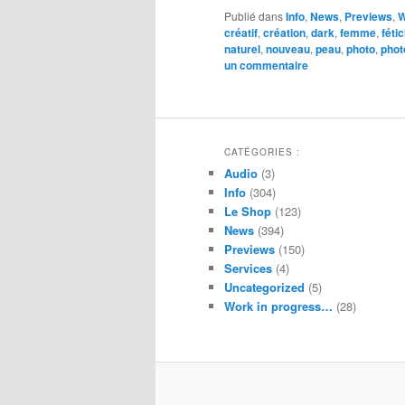
Publié dans
Info
,
News
,
Previews
,
W
créatif
,
création
,
dark
,
femme
,
féti
naturel
,
nouveau
,
peau
,
photo
,
phot
un commentaire
CATÉGORIES :
Audio
(3)
Info
(304)
Le Shop
(123)
News
(394)
Previews
(150)
Services
(4)
Uncategorized
(5)
Work in progress…
(28)