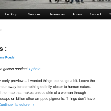
Le Shop…
Services
References
Auteur
Contact
C
ES
s :
ôme Roudet
te galerie contient
1 photo
.
y early preview… I wanted things to change a bit. Leave the
mour away for something defintly closer to human nature.
l the map that makes unique skin of a woman through
dscape on billion other ampped pigments. Things don’t have
ontinuer la lecture
→