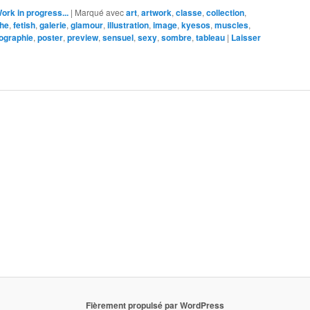
ork in progress...
|
Marqué avec
art
,
artwork
,
classe
,
collection
,
che
,
fetish
,
galerie
,
glamour
,
illustration
,
image
,
kyesos
,
muscles
,
ographie
,
poster
,
preview
,
sensuel
,
sexy
,
sombre
,
tableau
|
Laisser
Fièrement propulsé par WordPress