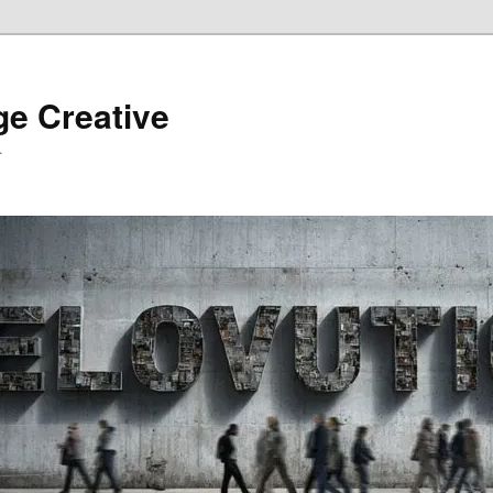
ge Creative
…