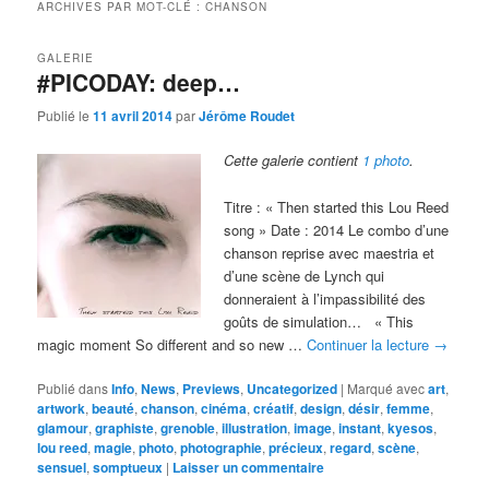
ARCHIVES PAR MOT-CLÉ :
CHANSON
GALERIE
#PICODAY: deep…
Publié le
11 avril 2014
par
Jérôme Roudet
Cette galerie contient
1 photo
.
Titre : « Then started this Lou Reed
song » Date : 2014 Le combo d’une
chanson reprise avec maestria et
d’une scène de Lynch qui
donneraient à l’impassibilité des
goûts de simulation… « This
magic moment So different and so new …
Continuer la lecture
→
Publié dans
Info
,
News
,
Previews
,
Uncategorized
|
Marqué avec
art
,
artwork
,
beauté
,
chanson
,
cinéma
,
créatif
,
design
,
désir
,
femme
,
glamour
,
graphiste
,
grenoble
,
illustration
,
image
,
instant
,
kyesos
,
lou reed
,
magie
,
photo
,
photographie
,
précieux
,
regard
,
scène
,
sensuel
,
somptueux
|
Laisser un commentaire