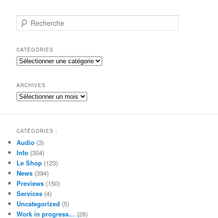
R
e
c
h
CATÉGORIES
e
Catégories
r
c
h
ARCHIVES
e
Archives
CATÉGORIES :
Audio
(3)
Info
(304)
Le Shop
(123)
News
(394)
Previews
(150)
Services
(4)
Uncategorized
(5)
Work in progress…
(28)