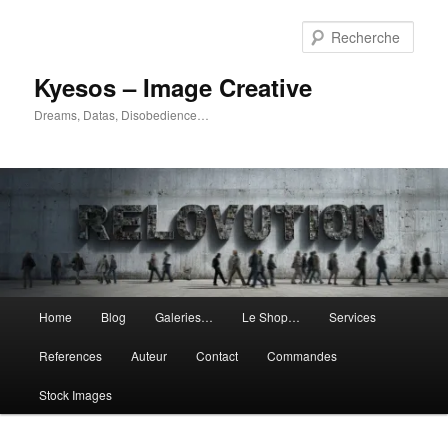
Aller
Aller
au
au
Rech
contenu
contenu
principal
secondaire
Kyesos – Image Creative
Dreams, Datas, Disobedience…
Menu
Home
Blog
Galeries…
Le Shop…
Services
principal
References
Auteur
Contact
Commandes
Stock Images