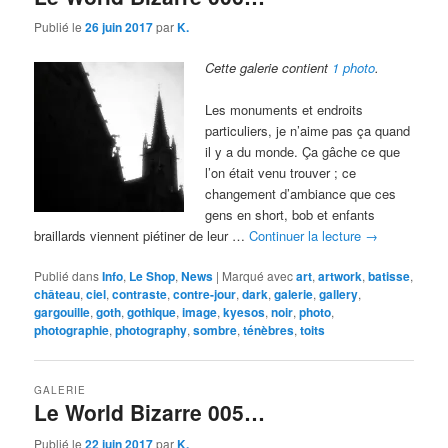
Publié le
26 juin 2017
par
K.
Cette galerie contient
1 photo
.
Les monuments et endroits
particuliers, je n’aime pas ça quand
il y a du monde. Ça gâche ce que
l’on était venu trouver ; ce
changement d’ambiance que ces
gens en short, bob et enfants
braillards viennent piétiner de leur …
Continuer la lecture
→
Publié dans
Info
,
Le Shop
,
News
|
Marqué avec
art
,
artwork
,
batisse
,
château
,
ciel
,
contraste
,
contre-jour
,
dark
,
galerie
,
gallery
,
gargouille
,
goth
,
gothique
,
image
,
kyesos
,
noir
,
photo
,
photographie
,
photography
,
sombre
,
ténèbres
,
toits
GALERIE
Le World Bizarre 005…
Publié le
22 juin 2017
par
K.