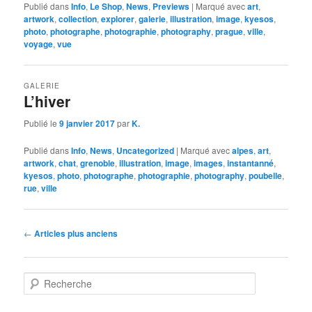
Publié dans
Info
,
Le Shop
,
News
,
Previews
|
Marqué avec
art
,
artwork
,
collection
,
explorer
,
galerie
,
illustration
,
image
,
kyesos
,
photo
,
photographe
,
photographie
,
photography
,
prague
,
ville
,
voyage
,
vue
GALERIE
L’hiver
Publié le
9 janvier 2017
par
K.
Publié dans
Info
,
News
,
Uncategorized
|
Marqué avec
alpes
,
art
,
artwork
,
chat
,
grenoble
,
illustration
,
image
,
images
,
instantanné
,
kyesos
,
photo
,
photographe
,
photographie
,
photography
,
poubelle
,
rue
,
ville
Navigation
←
Articles plus anciens
des
articles
R
e
c