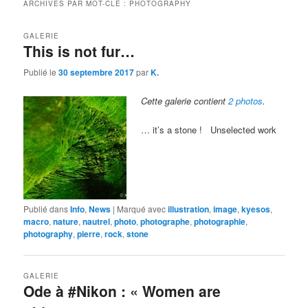
ARCHIVES PAR MOT-CLÉ :
PHOTOGRAPHY
GALERIE
This is not fur…
Publié le
30 septembre 2017
par
K.
Cette galerie contient
2 photos
.
… it’s a stone ! Unselected work
Publié dans
Info
,
News
|
Marqué avec
illustration
,
image
,
kyesos
,
macro
,
nature
,
nautrel
,
photo
,
photographe
,
photographie
,
photography
,
pierre
,
rock
,
stone
GALERIE
Ode à #Nikon : « Women are