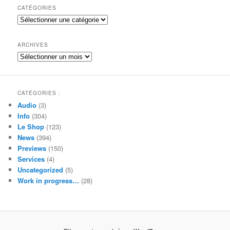
h
CATÉGORIES
e
Catégories
r
c
h
ARCHIVES
e
Archives
CATÉGORIES :
Audio
(3)
Info
(304)
Le Shop
(123)
News
(394)
Previews
(150)
Services
(4)
Uncategorized
(5)
Work in progress…
(28)