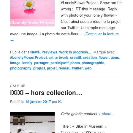
#LonelyFlowerProject. Show me I’m
wrong : .RT this message .Reply
with photo of your lonely flower »
C’est ainsi que se résume le projet
sur Twitter. Un simple message
avec une image. La photo de cette fleur. …
Continuer la lecture
→
Publié dans
News
,
Previews
,
Work in progress...
|
Marqué avec
#LonelyFlowerProject
,
art
,
artwork
,
créatif
,
création
,
flower
,
gens
,
image
,
lonely
,
partager
,
participatif
,
photo
,
photographie
,
photography
,
project
,
projet
,
réseau
,
twitter
,
web
GALERIE
iXiXi – hors collection…
Publié le
19 janvier 2017
par
K.
Cette galerie contient
1 photo
.
Titre : « Bike in Museum »
Collection : « iXiXi », non