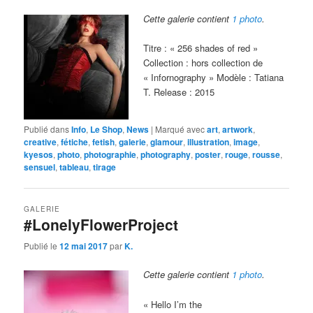
Cette galerie contient
1 photo
.
Titre : « 256 shades of red »
Collection : hors collection de
« Infornography » Modèle : Tatiana
T. Release : 2015
Publié dans
Info
,
Le Shop
,
News
|
Marqué avec
art
,
artwork
,
creative
,
fétiche
,
fetish
,
galerie
,
glamour
,
illustration
,
image
,
kyesos
,
photo
,
photographie
,
photography
,
poster
,
rouge
,
rousse
,
sensuel
,
tableau
,
tirage
GALERIE
#LonelyFlowerProject
Publié le
12 mai 2017
par
K.
Cette galerie contient
1 photo
.
« Hello I’m the