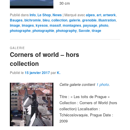
30 cm
Publié dans
Info
,
Le Shop
,
News
|
Marqué avec
alpes
,
art
,
artwork
,
Bauges
,
bichromie
,
bleu
,
collection
,
galerie
,
grenoble
,
illustration
,
image
,
images
,
kyesos
,
massif
,
montagnes
,
paysage
,
photo
,
photographe
,
photographie
,
photography
,
Savoie
,
tirage
GALERIE
Corners of world – hors
collection
Publié le
15 janvier 2017
par
K.
Cette galerie contient
1 photo
.
Titre : « Les toits de Prague »
Collection : Corners of World (hors
collection) Localisation :
Tchécoslovaquie, Prague Date :
2009