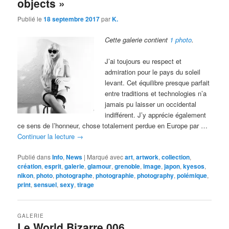
objects »
Publié le
18 septembre 2017
par
K.
Cette galerie contient
1 photo
.
J’ai toujours eu respect et
admiration pour le pays du soleil
levant. Cet équilibre presque parfait
entre traditions et technologies n’a
jamais pu laisser un occidental
indifférent. J’y apprécie également
ce sens de l’honneur, chose totalement perdue en Europe par …
Continuer la lecture
→
Publié dans
Info
,
News
|
Marqué avec
art
,
artwork
,
collection
,
création
,
esprit
,
galerie
,
glamour
,
grenoble
,
image
,
japon
,
kyesos
,
nikon
,
photo
,
photographe
,
photographie
,
photography
,
polémique
,
print
,
sensuel
,
sexy
,
tirage
GALERIE
Le World Bizarre 006…