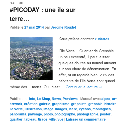
GALERIE
#PICODAY : une ile sur
terre…
Publié le
27 mai 2014
par
Jérôme Roudet
Cette galerie contient
2 photos
.
L’Ile Verte… Quartier de Grenoble
un peu excentré, il peut laisser
quelques doutes au nouvel arrivant
sur son choix de dénomination. En
effet, si on regarde bien, 20% des
habitants de l’Ile Verte sont quand
même des… morts. Oui, c’est …
Continuer la lecture
→
Publié dans
Info
,
Le Shop
,
News
,
Previews
|
Marqué avec
alpes
,
art
,
artwork
,
création
,
galerie
,
graphisme
,
graphiste
,
grenoble
,
histoire
,
ile verte
,
illustration
,
image
,
images
,
isère
,
kyesos
,
montagnes
,
panorama
,
paysage
,
photo
,
photographe
,
photographie
,
poster
,
quartier
,
tableau
,
tirage
,
ville
,
vue
|
Laisser un commentaire