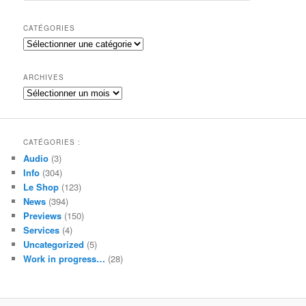
c
h
CATÉGORIES
e
Catégories
r
c
h
ARCHIVES
e
Archives
CATÉGORIES :
Audio
(3)
Info
(304)
Le Shop
(123)
News
(394)
Previews
(150)
Services
(4)
Uncategorized
(5)
Work in progress…
(28)