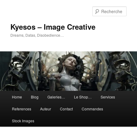
Aller
Aller
au
au
Rech
contenu
contenu
principal
secondaire
Kyesos – Image Creative
Dreams, Datas, Disobedience…
Menu
Home
Blog
Galeries…
Le Shop…
Services
principal
References
Auteur
Contact
Commandes
Stock Images