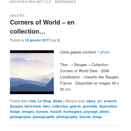
ARCHIVES PAR MOT-CLÉ :
MONTAGNES
GALERIE
Corners of World – en
collection…
Publié le
18 janvier 2017
par
K.
Cette galerie contient
1 photo
.
Titre : « Bauges » Collection :
Corners of World Date : 2008
Localisation : massifs des Bauges,
France Disponible en tirages 45 x
30 cm
Publié dans
Info
,
Le Shop
,
News
|
Marqué avec
alpes
,
art
,
artwork
,
Bauges
,
bichromie
,
bleu
,
collection
,
galerie
,
grenoble
,
illustration
,
image
,
images
,
kyesos
,
massif
,
montagnes
,
paysage
,
photo
,
photographe
,
photographie
,
photography
,
Savoie
,
tirage