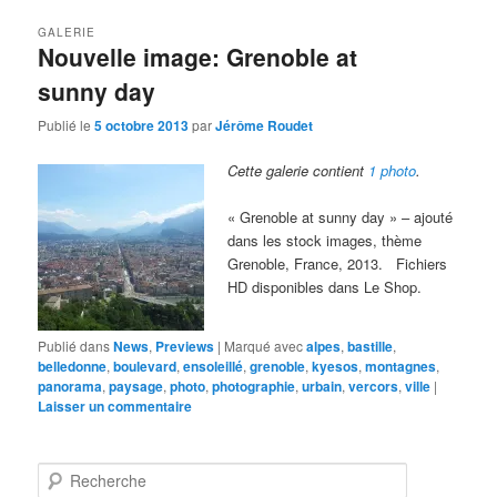
GALERIE
Nouvelle image: Grenoble at
sunny day
Publié le
5 octobre 2013
par
Jérôme Roudet
Cette galerie contient
1 photo
.
« Grenoble at sunny day » – ajouté
dans les stock images, thème
Grenoble, France, 2013. Fichiers
HD disponibles dans Le Shop.
Publié dans
News
,
Previews
|
Marqué avec
alpes
,
bastille
,
belledonne
,
boulevard
,
ensoleillé
,
grenoble
,
kyesos
,
montagnes
,
panorama
,
paysage
,
photo
,
photographie
,
urbain
,
vercors
,
ville
|
Laisser un commentaire
R
e