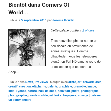
Bientôt dans Corners Of
World…
Publié le
5 septembre 2013
par
Jérôme Roudet
Cette galerie contient
2 photos
.
Trois nouvelles photos au ton un
peu décalé en provenance de
zones asiatiques. Comme
d’habitude : vous les retrouverez
bientôt en Full HD dans le reste de
la collection que contient Le
Shop…
Publié dans
News
,
Previews
|
Marqué avec
arbre
,
art
,
artwork
,
asie
,
créatif
,
création
,
éléphants
,
galerie
,
graphiste
,
grenoble
,
image
,
inde
,
kyesos
,
nature
,
noix de coco
,
nouveau
,
photo
,
photographe
,
photographie
,
preview
,
slide
,
sri lanka
,
tropiques
,
voyage
|
Laisser
un commentaire