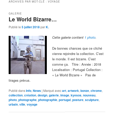
ARCHIVES PAR MOT-CLÉ :
VOYAGE
GALERIE
Le World Bizarre…
Publié le
5 juillet 2018
par
K.
Cette galerie contient
1 photo
.
De bonnes chances que ce cliché
vienne rejoindre la collection. C’est
le monde. Il est bizarre. C’est
comme ça. Titre : Année : 2018
Localisation : Portugal Collection :
« Le World Bizarre » Pas de
tirages prévus.
Publié dans
Info
,
News
|
Marqué avec
art
,
artwork
,
bonze
,
chrome
,
collection
,
création
,
design
,
galerie
,
image
,
kyesos
,
nouveau
,
photo
,
photographe
,
photographie
,
portugal
,
posture
,
sculpture
,
urbain
,
ville
,
voyage