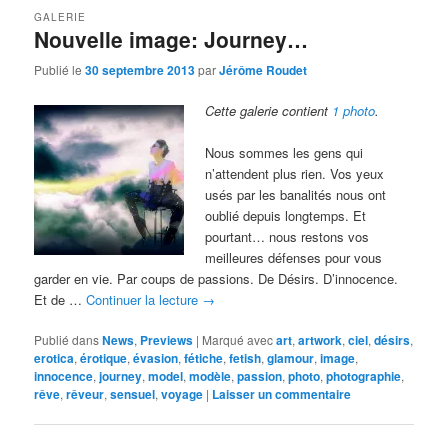
GALERIE
Nouvelle image: Journey…
Publié le
30 septembre 2013
par
Jérôme Roudet
Cette galerie contient
1 photo
.
Nous sommes les gens qui
n’attendent plus rien. Vos yeux
usés par les banalités nous ont
oublié depuis longtemps. Et
pourtant… nous restons vos
meilleures défenses pour vous
garder en vie. Par coups de passions. De Désirs. D’innocence.
Et de …
Continuer la lecture
→
Publié dans
News
,
Previews
|
Marqué avec
art
,
artwork
,
ciel
,
désirs
,
erotica
,
érotique
,
évasion
,
fétiche
,
fetish
,
glamour
,
image
,
innocence
,
journey
,
model
,
modèle
,
passion
,
photo
,
photographie
,
rêve
,
rêveur
,
sensuel
,
voyage
|
Laisser un commentaire