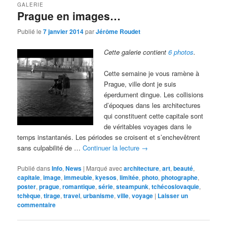
GALERIE
Prague en images…
Publié le
7 janvier 2014
par
Jérôme Roudet
Cette galerie contient
6 photos
.
Cette semaine je vous ramène à
Prague, ville dont je suis
éperdument dingue. Les collisions
d’époques dans les architectures
qui constituent cette capitale sont
de véritables voyages dans le
temps instantanés. Les périodes se croisent et s’enchevêtrent
sans culpabilité de …
Continuer la lecture
→
Publié dans
Info
,
News
|
Marqué avec
architecture
,
art
,
beauté
,
capitale
,
image
,
immeuble
,
kyesos
,
limitée
,
photo
,
photographe
,
poster
,
prague
,
romantique
,
série
,
steampunk
,
tchécoslovaquie
,
tchèque
,
tirage
,
travel
,
urbanisme
,
ville
,
voyage
|
Laisser un
commentaire