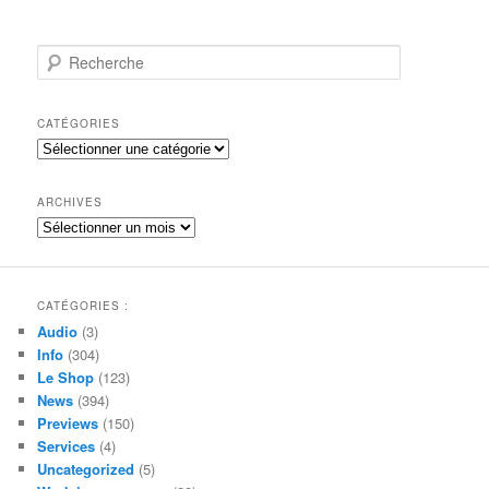
R
e
c
h
CATÉGORIES
e
Catégories
r
c
h
ARCHIVES
e
Archives
CATÉGORIES :
Audio
(3)
Info
(304)
Le Shop
(123)
News
(394)
Previews
(150)
Services
(4)
Uncategorized
(5)