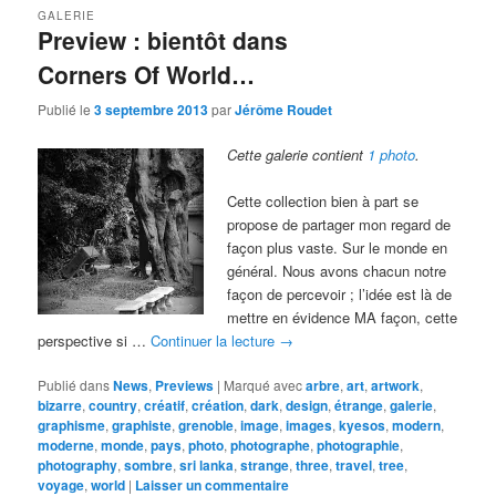
GALERIE
Preview : bientôt dans
Corners Of World…
Publié le
3 septembre 2013
par
Jérôme Roudet
Cette galerie contient
1 photo
.
Cette collection bien à part se
propose de partager mon regard de
façon plus vaste. Sur le monde en
général. Nous avons chacun notre
façon de percevoir ; l’idée est là de
mettre en évidence MA façon, cette
perspective si …
Continuer la lecture
→
Publié dans
News
,
Previews
|
Marqué avec
arbre
,
art
,
artwork
,
bizarre
,
country
,
créatif
,
création
,
dark
,
design
,
étrange
,
galerie
,
graphisme
,
graphiste
,
grenoble
,
image
,
images
,
kyesos
,
modern
,
moderne
,
monde
,
pays
,
photo
,
photographe
,
photographie
,
photography
,
sombre
,
sri lanka
,
strange
,
three
,
travel
,
tree
,
voyage
,
world
|
Laisser un commentaire