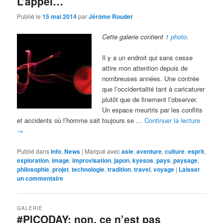
L’appel…
Publié le
15 mai 2014
par
Jérôme Roudet
Cette galerie contient
1 photo
.
Il y a un endroit qui sans cesse
attire mon attention depuis de
nombreuses années. Une contrée
que l’occidentalité tant à caricaturer
plutôt que de finement l’observer.
Un espace meurtris par les conflits
et accidents où l’homme sait toujours se …
Continuer la lecture
→
Publié dans
Info
,
News
|
Marqué avec
asie
,
aventure
,
culture
,
esprit
,
exploration
,
image
,
improvisation
,
japon
,
kyesos
,
pays
,
paysage
,
philosophie
,
projet
,
technologie
,
tradition
,
travel
,
voyage
|
Laisser
un commentaire
GALERIE
#PICODAY: non, ce n’est pas