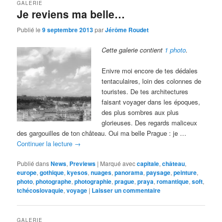
GALERIE
Je reviens ma belle…
Publié le
9 septembre 2013
par
Jérôme Roudet
Cette galerie contient
1 photo
.
Enivre moi encore de tes dédales
tentaculaires, loin des colonnes de
touristes. De tes architectures
faisant voyager dans les époques,
des plus sombres aux plus
glorieuses. Des regards maliceux
des gargouilles de ton château. Oui ma belle Prague : je …
Continuer la lecture
→
Publié dans
News
,
Previews
|
Marqué avec
capitale
,
château
,
europe
,
gothique
,
kyesos
,
nuages
,
panorama
,
paysage
,
peinture
,
photo
,
photographe
,
photographie
,
prague
,
praya
,
romantique
,
soft
,
tchécoslovaquie
,
voyage
|
Laisser un commentaire
GALERIE