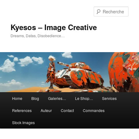
Aller
Aller
au
au
Rech
contenu
contenu
principal
secondaire
Kyesos – Image Creative
Dreams, Datas, Disobedience…
Menu
Home
Blog
Galeries…
Le Shop…
Services
principal
References
Auteur
Contact
Commandes
Stock Images