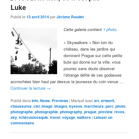
Luke
Publié le
13 avril 2014
par
Jérôme Roudet
Cette galerie contient
1 photo
.
« Skywalkers » Non loin du
château, dans les jardins qui
dominent Prague sur cette petite
bute qui donne sur la ville, vous
pourrez sans doute observer
l’étrange défilé de ces godasses
accrochées bien haut par dessus la jeunesse du coin venue …
Continuer la lecture
→
Publié dans
Info
,
News
,
Previews
|
Marqué avec
art
,
artwork
,
chaussures
,
ciel
,
image
,
images
,
kyesos
,
marcheurs
,
parc
,
photo
,
photographe
,
photographie
,
photography
,
prague
,
preview
,
rêves
,
sky
,
tchécoslovaquie
,
travel
,
voyage
,
walkers
|
Laisser un
commentaire