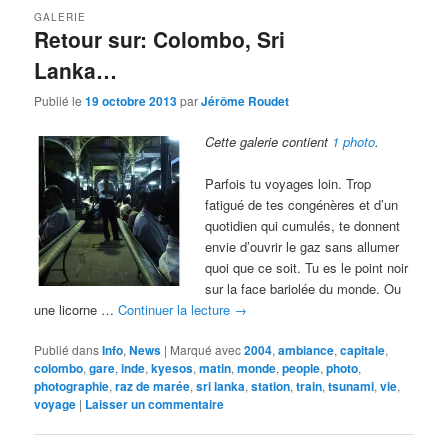
GALERIE
Retour sur: Colombo, Sri
Lanka…
Publié le
19 octobre 2013
par
Jérôme Roudet
Cette galerie contient
1 photo
.
Parfois tu voyages loin. Trop
fatigué de tes congénères et d’un
quotidien qui cumulés, te donnent
envie d’ouvrir le gaz sans allumer
quoi que ce soit. Tu es le point noir
sur la face bariolée du monde. Ou
une licorne …
Continuer la lecture
→
Publié dans
Info
,
News
|
Marqué avec
2004
,
ambiance
,
capitale
,
colombo
,
gare
,
inde
,
kyesos
,
matin
,
monde
,
people
,
photo
,
photographie
,
raz de marée
,
sri lanka
,
station
,
train
,
tsunami
,
vie
,
voyage
|
Laisser un commentaire