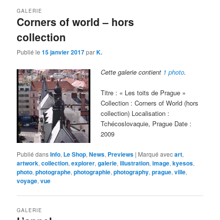
GALERIE
Corners of world – hors
collection
Publié le
15 janvier 2017
par
K.
Cette galerie contient
1 photo
.
Titre : « Les toits de Prague »
Collection : Corners of World (hors
collection) Localisation :
Tchécoslovaquie, Prague Date :
2009
Publié dans
Info
,
Le Shop
,
News
,
Previews
|
Marqué avec
art
,
artwork
,
collection
,
explorer
,
galerie
,
illustration
,
image
,
kyesos
,
photo
,
photographe
,
photographie
,
photography
,
prague
,
ville
,
voyage
,
vue
GALERIE