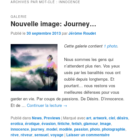
ARCHIVES PAR MOT-CLÉ :
INNOCENCE
GALERIE
Nouvelle image: Journey…
Publié le
30 septembre 2013
par
Jérôme Roudet
Cette galerie contient
1 photo
.
Nous sommes les gens qui
n’attendent plus rien. Vos yeux
usés par les banalités nous ont
oublié depuis longtemps. Et
pourtant… nous restons vos
meilleures défenses pour vous
garder en vie. Par coups de passions. De Désirs. D’innocence.
Et de …
Continuer la lecture
→
Publié dans
News
,
Previews
|
Marqué avec
art
,
artwork
,
ciel
,
désirs
,
erotica
,
érotique
,
évasion
,
fétiche
,
fetish
,
glamour
,
image
,
innocence
,
journey
,
model
,
modèle
,
passion
,
photo
,
photographie
,
rêve
,
rêveur
,
sensuel
,
voyage
|
Laisser un commentaire