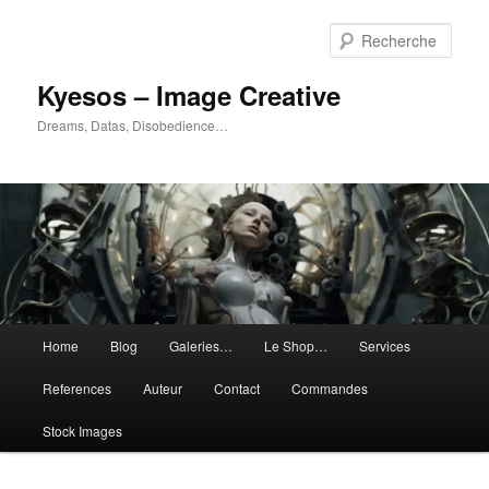
Aller
Aller
au
au
Rech
contenu
contenu
principal
secondaire
Kyesos – Image Creative
Dreams, Datas, Disobedience…
Menu
Home
Blog
Galeries…
Le Shop…
Services
principal
References
Auteur
Contact
Commandes
Stock Images