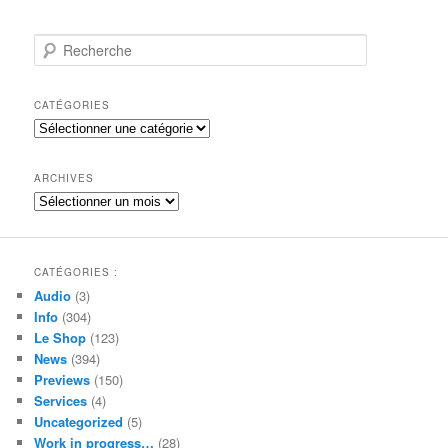
R
e
c
h
CATÉGORIES
e
Catégories
r
c
h
ARCHIVES
e
Archives
CATÉGORIES :
Audio
(3)
Info
(304)
Le Shop
(123)
News
(394)
Previews
(150)
Services
(4)
Uncategorized
(5)
Work in progress…
(28)