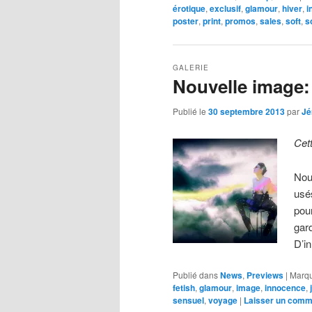
érotique
,
exclusif
,
glamour
,
hiver
,
i
poster
,
print
,
promos
,
sales
,
soft
,
s
GALERIE
Nouvelle image
Publié le
30 septembre 2013
par
Jé
Cet
Nou
usé
pou
gar
D’i
Publié dans
News
,
Previews
|
Marq
fetish
,
glamour
,
image
,
innocence
,
sensuel
,
voyage
|
Laisser un comm