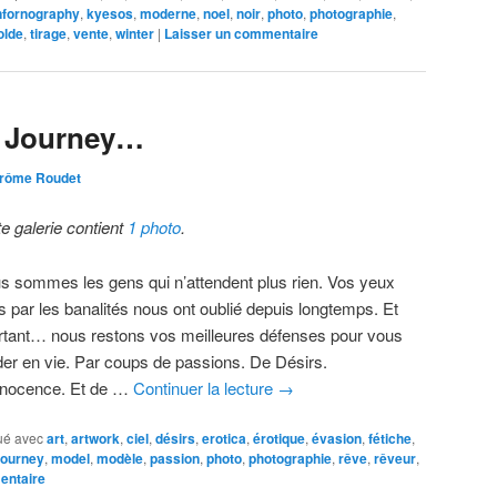
nfornography
,
kyesos
,
moderne
,
noel
,
noir
,
photo
,
photographie
,
olde
,
tirage
,
vente
,
winter
|
Laisser un commentaire
: Journey…
rôme Roudet
te galerie contient
1 photo
.
s sommes les gens qui n’attendent plus rien. Vos yeux
s par les banalités nous ont oublié depuis longtemps. Et
rtant… nous restons vos meilleures défenses pour vous
der en vie. Par coups de passions. De Désirs.
nnocence. Et de …
Continuer la lecture
→
ué avec
art
,
artwork
,
ciel
,
désirs
,
erotica
,
érotique
,
évasion
,
fétiche
,
journey
,
model
,
modèle
,
passion
,
photo
,
photographie
,
rêve
,
rêveur
,
entaire