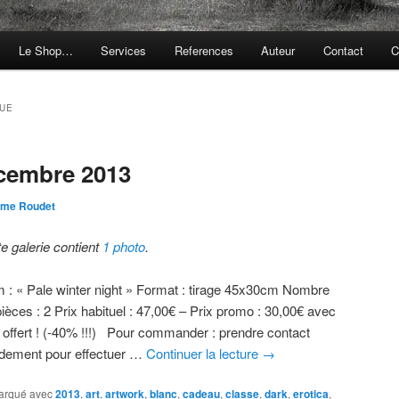
Le Shop…
Services
References
Auteur
Contact
C
UE
cembre 2013
ôme Roudet
te galerie contient
1 photo
.
 : « Pale winter night » Format : tirage 45x30cm Nombre
ièces : 2 Prix habituel : 47,00€ – Prix promo : 30,00€ avec
t offert ! (-40% !!!) Pour commander : prendre contact
idement pour effectuer …
Continuer la lecture
→
arqué avec
2013
,
art
,
artwork
,
blanc
,
cadeau
,
classe
,
dark
,
erotica
,