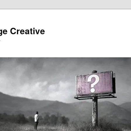
ge Creative
…