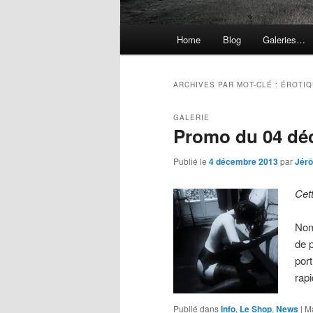
Menu
Home
Blog
Galeries…
principal
ARCHIVES PAR MOT-CLÉ :
ÉROTIQ
GALERIE
Promo du 04 dé
Publié le
4 décembre 2013
par
Jér
Cet
Nom
de p
por
rap
Publié dans
Info
,
Le Shop
,
News
|
M