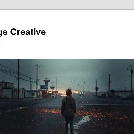
ge Creative
…