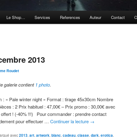
Le Shop…
Services
References
Auteur
Contact
C
cembre 2013
ôme Roudet
te galerie contient
1 photo
.
 : « Pale winter night » Format : tirage 45x30cm Nombre
ièces : 2 Prix habituel : 47,00€ – Prix promo : 30,00€ avec
t offert ! (-40% !!!) Pour commander : prendre contact
idement pour effectuer …
Continuer la lecture
→
arqué avec
2013
,
art
,
artwork
,
blanc
,
cadeau
,
classe
,
dark
,
erotica
,