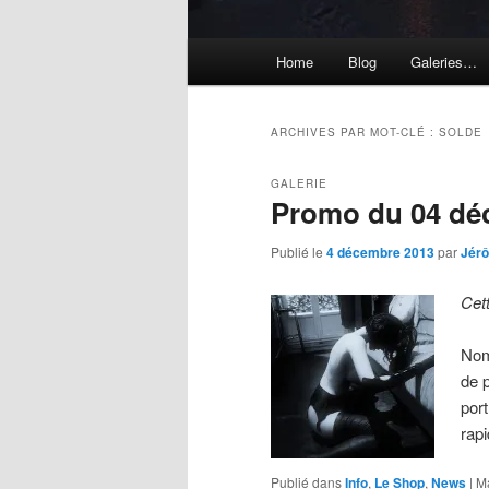
Menu
Home
Blog
Galeries…
principal
ARCHIVES PAR MOT-CLÉ :
SOLDE
GALERIE
Promo du 04 dé
Publié le
4 décembre 2013
par
Jér
Cet
Nom
de p
por
rap
Publié dans
Info
,
Le Shop
,
News
|
M