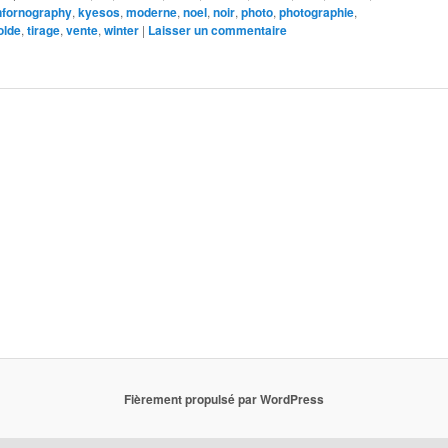
nfornography
,
kyesos
,
moderne
,
noel
,
noir
,
photo
,
photographie
,
olde
,
tirage
,
vente
,
winter
|
Laisser un commentaire
Fièrement propulsé par WordPress