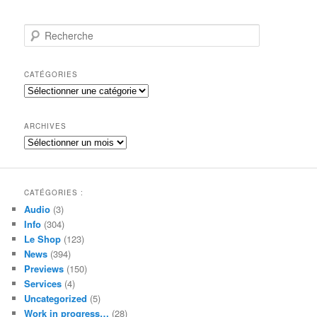
R
e
c
h
CATÉGORIES
e
Catégories
r
c
h
ARCHIVES
e
Archives
CATÉGORIES :
Audio
(3)
Info
(304)
Le Shop
(123)
News
(394)
Previews
(150)
Services
(4)
Uncategorized
(5)
Work in progress…
(28)