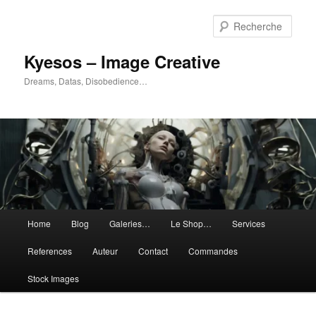
Aller
Aller
au
au
Rech
contenu
contenu
principal
secondaire
Kyesos – Image Creative
Dreams, Datas, Disobedience…
Menu
Home
Blog
Galeries…
Le Shop…
Services
principal
References
Auteur
Contact
Commandes
Stock Images