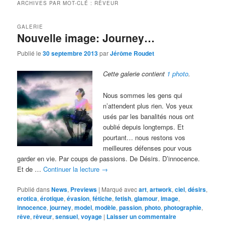
ARCHIVES PAR MOT-CLÉ :
RÊVEUR
GALERIE
Nouvelle image: Journey…
Publié le
30 septembre 2013
par
Jérôme Roudet
Cette galerie contient
1 photo
.
Nous sommes les gens qui
n’attendent plus rien. Vos yeux
usés par les banalités nous ont
oublié depuis longtemps. Et
pourtant… nous restons vos
meilleures défenses pour vous
garder en vie. Par coups de passions. De Désirs. D’innocence.
Et de …
Continuer la lecture
→
Publié dans
News
,
Previews
|
Marqué avec
art
,
artwork
,
ciel
,
désirs
,
erotica
,
érotique
,
évasion
,
fétiche
,
fetish
,
glamour
,
image
,
innocence
,
journey
,
model
,
modèle
,
passion
,
photo
,
photographie
,
rêve
,
rêveur
,
sensuel
,
voyage
|
Laisser un commentaire