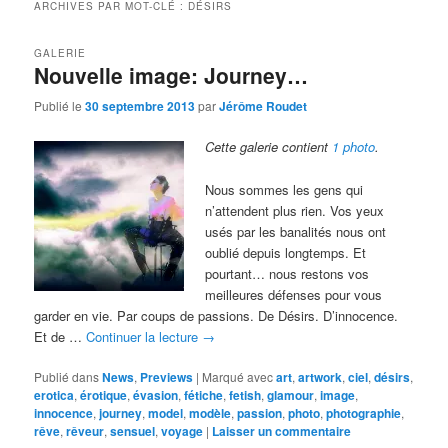
ARCHIVES PAR MOT-CLÉ :
DÉSIRS
GALERIE
Nouvelle image: Journey…
Publié le
30 septembre 2013
par
Jérôme Roudet
Cette galerie contient
1 photo
.
Nous sommes les gens qui
n’attendent plus rien. Vos yeux
usés par les banalités nous ont
oublié depuis longtemps. Et
pourtant… nous restons vos
meilleures défenses pour vous
garder en vie. Par coups de passions. De Désirs. D’innocence.
Et de …
Continuer la lecture
→
Publié dans
News
,
Previews
|
Marqué avec
art
,
artwork
,
ciel
,
désirs
,
erotica
,
érotique
,
évasion
,
fétiche
,
fetish
,
glamour
,
image
,
innocence
,
journey
,
model
,
modèle
,
passion
,
photo
,
photographie
,
rêve
,
rêveur
,
sensuel
,
voyage
|
Laisser un commentaire