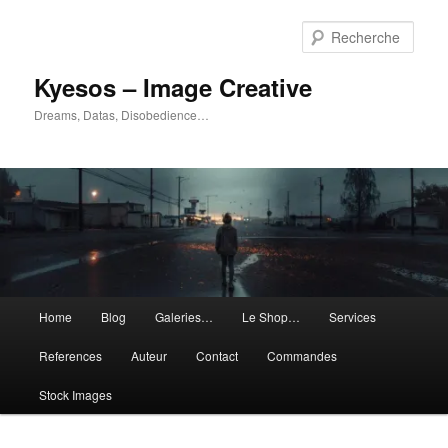
Aller
Aller
au
au
Rech
contenu
contenu
principal
secondaire
Kyesos – Image Creative
Dreams, Datas, Disobedience…
Menu
Home
Blog
Galeries…
Le Shop…
Services
principal
References
Auteur
Contact
Commandes
Stock Images