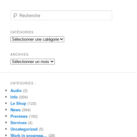
R
e
c
h
CATÉGORIES
e
Catégories
r
c
h
ARCHIVES
e
Archives
CATÉGORIES :
Audio
(3)
Info
(304)
Le Shop
(123)
News
(394)
Previews
(150)
Services
(4)
Uncategorized
(5)
Work in progress…
(28)