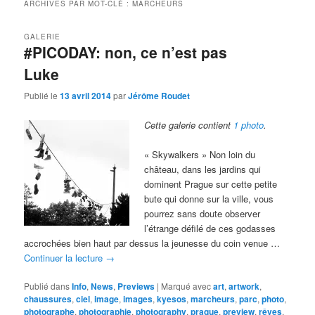
ARCHIVES PAR MOT-CLÉ :
MARCHEURS
GALERIE
#PICODAY: non, ce n’est pas
Luke
Publié le
13 avril 2014
par
Jérôme Roudet
Cette galerie contient
1 photo
.
« Skywalkers » Non loin du
château, dans les jardins qui
dominent Prague sur cette petite
bute qui donne sur la ville, vous
pourrez sans doute observer
l’étrange défilé de ces godasses
accrochées bien haut par dessus la jeunesse du coin venue …
Continuer la lecture
→
Publié dans
Info
,
News
,
Previews
|
Marqué avec
art
,
artwork
,
chaussures
,
ciel
,
image
,
images
,
kyesos
,
marcheurs
,
parc
,
photo
,
photographe
,
photographie
,
photography
,
prague
,
preview
,
rêves
,