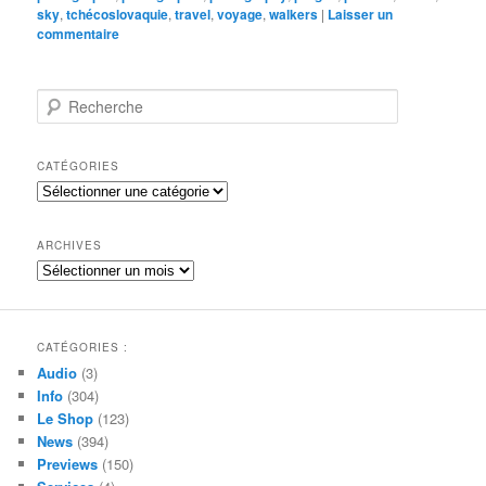
sky
,
tchécoslovaquie
,
travel
,
voyage
,
walkers
|
Laisser un
commentaire
R
e
c
h
CATÉGORIES
e
Catégories
r
c
h
ARCHIVES
e
Archives
CATÉGORIES :
Audio
(3)
Info
(304)
Le Shop
(123)
News
(394)
Previews
(150)