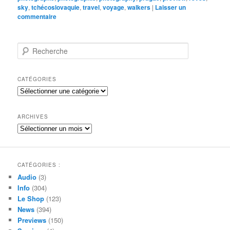
sky
,
tchécoslovaquie
,
travel
,
voyage
,
walkers
|
Laisser un
commentaire
R
e
c
h
CATÉGORIES
e
Catégories
r
c
h
ARCHIVES
e
Archives
CATÉGORIES :
Audio
(3)
Info
(304)
Le Shop
(123)
News
(394)
Previews
(150)