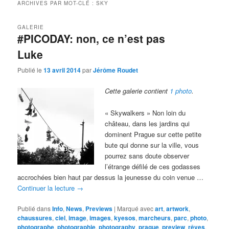
ARCHIVES PAR MOT-CLÉ :
SKY
GALERIE
#PICODAY: non, ce n’est pas
Luke
Publié le
13 avril 2014
par
Jérôme Roudet
Cette galerie contient
1 photo
.
« Skywalkers » Non loin du
château, dans les jardins qui
dominent Prague sur cette petite
bute qui donne sur la ville, vous
pourrez sans doute observer
l’étrange défilé de ces godasses
accrochées bien haut par dessus la jeunesse du coin venue …
Continuer la lecture
→
Publié dans
Info
,
News
,
Previews
|
Marqué avec
art
,
artwork
,
chaussures
,
ciel
,
image
,
images
,
kyesos
,
marcheurs
,
parc
,
photo
,
photographe
,
photographie
,
photography
,
prague
,
preview
,
rêves
,