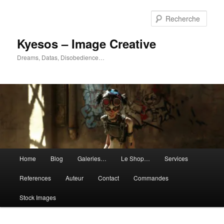
Aller
Aller
au
au
Rech
contenu
contenu
principal
secondaire
Kyesos – Image Creative
Dreams, Datas, Disobedience…
Menu
Home
Blog
Galeries…
Le Shop…
Services
principal
References
Auteur
Contact
Commandes
Stock Images