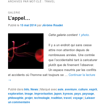
ARCHIVES PAR MOT-CLÉ :
TRAVEL
GALERIE
L’appel…
Publié le
15 mai 2014
par
Jérôme Roudet
Cette galerie contient
1 photo
.
Il y a un endroit qui sans cesse
attire mon attention depuis de
nombreuses années. Une contrée
que l’occidentalité tant à caricaturer
plutôt que de finement l’observer.
Un espace meurtris par les conflits
et accidents où l’homme sait toujours se …
Continuer la lecture
→
Publié dans
Info
,
News
|
Marqué avec
asie
,
aventure
,
culture
,
esprit
,
exploration
,
image
,
improvisation
,
japon
,
kyesos
,
pays
,
paysage
,
philosophie
,
projet
,
technologie
,
tradition
,
travel
,
voyage
|
Laisser
un commentaire