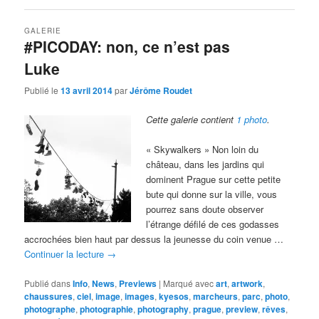
GALERIE
#PICODAY: non, ce n’est pas
Luke
Publié le
13 avril 2014
par
Jérôme Roudet
Cette galerie contient
1 photo
.
« Skywalkers » Non loin du
château, dans les jardins qui
dominent Prague sur cette petite
bute qui donne sur la ville, vous
pourrez sans doute observer
l’étrange défilé de ces godasses
accrochées bien haut par dessus la jeunesse du coin venue …
Continuer la lecture
→
Publié dans
Info
,
News
,
Previews
|
Marqué avec
art
,
artwork
,
chaussures
,
ciel
,
image
,
images
,
kyesos
,
marcheurs
,
parc
,
photo
,
photographe
,
photographie
,
photography
,
prague
,
preview
,
rêves
,