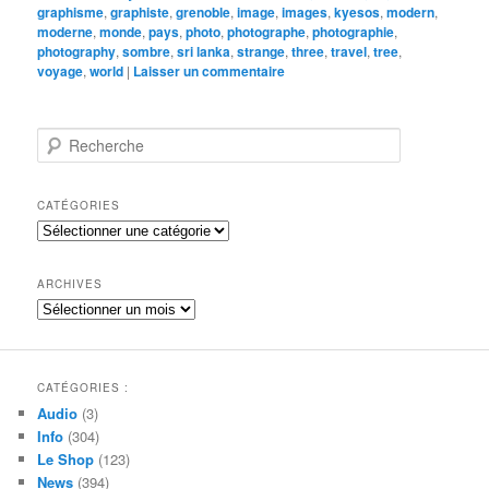
graphisme
,
graphiste
,
grenoble
,
image
,
images
,
kyesos
,
modern
,
moderne
,
monde
,
pays
,
photo
,
photographe
,
photographie
,
photography
,
sombre
,
sri lanka
,
strange
,
three
,
travel
,
tree
,
voyage
,
world
|
Laisser un commentaire
R
e
c
h
CATÉGORIES
e
Catégories
r
c
h
ARCHIVES
e
Archives
CATÉGORIES :
Audio
(3)
Info
(304)
Le Shop
(123)
News
(394)