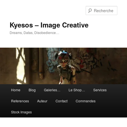
Aller
Aller
au
au
Rech
contenu
contenu
principal
secondaire
Kyesos – Image Creative
Dreams, Datas, Disobedience…
Menu
Home
Blog
Galeries…
Le Shop…
Services
principal
References
Auteur
Contact
Commandes
Stock Images