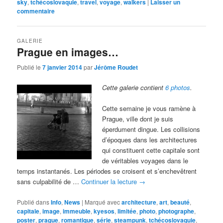
sky
,
tchécoslovaquie
,
travel
,
voyage
,
walkers
|
Laisser un
commentaire
GALERIE
Prague en images…
Publié le
7 janvier 2014
par
Jérôme Roudet
Cette galerie contient
6 photos
.
Cette semaine je vous ramène à
Prague, ville dont je suis
éperdument dingue. Les collisions
d’époques dans les architectures
qui constituent cette capitale sont
de véritables voyages dans le
temps instantanés. Les périodes se croisent et s’enchevêtrent
sans culpabilité de …
Continuer la lecture
→
Publié dans
Info
,
News
|
Marqué avec
architecture
,
art
,
beauté
,
capitale
,
image
,
immeuble
,
kyesos
,
limitée
,
photo
,
photographe
,
poster
,
prague
,
romantique
,
série
,
steampunk
,
tchécoslovaquie
,