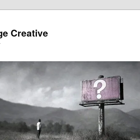
ge Creative
…