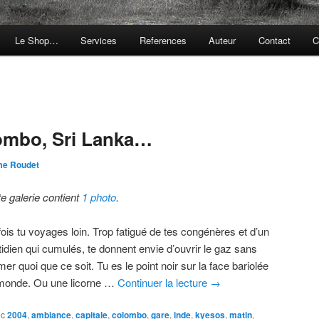
Le Shop…
Services
References
Auteur
Contact
C
lombo, Sri Lanka…
me Roudet
te galerie contient
1 photo
.
fois tu voyages loin. Trop fatigué de tes congénères et d’un
tidien qui cumulés, te donnent envie d’ouvrir le gaz sans
mer quoi que ce soit. Tu es le point noir sur la face bariolée
monde. Ou une licorne …
Continuer la lecture
→
ec
2004
,
ambiance
,
capitale
,
colombo
,
gare
,
inde
,
kyesos
,
matin
,