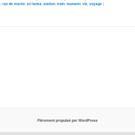
e
,
raz de marée
,
sri lanka
,
station
,
train
,
tsunami
,
vie
,
voyage
|
Fièrement propulsé par WordPress