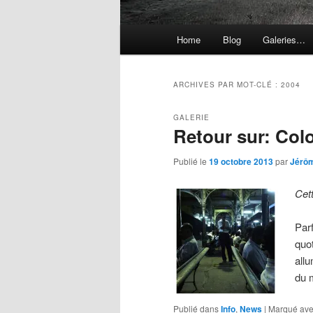
Menu
Home
Blog
Galeries…
principal
ARCHIVES PAR MOT-CLÉ :
2004
GALERIE
Retour sur: Co
Publié le
19 octobre 2013
par
Jérô
Cet
Par
quo
allu
du 
Publié dans
Info
,
News
|
Marqué av