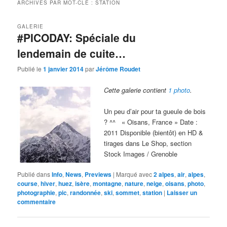
ARCHIVES PAR MOT-CLÉ :
STATION
GALERIE
#PICODAY: Spéciale du
lendemain de cuite…
Publié le
1 janvier 2014
par
Jérôme Roudet
Cette galerie contient
1 photo
.
Un peu d’air pour ta gueule de bois
? ^^ « Oisans, France » Date :
2011 Disponible (bientôt) en HD &
tirages dans Le Shop, section
Stock Images / Grenoble
Publié dans
Info
,
News
,
Previews
|
Marqué avec
2 alpes
,
air
,
alpes
,
course
,
hiver
,
huez
,
isère
,
montagne
,
nature
,
neige
,
oisans
,
photo
,
photographie
,
pic
,
randonnée
,
ski
,
sommet
,
station
|
Laisser un
commentaire