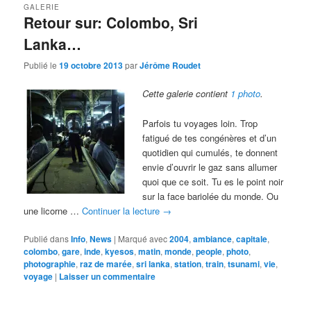
GALERIE
Retour sur: Colombo, Sri
Lanka…
Publié le
19 octobre 2013
par
Jérôme Roudet
Cette galerie contient
1 photo
.
Parfois tu voyages loin. Trop
fatigué de tes congénères et d’un
quotidien qui cumulés, te donnent
envie d’ouvrir le gaz sans allumer
quoi que ce soit. Tu es le point noir
sur la face bariolée du monde. Ou
une licorne …
Continuer la lecture
→
Publié dans
Info
,
News
|
Marqué avec
2004
,
ambiance
,
capitale
,
colombo
,
gare
,
inde
,
kyesos
,
matin
,
monde
,
people
,
photo
,
photographie
,
raz de marée
,
sri lanka
,
station
,
train
,
tsunami
,
vie
,
voyage
|
Laisser un commentaire