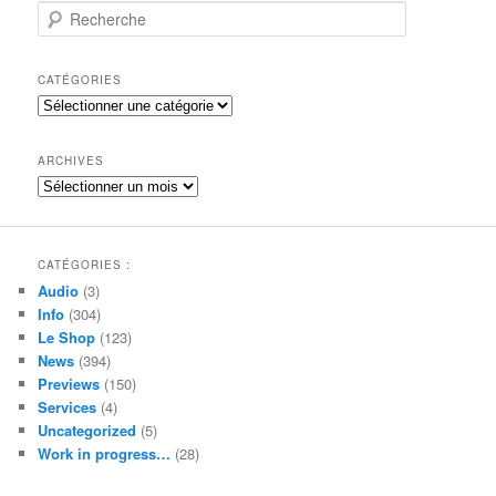
R
e
c
h
CATÉGORIES
e
Catégories
r
c
h
ARCHIVES
e
Archives
CATÉGORIES :
Audio
(3)
Info
(304)
Le Shop
(123)
News
(394)
Previews
(150)
Services
(4)
Uncategorized
(5)
Work in progress…
(28)