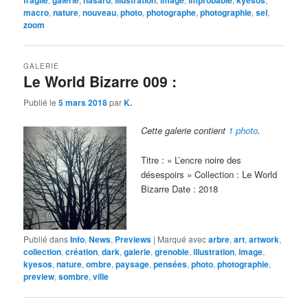
macro
,
nature
,
nouveau
,
photo
,
photographe
,
photographie
,
sel
,
zoom
GALERIE
Le World Bizarre 009 :
Publié le
5 mars 2018
par
K.
Cette galerie contient
1 photo
.
Titre : « L’encre noire des
désespoirs » Collection : Le World
Bizarre Date : 2018
Publié dans
Info
,
News
,
Previews
|
Marqué avec
arbre
,
art
,
artwork
,
collection
,
création
,
dark
,
galerie
,
grenoble
,
illustration
,
image
,
kyesos
,
nature
,
ombre
,
paysage
,
pensées
,
photo
,
photographie
,
preview
,
sombre
,
ville