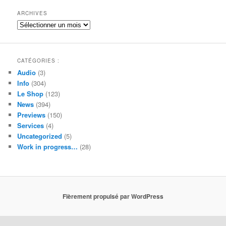
c
h
ARCHIVES
e
Archives
CATÉGORIES :
Audio
(3)
Info
(304)
Le Shop
(123)
News
(394)
Previews
(150)
Services
(4)
Uncategorized
(5)
Work in progress…
(28)
Fièrement propulsé par WordPress