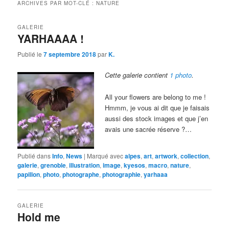
ARCHIVES PAR MOT-CLÉ :
NATURE
GALERIE
YARHAAAA !
Publié le
7 septembre 2018
par
K.
Cette galerie contient
1 photo
.
All your flowers are belong to me !
Hmmm, je vous ai dit que je faisais
aussi des stock images et que j’en
avais une sacrée réserve ?…
Publié dans
Info
,
News
|
Marqué avec
alpes
,
art
,
artwork
,
collection
,
galerie
,
grenoble
,
illustration
,
image
,
kyesos
,
macro
,
nature
,
papillon
,
photo
,
photographe
,
photographie
,
yarhaaa
GALERIE
Hold me