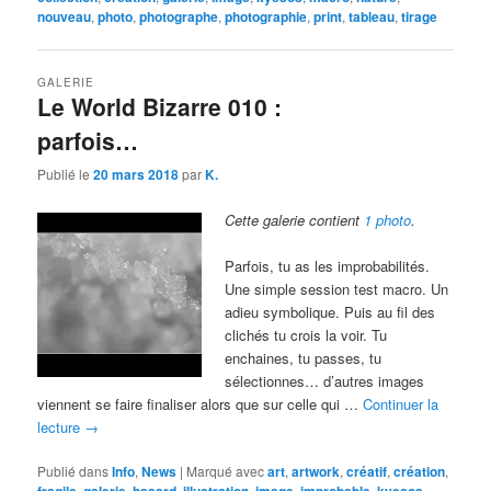
nouveau
,
photo
,
photographe
,
photographie
,
print
,
tableau
,
tirage
GALERIE
Le World Bizarre 010 :
parfois…
Publié le
20 mars 2018
par
K.
Cette galerie contient
1 photo
.
Parfois, tu as les improbabilités.
Une simple session test macro. Un
adieu symbolique. Puis au fil des
clichés tu crois la voir. Tu
enchaines, tu passes, tu
sélectionnes… d’autres images
viennent se faire finaliser alors que sur celle qui …
Continuer la
lecture
→
Publié dans
Info
,
News
|
Marqué avec
art
,
artwork
,
créatif
,
création
,
fragile
,
galerie
,
hasard
,
illustration
,
image
,
improbable
,
kyesos
,