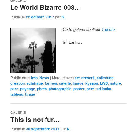
GALERIE
Le World Bizarre 008…
Publié le
22 octobre 2017
par
K.
Cette galerie contient
1 photo
.
Sri Lanka…
Publié dans
Info
,
News
|
Marqué avec
art
,
artwork
,
collection
,
création
,
éclairage
,
formes
,
galerie
,
image
,
kyesos
,
LWB
,
nature
,
parc
,
paysage
,
photo
,
photographie
,
poster
,
print
,
sri lanka
,
tableau
,
tirage
GALERIE
This is not fur…
Publié le
30 septembre 2017
par
K.