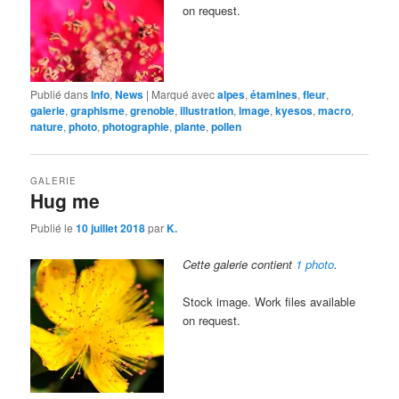
on request.
Publié dans
Info
,
News
|
Marqué avec
alpes
,
étamines
,
fleur
,
galerie
,
graphisme
,
grenoble
,
illustration
,
image
,
kyesos
,
macro
,
nature
,
photo
,
photographie
,
plante
,
pollen
GALERIE
Hug me
Publié le
10 juillet 2018
par
K.
Cette galerie contient
1 photo
.
Stock image. Work files available
on request.