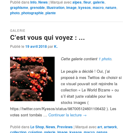
Publié dans
Info
,
News
|
Marqué avec
alpes
,
fleur
,
galerie
,
graphisme
,
grenoble
,
illustration
,
image
,
kyesos
,
macro
,
nature
,
photo
,
photographie
,
plante
GALERIE
C’est vous qui voyez : …
Publié le
19 avril 2018
par
K.
Cette galerie contient
1 photo
.
Le peuple a décidé ! Oui, j’ai
proposé à mes Twittos de choisir si
ce visuel pouvait soit rejoindre la
collection « Le World Bizarre » ou
s’il était juste valable pour les
stocks images (
https://twitter.com/Kyesos/status/987005124601106432 ). Les
votes sont tombés …
Continuer la lecture
→
Publié dans
Le Shop
,
News
,
Previews
|
Marqué avec
art
,
artwork
,
collection
,
création
,
galerie
,
image
,
kyesos
,
macro
,
nature
,