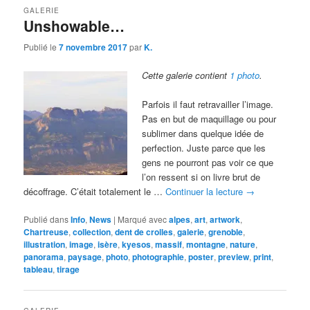
GALERIE
Unshowable…
Publié le
7 novembre 2017
par
K.
Cette galerie contient
1 photo
.
Parfois il faut retravailler l’image.
Pas en but de maquillage ou pour
sublimer dans quelque idée de
perfection. Juste parce que les
gens ne pourront pas voir ce que
l’on ressent si on livre brut de
décoffrage. C’était totalement le …
Continuer la lecture
→
Publié dans
Info
,
News
|
Marqué avec
alpes
,
art
,
artwork
,
Chartreuse
,
collection
,
dent de crolles
,
galerie
,
grenoble
,
illustration
,
image
,
isère
,
kyesos
,
massif
,
montagne
,
nature
,
panorama
,
paysage
,
photo
,
photographie
,
poster
,
preview
,
print
,
tableau
,
tirage