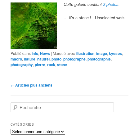
Cette galerie contient
2 photos
.
… it’s a stone ! Unselected work
Publié dans
Info
,
News
|
Marqué avec
illustration
,
image
,
kyesos
,
macro
,
nature
,
nautrel
,
photo
,
photographe
,
photographie
,
photography
,
pierre
,
rock
,
stone
Navigation
←
Articles plus anciens
des
articles
R
e
c
h
CATÉGORIES
e
Catégories
r