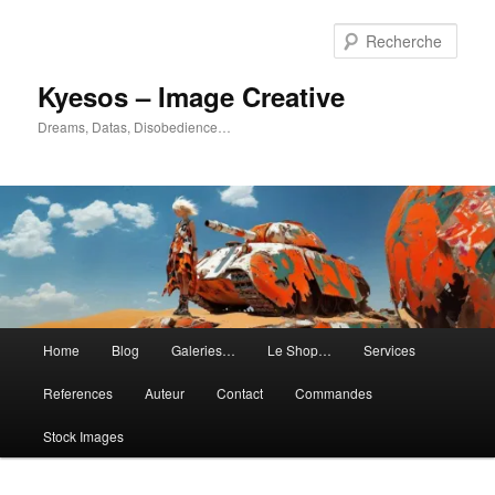
Aller
Aller
au
au
Rech
contenu
contenu
principal
secondaire
Kyesos – Image Creative
Dreams, Datas, Disobedience…
Menu
Home
Blog
Galeries…
Le Shop…
Services
principal
References
Auteur
Contact
Commandes
Stock Images