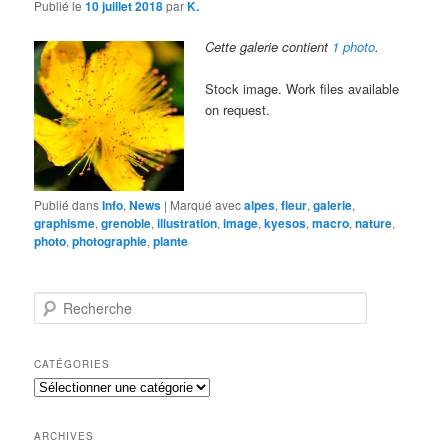
Publié le
10 juillet 2018
par
K.
Cette galerie contient
1 photo
.
Stock image. Work files available
on request.
Publié dans
Info
,
News
|
Marqué avec
alpes
,
fleur
,
galerie
,
graphisme
,
grenoble
,
illustration
,
image
,
kyesos
,
macro
,
nature
,
photo
,
photographie
,
plante
R
e
c
h
CATÉGORIES
e
Catégories
r
c
h
ARCHIVES