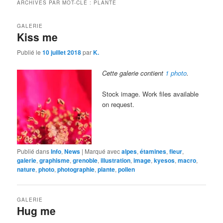
ARCHIVES PAR MOT-CLÉ :
PLANTE
GALERIE
Kiss me
Publié le
10 juillet 2018
par
K.
Cette galerie contient
1 photo
.
Stock image. Work files available
on request.
Publié dans
Info
,
News
|
Marqué avec
alpes
,
étamines
,
fleur
,
galerie
,
graphisme
,
grenoble
,
illustration
,
image
,
kyesos
,
macro
,
nature
,
photo
,
photographie
,
plante
,
pollen
GALERIE
Hug me