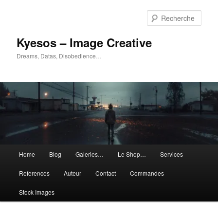
Aller
au
Rech
contenu
principal
Kyesos – Image Creative
Dreams, Datas, Disobedience…
Menu
Home
Blog
Galeries…
Le Shop…
Services
principal
References
Auteur
Contact
Commandes
Stock Images