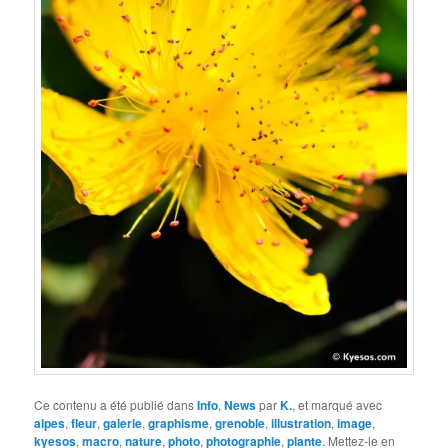
Ce contenu a été publié dans
Info
,
News
par
K.
, et marqué avec
alpes
,
fleur
,
galerie
,
graphisme
,
grenoble
,
illustration
,
image
,
kyesos
,
macro
,
nature
,
photo
,
photographie
,
plante
. Mettez-le en