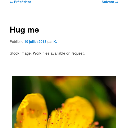
Navigation
←
Précédent
Suivant
→
des
articles
Hug me
Publié le
10 juillet 2018
par
K.
Stock image. Work files available on request.