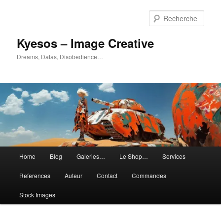
Aller
Aller
au
au
Rech
contenu
contenu
principal
secondaire
Kyesos – Image Creative
Dreams, Datas, Disobedience…
Menu
Home
Blog
Galeries…
Le Shop…
Services
principal
References
Auteur
Contact
Commandes
Stock Images