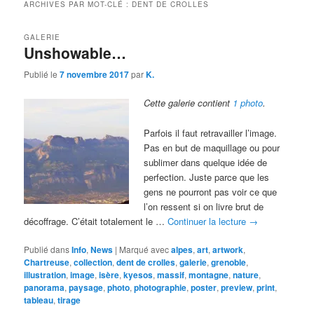
ARCHIVES PAR MOT-CLÉ :
DENT DE CROLLES
GALERIE
Unshowable…
Publié le
7 novembre 2017
par
K.
Cette galerie contient
1 photo
.
Parfois il faut retravailler l’image.
Pas en but de maquillage ou pour
sublimer dans quelque idée de
perfection. Juste parce que les
gens ne pourront pas voir ce que
l’on ressent si on livre brut de
décoffrage. C’était totalement le …
Continuer la lecture
→
Publié dans
Info
,
News
|
Marqué avec
alpes
,
art
,
artwork
,
Chartreuse
,
collection
,
dent de crolles
,
galerie
,
grenoble
,
illustration
,
image
,
isère
,
kyesos
,
massif
,
montagne
,
nature
,
panorama
,
paysage
,
photo
,
photographie
,
poster
,
preview
,
print
,
tableau
,
tirage