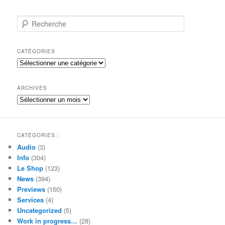
R
e
c
h
CATÉGORIES
e
Catégories
r
c
h
ARCHIVES
e
Archives
CATÉGORIES :
Audio
(3)
Info
(304)
Le Shop
(123)
News
(394)
Previews
(150)
Services
(4)
Uncategorized
(5)
Work in progress…
(28)