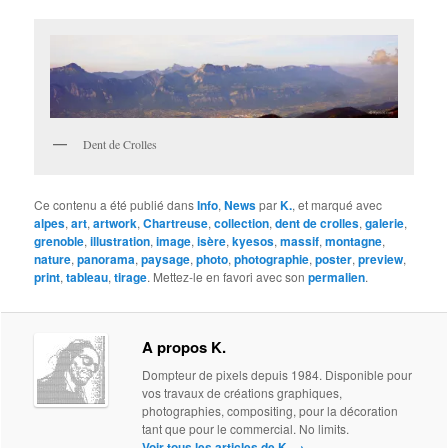
Dent de Crolles
Ce contenu a été publié dans
Info
,
News
par
K.
, et marqué avec
alpes
,
art
,
artwork
,
Chartreuse
,
collection
,
dent de crolles
,
galerie
,
grenoble
,
illustration
,
image
,
isère
,
kyesos
,
massif
,
montagne
,
nature
,
panorama
,
paysage
,
photo
,
photographie
,
poster
,
preview
,
print
,
tableau
,
tirage
. Mettez-le en favori avec son
permalien
.
A propos K.
Dompteur de pixels depuis 1984. Disponible pour
vos travaux de créations graphiques,
photographies, compositing, pour la décoration
tant que pour le commercial. No limits.
Voir tous les articles de K.
→