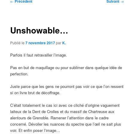
Navigation
←
Précédent
Suivant
→
des
articles
Unshowable…
Publié le
7 novembre 2017
par
K.
Parfois il faut retravailler l’image.
Pas en but de maquillage ou pour sublimer dans quelque idée de
perfection.
Juste parce que les gens ne pourront pas voir ce que l’on ressent
si on livre brut de décoffrage.
C’était totalement le cas ici avec ce cliché d’origine vaguement
laiteux de la Dent de Crolles et du massif de Chartreuse aux
alentours de Grenoble. Ramener l’attention dans le cadre
concerné. Dévoiler les nuances du spectre que l’œil ne sait plus
voir. Et enfin poser l’image…