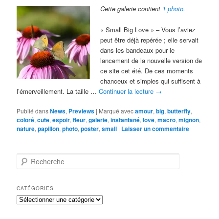
Cette galerie contient
1 photo
.
« Small Big Love » – Vous l’aviez
peut être déjà repérée ; elle servait
dans les bandeaux pour le
lancement de la nouvelle version de
ce site cet été. De ces moments
chanceux et simples qui suffisent à
l’émerveillement. La taille …
Continuer la lecture
→
Publié dans
News
,
Previews
|
Marqué avec
amour
,
big
,
butterfly
,
coloré
,
cute
,
espoir
,
fleur
,
galerie
,
instantané
,
love
,
macro
,
mignon
,
nature
,
papillon
,
photo
,
poster
,
small
|
Laisser un commentaire
R
e
c
h
CATÉGORIES
e
Catégories
r
c