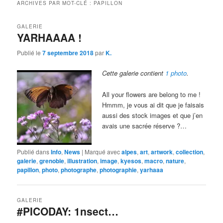
ARCHIVES PAR MOT-CLÉ :
PAPILLON
GALERIE
YARHAAAA !
Publié le
7 septembre 2018
par
K.
Cette galerie contient
1 photo
.
All your flowers are belong to me !
Hmmm, je vous ai dit que je faisais
aussi des stock images et que j’en
avais une sacrée réserve ?…
Publié dans
Info
,
News
|
Marqué avec
alpes
,
art
,
artwork
,
collection
,
galerie
,
grenoble
,
illustration
,
image
,
kyesos
,
macro
,
nature
,
papillon
,
photo
,
photographe
,
photographie
,
yarhaaa
GALERIE
#PICODAY: 1nsect…