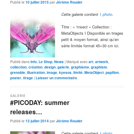
Publié le
10 juillet 2015
par
Jérôme Roudet
Cette galerie contient
1 photo
.
Titre : « 1nsect » Collection :
MetaObjects I Disponible en tirages
petit & moyen format, ainsi qu’en
série limitée format 45×30 cm ici.
Publié dans
Info
,
Le Shop
,
News
|
Marqué avec
art
,
artwork
,
collection
,
création
,
design
,
galerie
,
graphisme
,
graphiste
,
grenoble
,
illustration
,
image
,
kyesos
,
limité
,
MetaObject
,
papillon
,
poster
,
tirage
|
Laisser un commentaire
GALERIE
#PICODAY: summer
releases…
Publié le
13 juillet 2014
par
Jérôme Roudet
Cette galerie contient
1 photo
.