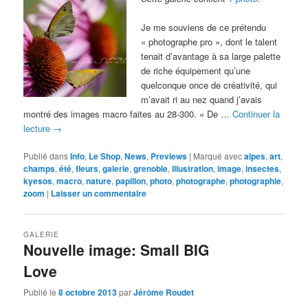
Je me souviens de ce prétendu
« photographe pro », dont le talent
tenait d’avantage à sa large palette
de riche équipement qu’une
quelconque once de créativité, qui
m’avait ri au nez quand j’avais
montré des images macro faites au 28-300. « De …
Continuer la
lecture
→
Publié dans
Info
,
Le Shop
,
News
,
Previews
|
Marqué avec
alpes
,
art
,
champs
,
été
,
fleurs
,
galerie
,
grenoble
,
illustration
,
image
,
insectes
,
kyesos
,
macro
,
nature
,
papillon
,
photo
,
photographe
,
photographie
,
zoom
|
Laisser un commentaire
GALERIE
Nouvelle image: Small BIG
Love
Publié le
8 octobre 2013
par
Jérôme Roudet