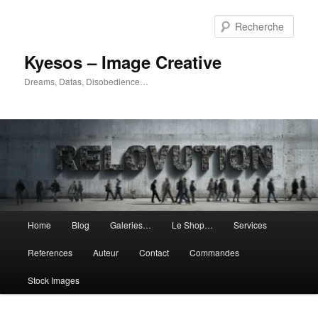
Aller
Aller
au
au
Rech
contenu
contenu
principal
secondaire
Kyesos – Image Creative
Dreams, Datas, Disobedience…
Menu
Home
Blog
Galeries…
Le Shop…
Services
principal
References
Auteur
Contact
Commandes
Stock Images