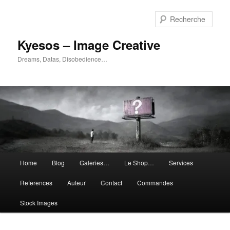
Aller
Aller
au
au
Rech
contenu
contenu
principal
secondaire
Kyesos – Image Creative
Dreams, Datas, Disobedience…
Menu
Home
Blog
Galeries…
Le Shop…
Services
principal
References
Auteur
Contact
Commandes
Stock Images