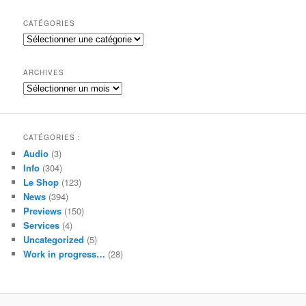
c
h
CATÉGORIES
e
Catégories
r
c
h
ARCHIVES
e
Archives
CATÉGORIES :
Audio
(3)
Info
(304)
Le Shop
(123)
News
(394)
Previews
(150)
Services
(4)
Uncategorized
(5)
Work in progress…
(28)