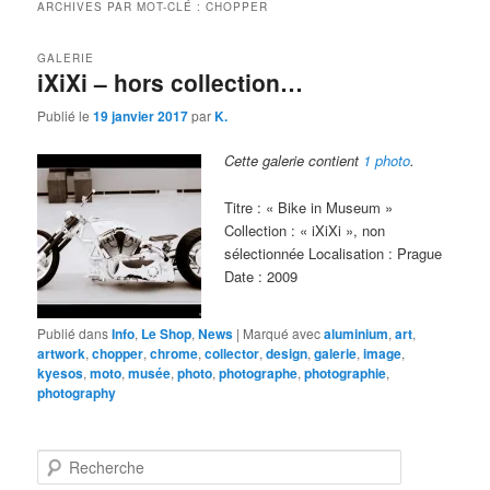
ARCHIVES PAR MOT-CLÉ :
CHOPPER
GALERIE
iXiXi – hors collection…
Publié le
19 janvier 2017
par
K.
Cette galerie contient
1 photo
.
Titre : « Bike in Museum »
Collection : « iXiXi », non
sélectionnée Localisation : Prague
Date : 2009
Publié dans
Info
,
Le Shop
,
News
|
Marqué avec
aluminium
,
art
,
artwork
,
chopper
,
chrome
,
collector
,
design
,
galerie
,
image
,
kyesos
,
moto
,
musée
,
photo
,
photographe
,
photographie
,
photography
R
e