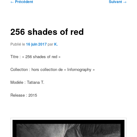
Navigation
←
Précédent
Suivant
→
des
articles
256 shades of red
Publié le
16 juin 2017
par
K.
Titre : « 256 shades of red »
Collection : hors collection de « Infornography »
Modèle : Tatiana T.
Release : 2015