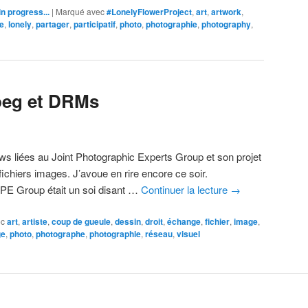
n progress...
|
Marqué avec
#LonelyFlowerProject
,
art
,
artwork
,
e
,
lonely
,
partager
,
participatif
,
photo
,
photographie
,
photography
,
peg et DRMs
 news liées au Joint Photographic Experts Group et son projet
ichiers images. J’avoue en rire encore ce soir.
JPE Group était un soi disant …
Continuer la lecture
→
ec
art
,
artiste
,
coup de gueule
,
dessin
,
droit
,
échange
,
fichier
,
image
,
ge
,
photo
,
photographe
,
photographie
,
réseau
,
visuel