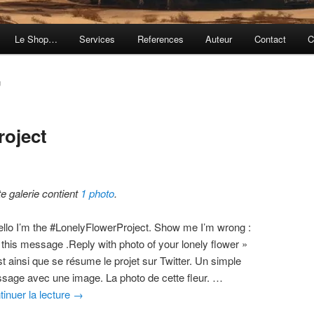
Le Shop…
Services
References
Auteur
Contact
C
U
roject
te galerie contient
1 photo
.
ello I’m the #LonelyFlowerProject. Show me I’m wrong :
 this message .Reply with photo of your lonely flower »
t ainsi que se résume le projet sur Twitter. Un simple
sage avec une image. La photo de cette fleur. …
tinuer la lecture
→