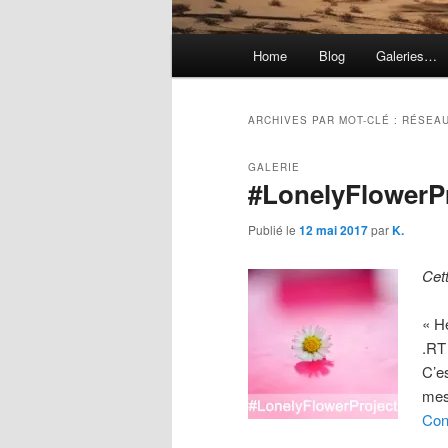
Menu
Home
Blog
Galeries…
principal
ARCHIVES PAR MOT-CLÉ :
RÉSEA
GALERIE
#LonelyFlowerP
Publié le
12 mai 2017
par
K.
Cet
« H
.RT
C’es
mes
Con