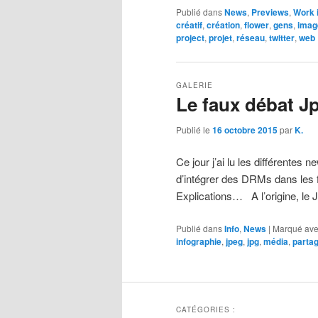
Publié dans
News
,
Previews
,
Work i
créatif
,
création
,
flower
,
gens
,
imag
project
,
projet
,
réseau
,
twitter
,
web
GALERIE
Le faux débat J
Publié le
16 octobre 2015
par
K.
Ce jour j’ai lu les différentes
d’intégrer des DRMs dans les f
Explications… A l’origine, le 
Publié dans
Info
,
News
|
Marqué av
infographie
,
jpeg
,
jpg
,
média
,
parta
CATÉGORIES :