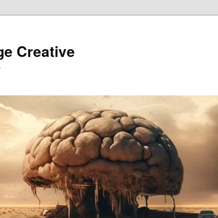
ge Creative
…