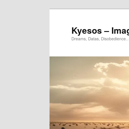
Aller
Aller
au
au
contenu
contenu
Kyesos – Ima
principal
secondaire
Dreams, Datas, Disobedience