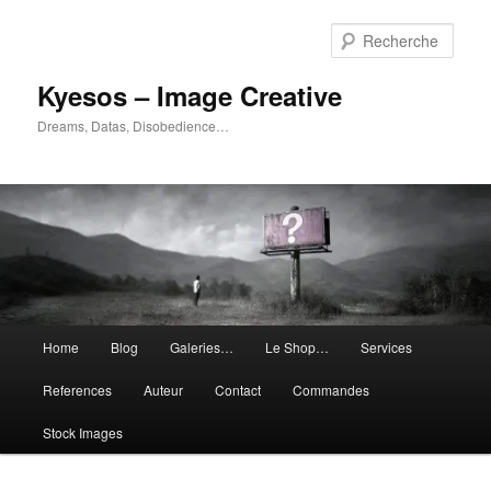
Aller
Aller
au
au
Rech
contenu
contenu
principal
secondaire
Kyesos – Image Creative
Dreams, Datas, Disobedience…
Menu
Home
Blog
Galeries…
Le Shop…
Services
principal
References
Auteur
Contact
Commandes
Stock Images