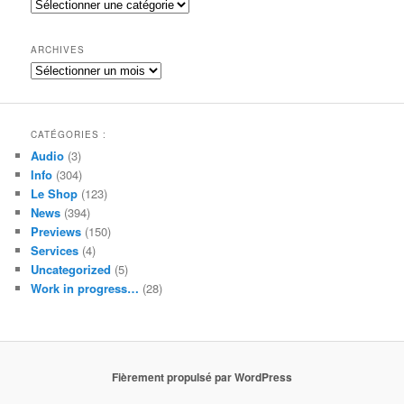
Catégories
r
c
h
ARCHIVES
e
Archives
CATÉGORIES :
Audio
(3)
Info
(304)
Le Shop
(123)
News
(394)
Previews
(150)
Services
(4)
Uncategorized
(5)
Work in progress…
(28)
Fièrement propulsé par WordPress