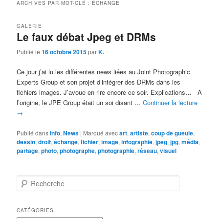
ARCHIVES PAR MOT-CLÉ :
ÉCHANGE
GALERIE
Le faux débat Jpeg et DRMs
Publié le
16 octobre 2015
par
K.
Ce jour j’ai lu les différentes news liées au Joint Photographic
Experts Group et son projet d’intégrer des DRMs dans les
fichiers images. J’avoue en rire encore ce soir. Explications… A
l’origine, le JPE Group était un soi disant …
Continuer la lecture
→
Publié dans
Info
,
News
|
Marqué avec
art
,
artiste
,
coup de gueule
,
dessin
,
droit
,
échange
,
fichier
,
image
,
infographie
,
jpeg
,
jpg
,
média
,
partage
,
photo
,
photographe
,
photographie
,
réseau
,
visuel
R
e
c
h
CATÉGORIES
e