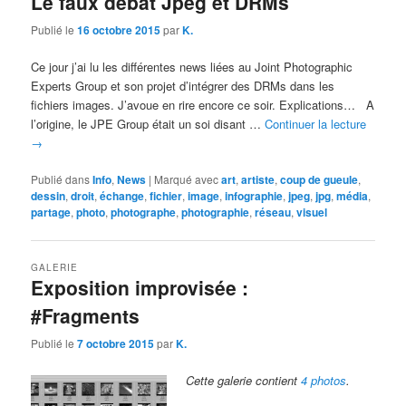
Le faux débat Jpeg et DRMs
Publié le
16 octobre 2015
par
K.
Ce jour j’ai lu les différentes news liées au Joint Photographic
Experts Group et son projet d’intégrer des DRMs dans les
fichiers images. J’avoue en rire encore ce soir. Explications… A
l’origine, le JPE Group était un soi disant …
Continuer la lecture
→
Publié dans
Info
,
News
|
Marqué avec
art
,
artiste
,
coup de gueule
,
dessin
,
droit
,
échange
,
fichier
,
image
,
infographie
,
jpeg
,
jpg
,
média
,
partage
,
photo
,
photographe
,
photographie
,
réseau
,
visuel
GALERIE
Exposition improvisée :
#Fragments
Publié le
7 octobre 2015
par
K.
Cette galerie contient
4 photos
.