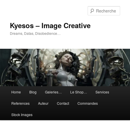
Aller
Aller
au
au
Rech
contenu
contenu
principal
secondaire
Kyesos – Image Creative
Dreams, Datas, Disobedience…
Menu
Home
Blog
Galeries…
Le Shop…
Services
principal
References
Auteur
Contact
Commandes
Stock Images