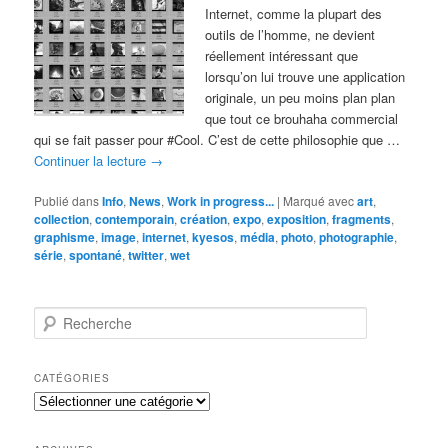
Internet, comme la plupart des
outils de l’homme, ne devient
réellement intéressant que
lorsqu’on lui trouve une application
originale, un peu moins plan plan
que tout ce brouhaha commercial
qui se fait passer pour #Cool. C’est de cette philosophie que …
Continuer la lecture
→
Publié dans
Info
,
News
,
Work in progress...
|
Marqué avec
art
,
collection
,
contemporain
,
création
,
expo
,
exposition
,
fragments
,
graphisme
,
image
,
internet
,
kyesos
,
média
,
photo
,
photographie
,
série
,
spontané
,
twitter
,
wet
R
e
c
h
CATÉGORIES
e
Catégories
r
c