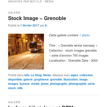
ARCHIVES PAR MOT-CLÉ :
MÉDIA
GALERIE
Stock Image – Grenoble
Publié le
1 février 2017
par
K.
Cette galerie contient
1 photo
.
Titre : « Grenoble winter tramway »
Collection : stock images grenoble
– série d’environ 700 images
Localisation : Grenoble Date : 2003
Publié dans
Info
,
Le Shop
,
News
|
Marqué avec
alpes
,
collection
,
disponible
,
galerie
,
graphisme
,
grenoble
,
illustration
,
image
,
images
,
kyesos
,
média
,
photo
,
photographe
,
photographie
,
série
,
stock
,
ville
GALERIE