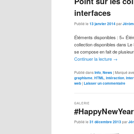
Point sur les col
interfaces
Publié le
13 janvier 2014
par
Jérôm
Éléments disponibles : 5+ Élé
collection disponibles dans L
se compose en fait de plusieu
Continuer la lecture
→
Publié dans
Info
,
News
|
Marqué av
graphisme
,
HTML
,
intéraction
,
inte
web
|
Laisser un commentaire
GALERIE
#HappyNewYear 
Publié le
31 décembre 2013
par
Jé