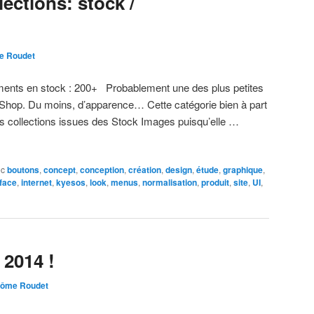
lections: stock /
e Roudet
ments en stock : 200+ Probablement une des plus petites
e Shop. Du moins, d’apparence… Cette catégorie bien à part
rs collections issues des Stock Images puisqu’elle …
ec
boutons
,
concept
,
conception
,
création
,
design
,
étude
,
graphique
,
rface
,
internet
,
kyesos
,
look
,
menus
,
normalisation
,
produit
,
site
,
UI
,
2014 !
rôme Roudet