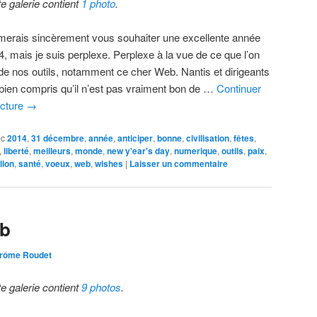
te galerie contient
1 photo
.
imerais sincèrement vous souhaiter une excellente année
4, mais je suis perplexe. Perplexe à la vue de ce que l’on
t de nos outils, notamment ce cher Web. Nantis et dirigeants
 bien compris qu’il n’est pas vraiment bon de …
Continuer
ecture
→
ec
2014
,
31 décembre
,
année
,
anticiper
,
bonne
,
civilisation
,
fêtes
,
,
liberté
,
meilleurs
,
monde
,
new y'ear's day
,
numerique
,
outils
,
paix
,
llon
,
santé
,
voeux
,
web
,
wishes
|
Laisser un commentaire
eb
rôme Roudet
te galerie contient
9 photos
.