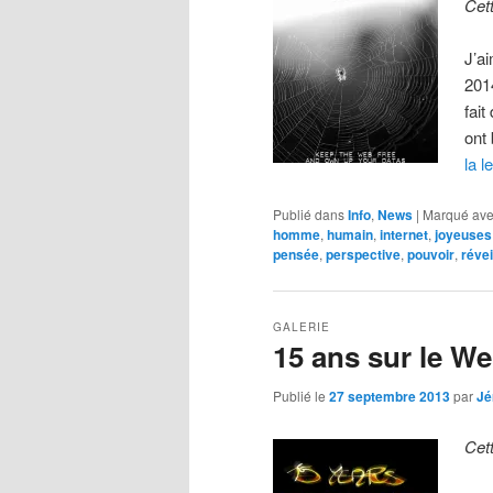
Cet
J’a
201
fai
ont
la l
Publié dans
Info
,
News
|
Marqué av
homme
,
humain
,
internet
,
joyeuses
pensée
,
perspective
,
pouvoir
,
révei
GALERIE
15 ans sur le W
Publié le
27 septembre 2013
par
Jé
Cet