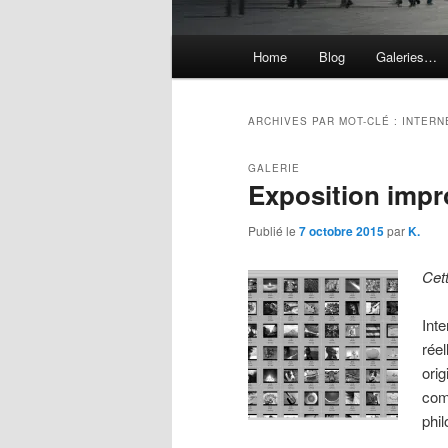
Menu
Home
Blog
Galeries…
principal
ARCHIVES PAR MOT-CLÉ :
INTERN
GALERIE
Exposition impr
Publié le
7 octobre 2015
par
K.
Cet
Int
réel
ori
com
phi