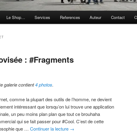
Le Shop…
Services
References
Auteur
Contact
C
ET
ovisée : #Fragments
te galerie contient
4 photos
.
ernet, comme la plupart des outils de l’homme, ne devient
lement intéressant que lorsqu’on lui trouve une application
ginale, un peu moins plan plan que tout ce brouhaha
mercial qui se fait passer pour #Cool. C’est de cette
losophie que …
Continuer la lecture
→