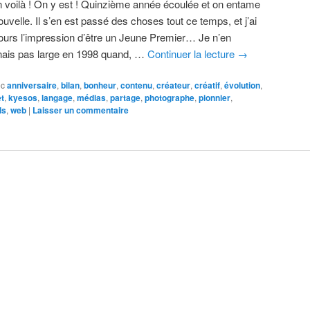
n voilà ! On y est ! Quinzième année écoulée et on entame
ouvelle. Il s’en est passé des choses tout ce temps, et j’ai
jours l’impression d’être un Jeune Premier… Je n’en
ais pas large en 1998 quand, …
Continuer la lecture
→
ec
anniversaire
,
bilan
,
bonheur
,
contenu
,
créateur
,
créatif
,
évolution
,
et
,
kyesos
,
langage
,
médias
,
partage
,
photographe
,
pionnier
,
ls
,
web
|
Laisser un commentaire