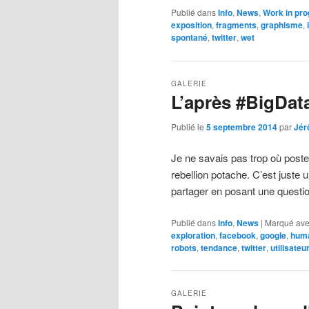
Publié dans
Info
,
News
,
Work in pro
exposition
,
fragments
,
graphisme
,
spontané
,
twitter
,
wet
GALERIE
L’après #BigDat
Publié le
5 septembre 2014
par
Jér
Je ne savais pas trop où poster 
rebellion potache. C’est juste 
partager en posant une questi
Publié dans
Info
,
News
|
Marqué av
exploration
,
facebook
,
google
,
hum
robots
,
tendance
,
twitter
,
utilisateu
GALERIE