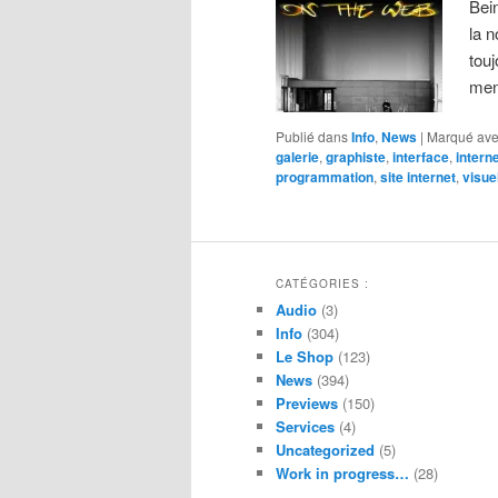
Bei
la n
tou
men
Publié dans
Info
,
News
|
Marqué av
galerie
,
graphiste
,
interface
,
intern
programmation
,
site internet
,
visue
CATÉGORIES :
Audio
(3)
Info
(304)
Le Shop
(123)
News
(394)
Previews
(150)
Services
(4)
Uncategorized
(5)
Work in progress…
(28)