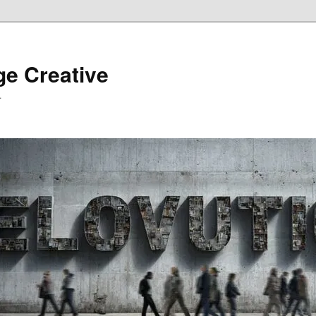
ge Creative
…