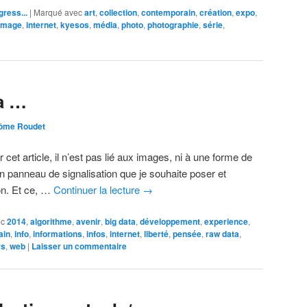
gress...
|
Marqué avec
art
,
collection
,
contemporain
,
création
,
expo
,
image
,
internet
,
kyesos
,
média
,
photo
,
photographie
,
série
,
a …
ôme Roudet
cet article, il n’est pas lié aux images, ni à une forme de
un panneau de signalisation que je souhaite poser et
on. Et ce, …
Continuer la lecture
→
ec
2014
,
algorithme
,
avenir
,
big data
,
développement
,
experience
,
ain
,
info
,
informations
,
infos
,
internet
,
liberté
,
pensée
,
raw data
,
rs
,
web
|
Laisser un commentaire