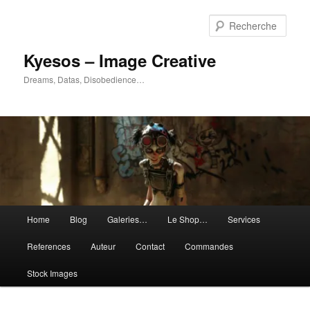
Aller
Aller
au
au
Rech
contenu
contenu
principal
secondaire
Kyesos – Image Creative
Dreams, Datas, Disobedience…
Menu
Home
Blog
Galeries…
Le Shop…
Services
principal
References
Auteur
Contact
Commandes
Stock Images