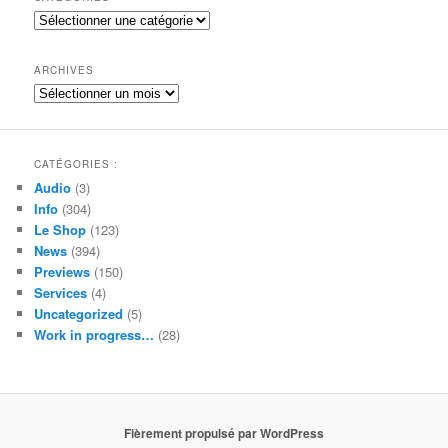
e
Catégories
r
c
h
ARCHIVES
e
Archives
CATÉGORIES :
Audio
(3)
Info
(304)
Le Shop
(123)
News
(394)
Previews
(150)
Services
(4)
Uncategorized
(5)
Work in progress…
(28)
Fièrement propulsé par WordPress