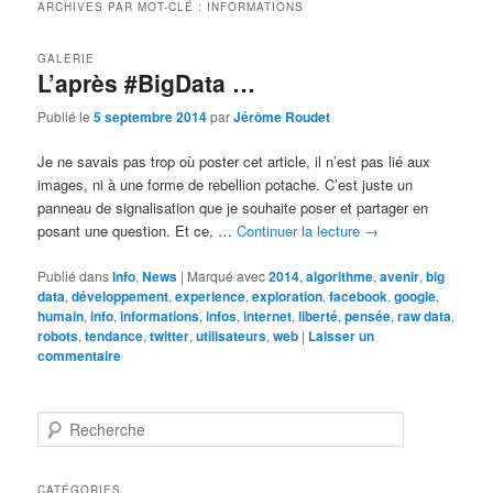
ARCHIVES PAR MOT-CLÉ :
INFORMATIONS
GALERIE
L’après #BigData …
Publié le
5 septembre 2014
par
Jérôme Roudet
Je ne savais pas trop où poster cet article, il n’est pas lié aux
images, ni à une forme de rebellion potache. C’est juste un
panneau de signalisation que je souhaite poser et partager en
posant une question. Et ce, …
Continuer la lecture
→
Publié dans
Info
,
News
|
Marqué avec
2014
,
algorithme
,
avenir
,
big
data
,
développement
,
experience
,
exploration
,
facebook
,
google
,
humain
,
info
,
informations
,
infos
,
internet
,
liberté
,
pensée
,
raw data
,
robots
,
tendance
,
twitter
,
utilisateurs
,
web
|
Laisser un
commentaire
R
e
c
h
CATÉGORIES