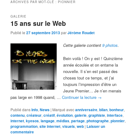
ARCHIVES PAR MOT-CLÉ :
PIONNIER
GALERIE
15 ans sur le Web
Publié le
27 septembre 2013
par
Jérôme Roudet
Cette galerie contient
9 photos
.
Bein voilà ! On y est ! Quinzième
année écoulée et on entame la
nouvelle. Il s’en est passé des
choses tout ce temps, et j’ai
toujours l’impression d’être un
Jeune Premier… Je n’en menais
pas large en 1998 quand, …
Continuer la lecture
→
Publié dans
Info
,
News
|
Marqué avec
anniversaire
,
bilan
,
bonheur
,
contenu
,
créateur
,
créatif
,
évolution
,
galerie
,
graphiste
,
interface
,
internet
,
kyesos
,
langage
,
médias
,
partage
,
photographe
,
pionnier
,
programmation
,
site internet
,
visuels
,
web
|
Laisser un
commentaire