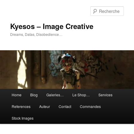
Aller
Aller
au
au
Rech
contenu
contenu
principal
secondaire
Kyesos – Image Creative
Dreams, Datas, Disobedience…
Menu
Home
Blog
Galeries…
Le Shop…
Services
principal
References
Auteur
Contact
Commandes
Stock Images