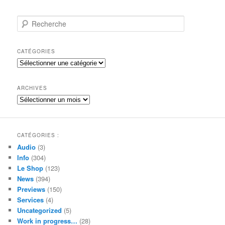
R
e
c
h
CATÉGORIES
e
Catégories
r
c
h
ARCHIVES
e
Archives
CATÉGORIES :
Audio
(3)
Info
(304)
Le Shop
(123)
News
(394)
Previews
(150)
Services
(4)
Uncategorized
(5)
Work in progress…
(28)