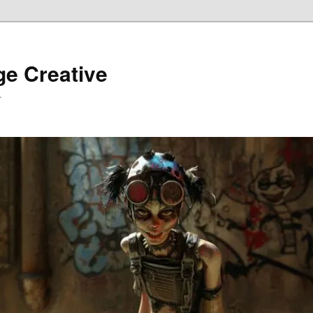
ge Creative
…