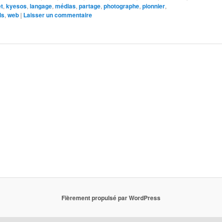
et
,
kyesos
,
langage
,
médias
,
partage
,
photographe
,
pionnier
,
ls
,
web
|
Laisser un commentaire
Fièrement propulsé par WordPress