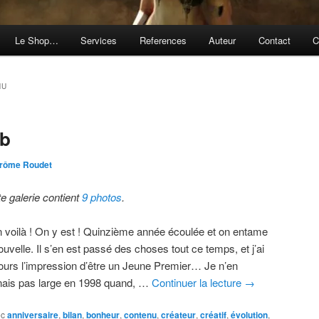
Le Shop…
Services
References
Auteur
Contact
C
NU
eb
rôme Roudet
te galerie contient
9 photos
.
n voilà ! On y est ! Quinzième année écoulée et on entame
ouvelle. Il s’en est passé des choses tout ce temps, et j’ai
jours l’impression d’être un Jeune Premier… Je n’en
ais pas large en 1998 quand, …
Continuer la lecture
→
ec
anniversaire
,
bilan
,
bonheur
,
contenu
,
créateur
,
créatif
,
évolution
,