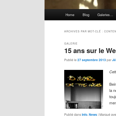
Menu
Home
Blog
Galeries…
principal
ARCHIVES PAR MOT-CLÉ :
CONTE
GALERIE
15 ans sur le W
Publié le
27 septembre 2013
par
Jé
Cet
Bei
la n
tou
men
Publié dans
Info
,
News
|
Marqué av